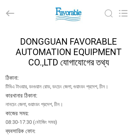
FAVORABLE
AUTOMATION
EQUIPMENT
CO.,LTD.
All
Rights
Reserved.
বাড়ি
DONGGUAN FAVORABLE
AUTOMATION EQUIPMENT
পণ্য
CO.,LTD যোগাযোগের তথ্য
আমাদের
ঠিকানা:
সম্পর্কে
টিবিএ টাওয়ার, ডংগুয়ান রোড, ডংচেং জেলা, গুয়াংডং প্রদেশ, চীন।
কারখানার ঠিকানা:
কারখানা
নানচেং জেলা, গুয়াংডং প্রদেশ, চীন।
ভ্রমণ
কাজের সময়:
08:30-17:30 (বেইজিং সময়)
ব্যবসায়িক ফোন:
মান