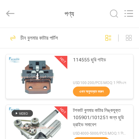
FAVORABLE
AUTOMATION
EQUIPMENT
পণ্য
CO.,LTD.
All
Rights
Reserved.
বাড়ি
156
চীন বুলমার কাটার পার্টস
কাটার অংশ
পণ্য
HOT
114555 ছুরি গাইড
আমাদের
সম্পর্কে
USD100-200/PCS MOQ:1 পিসিএস
এখন অনুসন্ধান করুন
271
কারখানা
HOT
টপকাট বুলমার কাটার লিঙ্কযুক্ত
ভ্রমণ
কাটার জিটি 7250
105901/101251 জন্য ছুরি
ড্রাইভ সমাবেশ
মান
USD4000-5000/PCS MOQ:1 পিসিএস