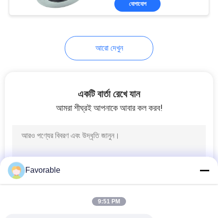
যোগাযোগ
294
মেশিনের যন্ত্রাংশ কাটা
আরো দেখুন
একটি বার্তা রেখে যান
আমরা শীঘ্রই আপনাকে আবার কল করব!
37
বুলমার কাটার পার্টস
Favorable
9:51 PM
45