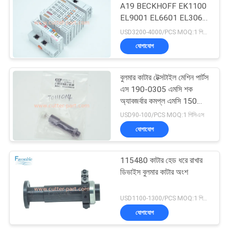
A19 BECKHOFF EK1100
EL9001 EL6601 EL3062
148
EL5101 EL2809
USD3200-4000/PCS MOQ:1 পিসিএস
যোগাযোগ
কাটার প্লট পার্টস
বুলমার কাটার টেক্সটাইল মেশিন পার্টস
এস 190-0305 এমসি শক
অ্যাবজর্বার কমপ্ল এমসি 150
এমএইচ কনস পিএন052542কে
USD90-100/PCS MOQ:1 পিসিএস
যোগাযোগ
87
115480 কাটার হেড ধরে রাখার
ভেক্টর 7000
ডিভাইস বুলমার কাটার অংশ
USD1100-1300/PCS MOQ:1 পিসিএস
যোগাযোগ