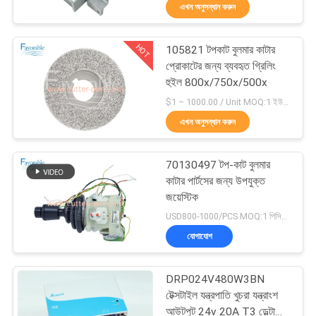
এখন অনুসন্ধান করুন
নিয়ন্ত্রণ
HOT
105821 টপকাট বুলমার কাটার
যোগাযোগ
158
প্রোকাটের জন্য ব্যবহৃত গ্রিলিং
করুন
হুইল 800x/750x/500x
কাটার GTXL
$1 – 1000.00 / Unit MOQ:1 ইউনিট/ইউনিট অবহেলিত
এখন অনুসন্ধান করুন
খবর
70130497 টপ-কাট বুলমার
উদ্ধৃতির
কাটার পার্টসের জন্য উপযুক্ত
জন্য
জয়েস্টিক
213
USD800-1000/PCS MOQ:1 পিসিএস
আবেদন
যোগাযোগ
কাটার Xlc7000
সাইট
DRP024V480W3BN
ম্যাপ
টেক্সটাইল যন্ত্রপাতি খুচরা যন্ত্রাংশ
আউটপুট 24v 20A T3 ডেল্টা