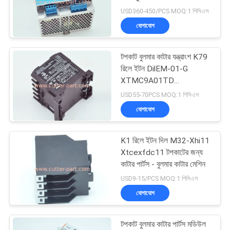
পাওয়ার সাপ্লাই
USD360-450/PCS MOQ:1 পিসিএস
PRIVACY
যোগাযোগ
POLICY
10
টপকাট বুলমার কাটার যন্ত্রাংশ K79
কাটার প্ল্যাটার মেশিন
রিলে ইটন DilEM-01-G
XTMC9A01TD
MSAA010343 29W17
USD55-70PCS MOQ:1 পিসিএস
যোগাযোগ
K1 রিলে ইটন দিল M32-Xhi11
191
Xtcexfdc11 টপকাটের জন্য
কাটার পার্টস - বুলমার কাটার মেশিন
জিটি 5250
USD9-15/PCS MOQ:1 পিসিএস
যোগাযোগ
টপকাট বুলমার কাটার পার্টস মডিউল