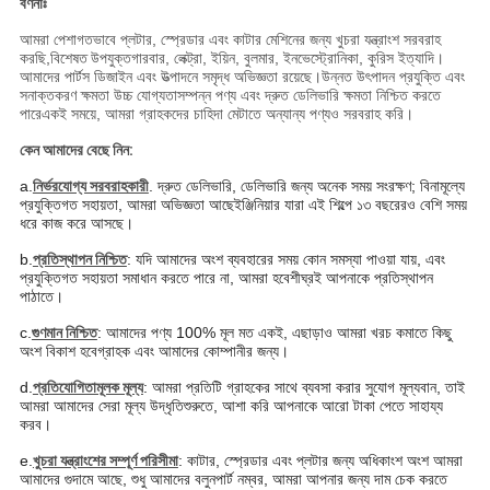
বর্ণনাঃ
আমরা পেশাগতভাবে প্লটার, স্প্রেডার এবং কাটার মেশিনের জন্য খুচরা যন্ত্রাংশ সরবরাহ
করছি,
বিশেষত উপযুক্ত
গারবার, লেক্ট্রা, ইয়িন, বুলমার, ইনভেস্ট্রোনিকা, কুরিস ইত্যাদি।
আমাদের পার্টস ডিজাইন এবং উত্পাদনে সমৃদ্ধ অভিজ্ঞতা রয়েছে।উন্নত উৎপাদন প্রযুক্তি এবং
সনাক্তকরণ ক্ষমতা উচ্চ যোগ্যতাসম্পন্ন পণ্য এবং দ্রুত ডেলিভারি ক্ষমতা নিশ্চিত করতে
পারেএকই সময়ে, আমরা গ্রাহকদের চাহিদা মেটাতে অন্যান্য পণ্যও সরবরাহ করি।
কেন আমাদের বেছে নিন:
a.
নির্ভরযোগ্য সরবরাহকারী
. দ্রুত ডেলিভারি, ডেলিভারি জন্য অনেক সময় সংরক্ষণ; বিনামূল্যে
প্রযুক্তিগত সহায়তা, আমরা অভিজ্ঞতা আছে
ইঞ্জিনিয়ার যারা এই শিল্পে ১৩ বছরেরও বেশি সময়
ধরে কাজ করে আসছে।
b.
প্রতিস্থাপন নিশ্চিত
: যদি আমাদের অংশ ব্যবহারের সময় কোন সমস্যা পাওয়া যায়, এবং
প্রযুক্তিগত সহায়তা সমাধান করতে পারে না, আমরা হবে
শীঘ্রই আপনাকে প্রতিস্থাপন
পাঠাতে।
c.
গুণমান নিশ্চিত
: আমাদের পণ্য 100% মূল মত একই, এছাড়াও আমরা খরচ কমাতে কিছু
অংশ বিকাশ হবে
গ্রাহক এবং আমাদের কোম্পানীর জন্য।
d.
প্রতিযোগিতামূলক মূল্য
: আমরা প্রতিটি গ্রাহকের সাথে ব্যবসা করার সুযোগ মূল্যবান, তাই
আমরা আমাদের সেরা মূল্য উদ্ধৃতি
শুরুতে, আশা করি আপনাকে আরো টাকা পেতে সাহায্য
করব।
e.
খুচরা যন্ত্রাংশের সম্পূর্ণ পরিসীমা
: কাটার, স্প্রেডার এবং প্লটার জন্য অধিকাংশ অংশ আমরা
আমাদের গুদামে আছে, শুধু আমাদের বলুন
পার্ট নম্বর, আমরা আপনার জন্য দাম চেক করতে