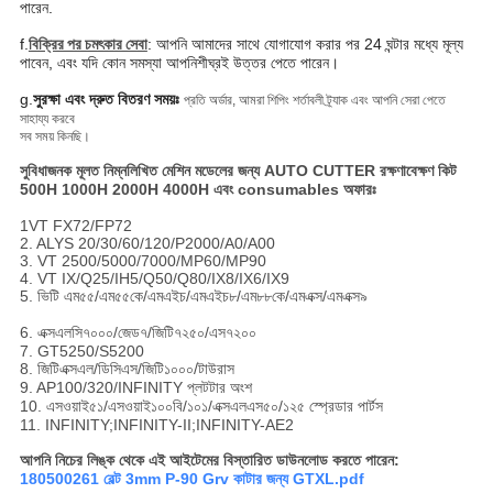
পারেন.
f.
বিক্রির পর চমৎকার সেবা
: আপনি আমাদের সাথে যোগাযোগ করার পর 24 ঘন্টার মধ্যে মূল্য
পাবেন, এবং যদি কোন সমস্যা আপনি
শীঘ্রই উত্তর পেতে পারেন।
g.
সুরক্ষা এবং দ্রুত বিতরণ সময়ঃ
প্রতি অর্ডার, আমরা শিপিং শর্তাবলী ট্র্যাক এবং আপনি সেরা পেতে
সাহায্য করবে
সব সময় কিনছি।
সুবিধাজনক মূলত নিম্নলিখিত মেশিন মডেলের জন্য AUTO CUTTER রক্ষণাবেক্ষণ কিট
500H 1000H 2000H 4000H এবং consumables অফারঃ
1VT FX72/FP72
2. ALYS 20/30/60/120/P2000/A0/A00
3. VT 2500/5000/7000/MP60/MP90
4. VT IX/Q25/IH5/Q50/Q80/IX8/IX6/IX9
5. ভিটি এম৫৫/এম৫৫কে/এমএইচ/এমএইচ৮/এম৮৮কে/এমএক্স/এমএক্স৯
6. এক্সএলসি৭০০০/জেড৭/জিটি৭২৫০/এস৭২০০
7. GT5250/S5200
8. জিটিএক্সএল/ডিসিএস/জিটি১০০০/টাউরাস
9. AP100/320/INFINITY প্লটটার অংশ
10. এসওয়াই৫১/এসওয়াই১০০বি/১০১/এক্সএলএস৫০/১২৫ স্প্রেডার পার্টস
11. INFINITY;INFINITY-II;INFINITY-AE2
আপনি নিচের লিঙ্ক থেকে এই আইটেমের বিস্তারিত ডাউনলোড করতে পারেন:
180500261 বেল্ট 3mm P-90 Grv কাটার জন্য GTXL.pdf