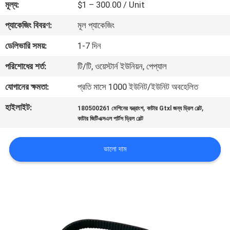
মূল্য:
$1 – 300.00 / Unit
নিয়ন্ত্রণ
প্যাকেজিং বিবরণ:
মূল প্যাকেজিং
যোগাযোগ
ডেলিভারি সময়:
1-7 দিন
করুন
পরিশোধের শর্ত:
টি/টি, ওয়েস্টার্ন ইউনিয়ন, পেপ্যাল
যোগানের ক্ষমতা:
প্রতি মাসে 1000 ইউনিট/ইউনিট অবহেলিত
খবর
হাইলাইট:
,
,
180500261 মেশিনের যন্ত্রাংশ
কাটার Gtxl জন্য ড্রিল বেল্ট
কাটার জিটিএক্সএল পার্টস ড্রিল বেল্ট
উদ্ধৃতির
জন্য
ভালো দাম
আবেদন
সাইট
ম্যাপ