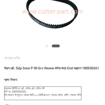
PRIVACY
POLICY
পণ্যের বর্ণনা
ড্রিল বেল্ট, Sdp 3mm P 90 Grv 9mmw কাটার জন্য Gtxl যন্ত্রাংশ 180500261
দ্রুত বিবরণ:
প্রকারঃ জিটিটিএস বেল্ট, কাটার বেল্ট, কাটার পার্ট
পার্ট নংঃ 180500261
বিশেষভাবে উপযুক্তঃ গারবার জিটি১০০০/জিটিএক্সএল, গারবার কাটার, কাটিং, গারবার পার্টস