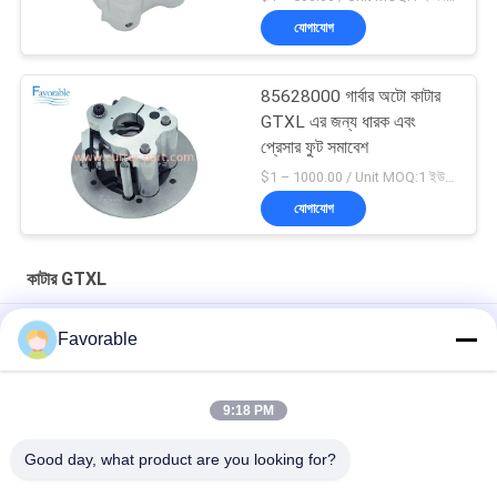
হাউজিং হাউজিং হাউজিং হাউজিং
যোগাযোগ
হাউজিং হাউজিং হাউজিং হাউজিং
হাউজিং হাউজিং হাউজিং
85628000 গার্বার অটো কাটার
GTXL এর জন্য ধারক এবং
প্রেসার ফুট সমাবেশ
$1 – 1000.00 / Unit MOQ:1 ইউনিট/ইউনিট অবহেলিত
যোগাযোগ
কাটার GTXL
ক্ল্যাম্প ড্রিল স্প্লিট হাব কাটার জন্য সংশোধিত GTXL টেক্সটাইল মেশিন 86545000
Favorable
আসল অটো কাটার GTXL 586500067 কিট বেল্ট স্প্রিং সহ (রিপাবলিক ব্লোয়ার্স)
9:18 PM
238500035 অটো কাটার জিটিএক্সএল মেশিন ব্রাশ এনপ্রোটেক এইচ # এল 00286-1
ডি -31 (ভি 5 এমটিআর)
Good day, what product are you looking for?