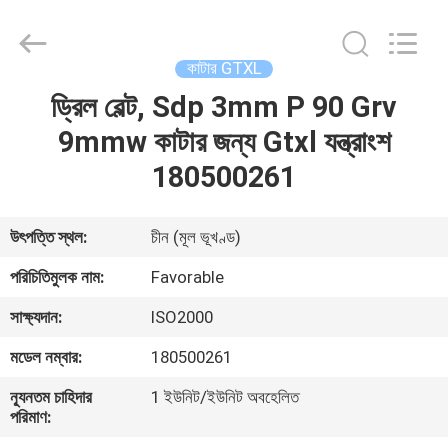
FAVORABLE
AUTOMATION
EQUIPMENT
CO.,LTD.
All
কাটার GTXL
Rights
Reserved.
ড্রিল বেল্ট, Sdp 3mm P 90 Grv
বাড়ি
9mmw কাটার জন্য Gtxl যন্ত্রাংশ
পণ্য
180500261
আমাদের
উৎপত্তি স্থল:
চীন (মূল ভূখণ্ড)
সম্পর্কে
পরিচিতিমুলক নাম:
Favorable
সাক্ষ্যদান:
ISO2000
কারখানা
মডেল নম্বার:
180500261
ভ্রমণ
ন্যূনতম চাহিদার
1 ইউনিট/ইউনিট অবহেলিত
পরিমাণ:
মান