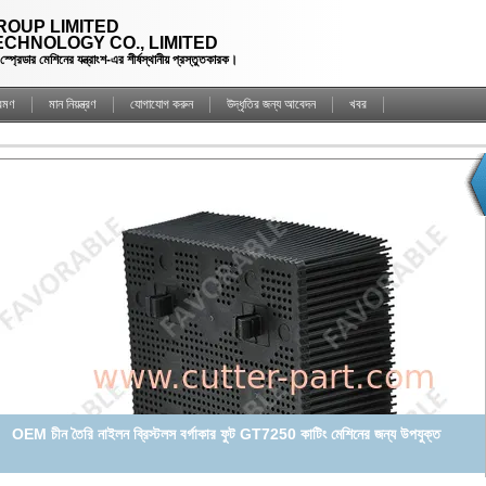
OUP LIMITED
CHNOLOGY CO., LIMITED
্রেডার মেশিনের যন্ত্রাংশ-এর শীর্ষস্থানীয় প্রস্তুতকারক।
্রমণ
মান নিয়ন্ত্রণ
যোগাযোগ করুন
উদ্ধৃতির জন্য আবেদন
খবর
লেক্ট্রা এমএইচ এম 88 কিউ 50 কিউ 80 সিএডি সিএএম কাটিং মেশিনের জন্য উপযুক্ত
প্লাস্টিকের নাইলন ব্রাস্টল