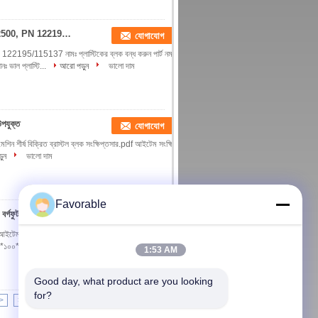
স্টপ প্লাস্টিক ব্লক বন্ধ ফিক্সিং Battens কনভেয়র জন্য উপযুক্ত Vt2500, PN 122195/115137
যোগাযোগ
 122195/115137 নামঃ প্লাস্টিকের ব্লক বন্ধ করুন পার্ট নম্বরঃ
ভাল প্লাস্টি...
আরো পড়ুন
ভালো দাম
পযুক্ত
যোগাযোগ
মেশিন শীর্ষ বিক্রিত ব্রাস্টল ব্লক সংক্ষিপ্তসার.pdf আইটেম সংক্ষিপ্ত
ুন
ভালো দাম
Favorable
র্গফুট
যোগাযোগ
েম সংক্ষিপ্ত বিবরণঃ নাম ব্রাস্টেল ব্লক পার্ট নম্বর
*১০০*৪২ মিমি রঙ কা...
আরো পড়ুন
ভালো দাম
1:53 AM
Good day, what product are you looking 
for?
>
>|