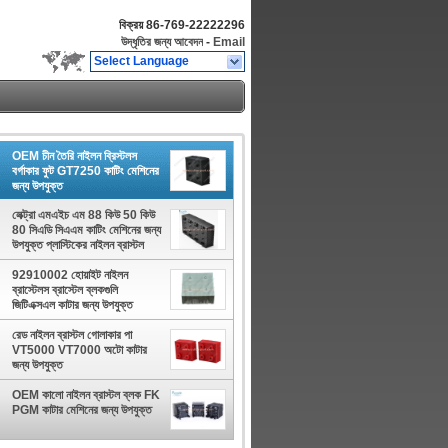
বিক্রয়
86-769-22222296
উদ্ধৃতির জন্য আবেদন
-
Email
Select Language
OEM চীন তৈরি নাইলন ব্রিস্টলস
বর্গাকার ফুট GT7250 কাটিং মেশিনের
জন্য উপযুক্ত
লেক্ট্রা এমএইচ এম 88 কিউ 50 কিউ
80 সিএডি সিএএম কাটিং মেশিনের জন্য
উপযুক্ত প্লাস্টিকের নাইলন ব্রাস্টল
92910002 হোয়াইট নাইলন
ব্রাস্টেলস ব্রাস্টেল ব্লকগুলি
জিটিএক্সএল কাটার জন্য উপযুক্ত
রেড নাইলন ব্রাস্টল গোলাকার পা
VT5000 VT7000 অটো কাটার
জন্য উপযুক্ত
OEM কালো নাইলন ব্রাস্টল ব্লক FK
PGM কাটার মেশিনের জন্য উপযুক্ত