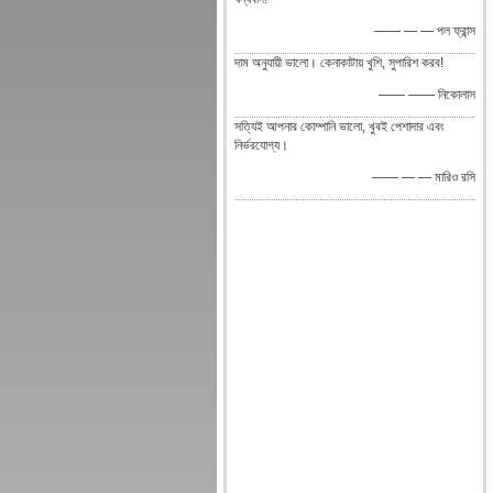
—— — — পল ফ্রান্স
দাম অনুযায়ী ভালো। কেনাকাটায় খুশি, সুপারিশ করব!
—— —— নিকোলাস
সত্যিই আপনার কোম্পানি ভালো, খুবই পেশাদার এবং
নির্ভরযোগ্য।
—— — — মারিও রসি