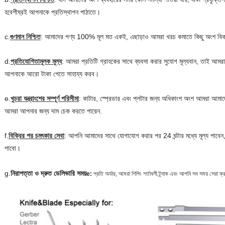
হবে
শীঘ্রই আপনাকে প্রতিস্থাপন পাঠাতে।
c.
গুণমান নিশ্চিত
: আমাদের পণ্য 100% মূল মত একই, এছাড়াও আমরা খরচ কমাতে কিছু অংশ বিক
d.
প্রতিযোগিতামূলক মূল্য
: আমরা প্রতিটি গ্রাহকের সাথে ব্যবসা করার সুযোগ মূল্যবান, তাই আমরা 
আপনাকে আরো টাকা পেতে সাহায্য করব।
e.
খুচরা যন্ত্রাংশের সম্পূর্ণ পরিসীমা
: কাটার, স্প্রেডার এবং প্লটার জন্য অধিকাংশ অংশ আমরা আমাদে
আমরা আপনার জন্য দাম চেক করতে পারেন.
f.
বিক্রির পর চমৎকার সেবা
: আপনি আমাদের সাথে যোগাযোগ করার পর 24 ঘন্টার মধ্যে মূল্য পাবে
পাবো।
g.
নিরাপত্তা ও দ্রুত ডেলিভারি সময়
e:
প্রতি অর্ডার, আমরা শিপিং শর্তাবলী ট্র্যাক এবং আপনি সব সময় সেরা ক