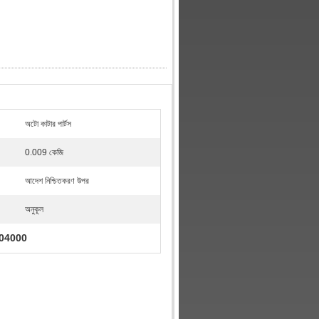
অটো কাটার পার্টস
0.009 কেজি
আদেশ নিশ্চিতকরণ উপর
অনুকূল
1504000