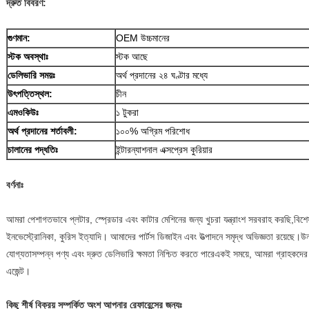
দ্রুত বিবরণ:
গুণমান:
OEM উচ্চমানের
স্টক অবস্থাঃ
স্টক আছে
ডেলিভারি সময়ঃ
অর্থ প্রদানের ২৪ ঘণ্টার মধ্যে
উৎপত্তিস্থল:
চীন
এমওকিউঃ
১ টুকরা
অর্থ প্রদানের শর্তাবলী:
১০০% অগ্রিম পরিশোধ
চালানের পদ্ধতিঃ
ইন্টারন্যাশনাল এক্সপ্রেস কুরিয়ার
বর্ণনাঃ
আমরা পেশাগতভাবে প্লটার, স্প্রেডার এবং কাটার মেশিনের জন্য খুচরা যন্ত্রাংশ সরবরাহ করছি,
বিশে
ইনভেস্ট্রোনিকা, কুরিস ইত্যাদি। আমাদের পার্টস ডিজাইন এবং উত্পাদনে সমৃদ্ধ অভিজ্ঞতা রয়েছে।উ
যোগ্যতাসম্পন্ন পণ্য এবং দ্রুত ডেলিভারি ক্ষমতা নিশ্চিত করতে পারেএকই সময়ে, আমরা গ্রাহকদের চা
এজেন্ট।
কিছু শীর্ষ বিক্রয় সম্পর্কিত অংশ আপনার রেফারেন্সের জন্যঃ