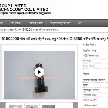
OUP LIMITED
CHNOLOGY CO., LIMITED
্রেডার মেশিনের যন্ত্রাংশ-এর শীর্ষস্থানীয় প্রস্তুতকারক।
্রমণ
মান নিয়ন্ত্রণ
যোগাযোগ করুন
উদ্ধৃতির জন্য আবেদন
খবর
 হেড, ল্যান্স বিশেষত Gt5250 কাটার পার্টসের জন্য উপযুক্ত
61504000 পলি আইডলার শ্যাফ্ট হেড, ল্যান্স বিশেষত Gt5250 কাটার পার্টসের জন্য 
পণ্যের বিবরণ:
উৎপত্তি স্থল:
পরিচিতিমুলক নাম:
সাক্ষ্যদান:
মডেল নম্বার:
প্রদান:
ন্যূনতম চাহিদার পরিমাণ:
মূল্য:
প্যাকেজিং বিবরণ:
ডেলিভারি সময়:
পরিশোধের শর্ত:
যোগানের ক্ষমতা: