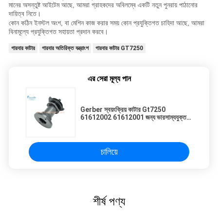
মানের অসন্তুষ্ট আইটেম আছে, আমরা গ্রাহকদের অবিলম্বে একটি নতুন পুনরায় পাঠানোর
দায়িত্ব নিতে।
কোন কঠিন ইনস্টল অংশ, বা মেশিন কাজ করার সময় কোন প্রযুক্তিগত চাহিদা আছে, আমরা
বিনামূল্যে প্রযুক্তিগত সহায়তা প্রদান করবে।
গারবার কাটার
গারবার অতিরিক্ত যন্ত্রাংশ
গারবার কাটার GT7250
এর সেরা মূল্য পান
Gerber স্বয়ংক্রিয় কাটার Gt7250
61612002 61612001 জন্য ভারসাম্যযুক্ত
ক্র্যাঙ্কশ্যাফ্ট হাউজিং সমাবেশ
চালিয়ে
শীর্ষ পণ্য