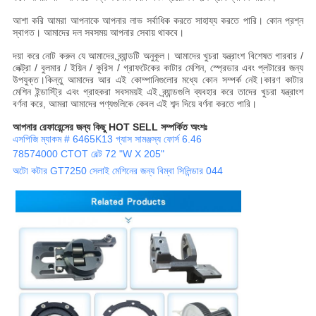
আশা করি আমরা আপনাকে আপনার লাভ সর্বাধিক করতে সাহায্য করতে পারি। কোন প্রশ্ন
স্বাগত। আমাদের দল সবসময় আপনার সেবায় থাকবে।
দয়া করে নোট করুন যে আমাদের ব্র্যান্ডটি অনুকূল। আমাদের খুচরা যন্ত্রাংশ বিশেষত গারবার /
লেক্ট্রা / বুলমার / ইয়িন / কুরিস / গ্রাফটেকের কাটার মেশিন, স্প্রেডার এবং প্লটারের জন্য
উপযুক্ত।কিন্তু আমাদের আর এই কোম্পানিগুলোর মধ্যে কোন সম্পর্ক নেই।কারণ কাটার
মেশিন ইন্ডাস্ট্রি এবং গ্রাহকরা সবসময়ই এই ব্র্যান্ডগুলি ব্যবহার করে তাদের খুচরা যন্ত্রাংশ
বর্ণনা করে, আমরা আমাদের পণ্যগুলিকে কেবল এই শব্দ দিয়ে বর্ণনা করতে পারি।
আপনার রেফারেন্সের জন্য কিছু HOT SELL সম্পর্কিত অংশঃ
এসপিজি ম্যাকম # 6465K13 গ্যাস সামঞ্জস্য ফোর্স 6.46
78574000 CTOT বেল্ট 72 "W X 205"
অটো কটার GT7250 সেলাই মেশিনের জন্য বিম্বা সিলিন্ডার 044