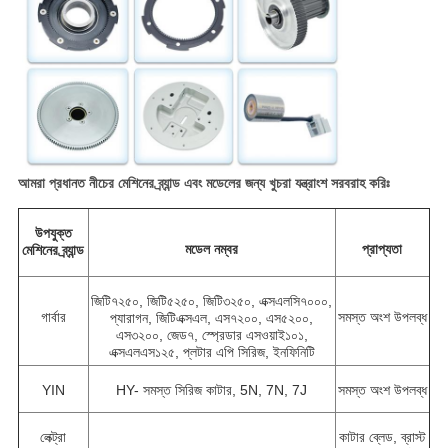
আমরা প্রধানত নীচের মেশিনের ব্র্যান্ড এবং মডেলের জন্য খুচরা যন্ত্রাংশ সরবরাহ করিঃ
উপযুক্ত
মডেল নম্বর
প্রাপ্যতা
মেশিনের ব্র্যান্ড
জিটি৭২৫০, জিটি৫২৫০, জিটি৩২৫০, এক্সএলসি৭০০০,
গার্বার
সমস্ত অংশ উপলব্ধ
প্যারাগন, জিটিএক্সএল, এস৭২০০, এস৫২০০,
এস৩২০০, জেড৭, স্প্রেডার এসওয়াই১০১,
এক্সএলএস১২৫, প্লটার এপি সিরিজ, ইনফিনিটি
YIN
HY- সমস্ত সিরিজ কাটার, 5N, 7N, 7J
সমস্ত অংশ উপলব্ধ
লেক্ট্রা
কাটার ব্লেড, ব্রাস্ট