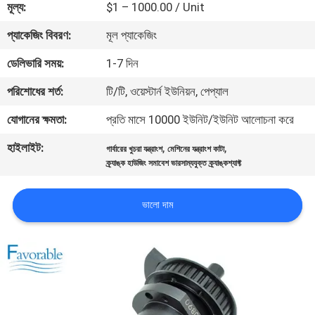
মূল্য:
$1 – 1000.00 / Unit
নিয়ন্ত্রণ
প্যাকেজিং বিবরণ:
মূল প্যাকেজিং
যোগাযোগ
ডেলিভারি সময়:
1-7 দিন
করুন
পরিশোধের শর্ত:
টি/টি, ওয়েস্টার্ন ইউনিয়ন, পেপ্যাল
যোগানের ক্ষমতা:
প্রতি মাসে 10000 ইউনিট/ইউনিট আলোচনা করে
খবর
হাইলাইট:
,
,
গার্বারের খুচরা যন্ত্রাংশ
মেশিনের যন্ত্রাংশ কাটা
ক্র্যাঙ্ক হাউজিং সমাবেশ ভারসাম্যযুক্ত ক্র্যাঙ্কশ্যাফ্ট
উদ্ধৃতির
জন্য
ভালো দাম
আবেদন
সাইট
ম্যাপ