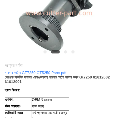
PRIVACY
POLICY
পণ্যের বর্ণনা
গারবার কাটার GT7250 GT5250 Parts.pdf
ক্রেঙ্ক হাউজিং সমন্বয় ক্রেঙ্কশ্যাফ্ট গারবার অটো কাটার জন্য Gt7250 61612002
61612001
দ্রুত বিবরণ:
গুণমান:
OEM উচ্চমানের
স্টক অবস্থাঃ
স্টক আছে
ডেলিভারি সময়ঃ
অর্থ প্রদানের ২৪ ঘণ্টার মধ্যে