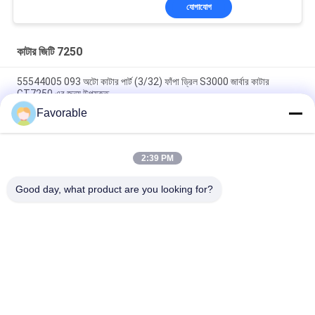
যোগাযোগ
কাটার জিটি 7250
55544005 093 অটো কাটার পার্ট (3/32) ফাঁপা ড্রিল S3000 জার্বার কাটার
GT7250 এর জন্য উপযুক্ত
Favorable
ব্লু গারবার কাটার জিটি৭২৫০ টমসন লেয়ার # এসএসই-এম২০-০পিএন-ডব্লিউডব্লিউ
১৫৩৫০০৫৫৭
2:39 PM
465500367 হেক্স নিপল ব্রাস এফটিজি ওয়েদারহেড 3325X2 গারবার কাটার জন্য
GT7250
Good day, what product are you looking for?
সব
কাটার অংশ
কাটার জিটি 7250
কাটার GTXL
কাটার Xlc7000