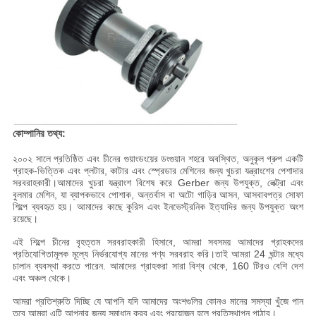
কোম্পানির তথ্য:
২০০২ সালে প্রতিষ্ঠিত এবং চীনের গুয়াংডংয়ের ডংগুয়ান শহরে অবস্থিত, অনুকূল গ্রুপ একটি
গ্রাহক-ভিত্তিক এবং প্লটার, কাটার এবং স্প্রেডার মেশিনের জন্য খুচরা যন্ত্রাংশের পেশাদার
সরবরাহকারী।আমাদের খুচরা যন্ত্রাংশ বিশেষ করে Gerber জন্য উপযুক্ত, লেক্ট্রা এবং
বুলমার মেশিন, যা ব্যাপকভাবে পোশাক, অন্তর্বাস বা অটো গাড়ির আসন, আসবাবপত্র সোফা
শিল্পে ব্যবহৃত হয়। আমাদের কাছে কুরিস এবং ইনভেস্ট্রনিক ইত্যাদির জন্য উপযুক্ত অংশ
রয়েছে।
এই শিল্পে চীনের বৃহত্তম সরবরাহকারী হিসাবে, আমরা সবসময় আমাদের গ্রাহকদের
প্রতিযোগিতামূলক মূল্যে নির্ভরযোগ্য মানের পণ্য সরবরাহ করি।তাই আমরা 24 ঘন্টার মধ্যে
চালান ব্যবস্থা করতে পারেন. আমাদের গ্রাহকরা সারা বিশ্ব থেকে, 160 টিরও বেশি দেশ
এবং অঞ্চল থেকে।
আমরা প্রতিশ্রুতি দিচ্ছি যে আপনি যদি আমাদের অংশগুলির কোনও মানের সমস্যা খুঁজে পান
তবে আমরা এটি আপনার জন্য সমাধান করব এবং প্রয়োজন হলে প্রতিস্থাপন পাঠাব।