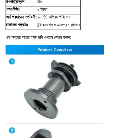
উৎপত্তিস্থল:
চীন
এমওকিউঃ
১ টুকরা
অর্থ প্রদানের শর্তাবলী:
১০০% অগ্রিম পরিশোধ
চালানের পদ্ধতিঃ
ইন্টারন্যাশনাল এক্সপ্রেস কুরিয়ার
এই অংশের আরো স্পষ্ট ছবি এখানে শেয়ার করুন: