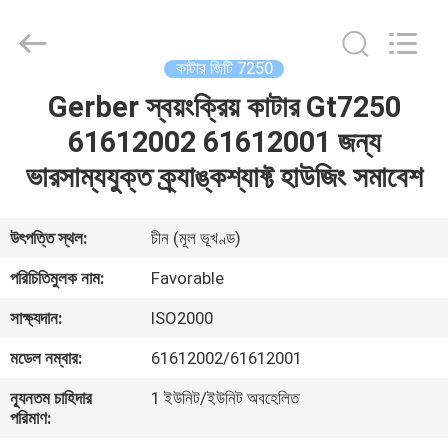
FAVORABLE
AUTOMATION
EQUIPMENT
CO.,LTD.
All
কাটার জিটি 7250
Rights
Reserved.
Gerber স্বয়ংক্রিয় কাটার Gt7250
বাড়ি
61612002 61612001 জন্য
পণ্য
ভারসাম্যযুক্ত ক্র্যাঙ্কশ্যাফ্ট হাউজিং সমাবেশ
আমাদের
উৎপত্তি স্থল:
চীন (মূল ভূখণ্ড)
সম্পর্কে
পরিচিতিমুলক নাম:
Favorable
সাক্ষ্যদান:
ISO2000
কারখানা
মডেল নম্বার:
61612002/61612001
ভ্রমণ
ন্যূনতম চাহিদার
1 ইউনিট/ইউনিট অবহেলিত
পরিমাণ:
মান