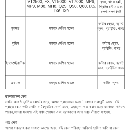
VT2500, FX, VT5000, VT7000, MP6,
ব্লক, ধারক বেল্ট,
MP9, M88, MH8, Q25, Q50, Q80, IX5,
গ্রিলিং স্টোন এবং
IX6, IX9
রক্ষণাবেক্ষণ কিট
কাটার ব্লেড, ব্রাস্ট
বুলমার
সমস্ত মেশিন মডেল
ব্লক, গ্রাইন্ডিং পাথর
কুরিস
সমস্ত মেশিন মডেল
কাটার ব্লেড,
গ্রাইন্ডিং পাথর
ইনভেস্ট্রোনিকা
সমস্ত মেশিন মডেল
কাটার ব্লেড, ব্রাস্ট
ব্লক, গ্রাইন্ডিং পাথর
এফ কে
সমস্ত মেশিন মডেল
কাটার ব্লেড
রক্ষণাবেক্ষণ সেবা
মোটর এবং বৈদ্যুতিক বোর্ডের জন্য, আমরা গ্রাহকদের জন্য 1 মাসের ওয়ারেন্টি আছে. যদি
গ্রাহক কোন ক্ষতি মোটর বা বৈদ্যুতিক বোর্ড আছে, এছাড়াও চেক করার জন্য আমাদের পাঠাতে
পারেন,আমরা সবসময় এই পণ্য মেরামত এবং গ্রাহকদের জন্য খরচ বাঁচাতে সাহায্য.
পরে সেবা
আমরা সরবরাহ করা সমস্ত অংশের জন্য, যদি কোন পরিবহন অনিবার্য দুর্ঘটনা ক্ষতি বা কোন