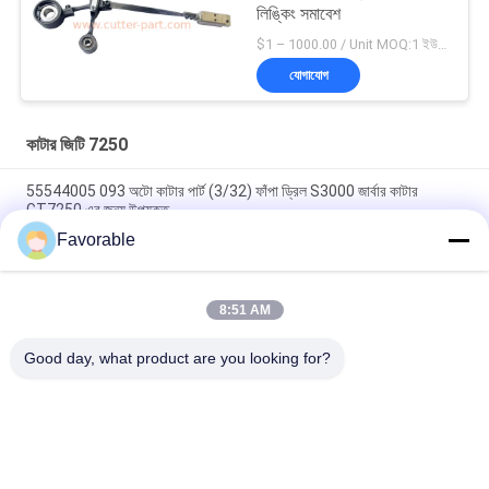
লিঙ্কিং সমাবেশ
$1 – 1000.00 / Unit MOQ:1 ইউনিট/ইউনিট অবহেলিত
যোগাযোগ
কাটার জিটি 7250
55544005 093 অটো কাটার পার্ট (3/32) ফাঁপা ড্রিল S3000 জার্বার কাটার
GT7250 এর জন্য উপযুক্ত
Favorable
ব্লু গারবার কাটার জিটি৭২৫০ টমসন লেয়ার # এসএসই-এম২০-০পিএন-ডব্লিউডব্লিউ
১৫৩৫০০৫৫৭
8:51 AM
465500367 হেক্স নিপল ব্রাস এফটিজি ওয়েদারহেড 3325X2 গারবার কাটার জন্য
GT7250
Good day, what product are you looking for?
সব
কাটার অংশ
কাটার জিটি 7250