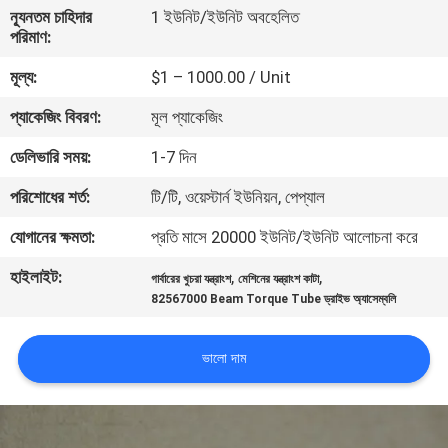
নিয়ন্ত্রণ
ন্যূনতম চাহিদার
1 ইউনিট/ইউনিট অবহেলিত
পরিমাণ:
মূল্য:
$1 – 1000.00 / Unit
যোগাযোগ
করুন
প্যাকেজিং বিবরণ:
মূল প্যাকেজিং
ডেলিভারি সময়:
1-7 দিন
খবর
পরিশোধের শর্ত:
টি/টি, ওয়েস্টার্ন ইউনিয়ন, পেপ্যাল
যোগানের ক্ষমতা:
প্রতি মাসে 20000 ইউনিট/ইউনিট আলোচনা করে
উদ্ধৃতির
হাইলাইট:
,
,
জন্য
গার্বারের খুচরা যন্ত্রাংশ
মেশিনের যন্ত্রাংশ কাটা
82567000 Beam Torque Tube ড্রাইভ অ্যাসেম্বলি
আবেদন
ভালো দাম
সাইট
ম্যাপ