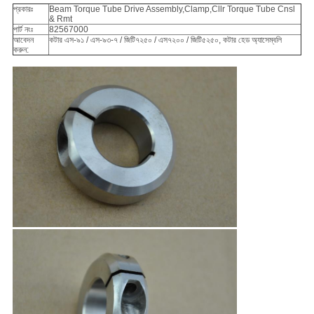
প্রকারঃ
Beam Torque Tube Drive Assembly,Clamp,Cllr Torque Tube Cnsl
& Rmt
পার্ট নংঃ
82567000
আবেদন
কটার এস-৯১ / এস-৯৩-৭ / জিটি৭২৫০ / এস৭২০০ / জিটি৫২৫০, কটার হেড অ্যাসেম্বলি
করুন: