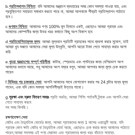
b.
প্রতিস্থাপন নিশ্চিত
: যদি আমাদের যন্ত্রাংশ ব্যবহারের সময় কোন সমস্যা পাওয়া যায়, এবং
প্রযুক্তিগত সহায়তা সমাধান করতে পারে না, আমরা আপনাকে শীঘ্রই প্রতিস্থাপন পাঠাতে
হবে।
c.
গুণমান নিশ্চিত
: আমাদের পণ্য 100% মূল হিসাবে একই, এছাড়াও আমরা গ্রাহক এবং
আমাদের কোম্পানীর জন্য উভয় খরচ কমাতে কিছু অংশ বিকাশ হবে
d.
প্রতিযোগিতামূলক মূল্য
: আমরা মূল্যবান প্রতিটি গ্রাহকের সাথে ব্যবসা করার সুযোগ, তাই
আমরা খুব শুরুতে আমাদের সেরা মূল্য উদ্ধৃতি, আপনি আরো টাকা পেতে সাহায্য করার আশা
করি
e.
খুচরা যন্ত্রাংশের সম্পূর্ণ পরিসীমা
: কাটার, স্প্রেডার এবং প্লটারের জন্য বেশিরভাগ অংশ
আমাদের গুদামে আছে, শুধু আমাদের অংশ নম্বর বলুন, আমরা আপনার জন্য মূল্য চেক করতে
পারেন
f.
বিক্রির পর চমৎকার সেবা
: আপনি আমাদের সাথে যোগাযোগ করার পর 24 ঘন্টার মধ্যে মূল্য
পাবেন, এবং যদি কোন সমস্যা আপনি
শীঘ্রই উত্তর পাবো।
g.
সুরক্ষা এবং দ্রুত বিতরণ সময়ঃ
প্রতি অর্ডার, আমরা শিপিং শর্তাবলী ট্র্যাক এবং আপনি সেরা
পেতে সাহায্য করবে
সব সময় কিনছি।
রক্ষণাবেক্ষণ সেবা
মোটর এবং বৈদ্যুতিক বোর্ডের জন্য, আমরা গ্রাহকদের জন্য 1 মাসের ওয়ারেন্টি আছে. যদি
গ্রাহক কোন ক্ষতি মোটর বা বৈদ্যুতিক বোর্ড আছে, এছাড়াও চেক করার জন্য আমাদের পাঠাতে
পারেন,আমরা সবসময় এই পণ্য মেরামত এবং গ্রাহকদের জন্য খরচ বাঁচাতে সাহায্য.