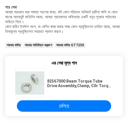
পরে সেবা
আমরা সরবরাহ করা সমস্ত অংশের জন্য, যদি কোন পরিবহন অনিবার্য দুর্ঘটনা ক্ষতি বা কোন
মানের অসন্তুষ্ট আইটেম আছে, আমরা গ্রাহকদের অবিলম্বে একটি নতুন পুনরায় পাঠানোর
দায়িত্ব নিতে।
কোন কঠিন ইনস্টল অংশ, বা মেশিন কাজ করার সময় কোন প্রযুক্তিগত চাহিদা আছে, আমরা
বিনামূল্যে প্রযুক্তিগত সহায়তা প্রদান করবে।
গারবার কাটার
গারবার অতিরিক্ত যন্ত্রাংশ
গারবার কাটার GT7250
এর সেরা মূল্য পান
82567000 Beam Torque Tube
Drive Assembly,Clamp, Cllr Torque
Tube Cnsl & Rmt For Cutter
GT7250 এইচটিএমএল-এর জন্য বিম টর্চ টিউব
ড্রাইভ
চালিয়ে