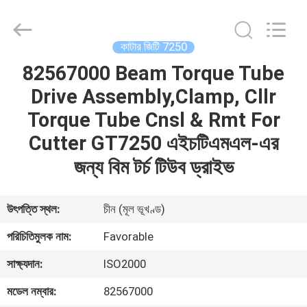
FAVORABLE
AUTOMATION
EQUIPMENT
CO.,LTD.
All
কাটার জিটি 7250
Rights
Reserved.
82567000 Beam Torque Tube
বাড়ি
Drive Assembly,Clamp, Cllr
পণ্য
Torque Tube Cnsl & Rmt For
Cutter GT7250 এইচটিএমএল-এর
আমাদের
জন্য বিম টর্চ টিউব ড্রাইভ
সম্পর্কে
উৎপত্তি স্থল:
চীন (মূল ভূখণ্ড)
কারখানা
পরিচিতিমুলক নাম:
Favorable
ভ্রমণ
সাক্ষ্যদান:
ISO2000
মডেল নম্বার:
82567000
মান