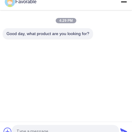
Favorable
ব্লু গারবার কাটার জিটি৭২৫০ টমসন লেয়ার # এসএসই-এম২০-০পিএন-ডব্লিউডব্লিউ
১৫৩৫০০৫৫৭
4:29 PM
465500367 হেক্স নিপল ব্রাস এফটিজি ওয়েদারহেড 3325X2 গারবার কাটার জন্য
GT7250
Good day, what product are you looking for?
সব
কাটার অংশ
কাটার জিটি 7250
কাটার GTXL
কাটার Xlc7000
কাটার প্ল্যাটার মেশিন
জিটি 5250
কাটার প্লট পার্টস
ভেক্টর 7000