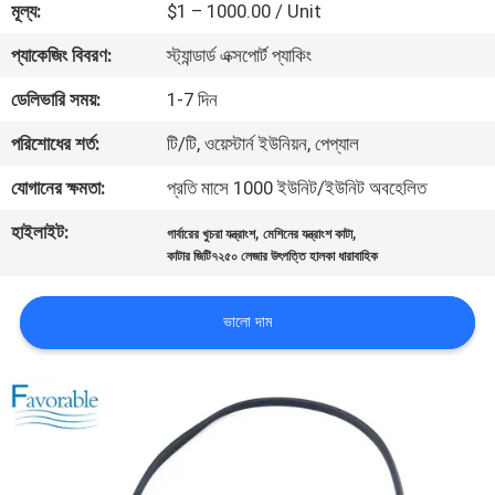
মূল্য:
$1 – 1000.00 / Unit
নিয়ন্ত্রণ
প্যাকেজিং বিবরণ:
স্ট্যান্ডার্ড এক্সপোর্ট প্যাকিং
যোগাযোগ
ডেলিভারি সময়:
1-7 দিন
করুন
পরিশোধের শর্ত:
টি/টি, ওয়েস্টার্ন ইউনিয়ন, পেপ্যাল
যোগানের ক্ষমতা:
প্রতি মাসে 1000 ইউনিট/ইউনিট অবহেলিত
খবর
হাইলাইট:
,
,
গার্বারের খুচরা যন্ত্রাংশ
মেশিনের যন্ত্রাংশ কাটা
কাটার জিটি৭২৫০ লেজার উৎপত্তি হালকা ধারাবাহিক
উদ্ধৃতির
জন্য
ভালো দাম
আবেদন
সাইট
ম্যাপ