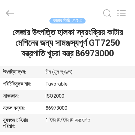
FAVORABLE
AUTOMATION
EQUIPMENT
CO.,LTD.
All
কাটার জিটি 7250
Rights
Reserved.
লেজার উৎপত্তি হালকা স্বয়ংক্রিয় কাটার
বাড়ি
মেশিনের জন্য সামঞ্জস্যপূর্ণ GT7250
পণ্য
যন্ত্রপাতি খুচরা যন্ত্র 86973000
আমাদের
উৎপত্তি স্থল:
চীন (মূল ভূখণ্ড)
সম্পর্কে
পরিচিতিমুলক নাম:
Favorable
সাক্ষ্যদান:
ISO2000
কারখানা
মডেল নম্বার:
86973000
ভ্রমণ
ন্যূনতম চাহিদার
1 ইউনিট/ইউনিট অবহেলিত
পরিমাণ:
মান