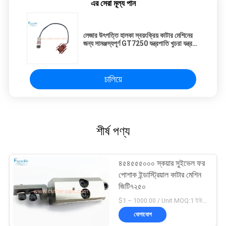
এর সেরা মূল্য পান
লেজার উৎপত্তি হালকা স্বয়ংক্রিয় কাটার মেশিনের
জন্য সামঞ্জস্যপূর্ণ GT7250 যন্ত্রপাতি খুচরা যন্ত্র
86973000
চালিয়ে
শীর্ষ পণ্য
৪৫৪৫৫৫০০০ স্কয়ার সুইভেল ফর
পোশাক ইন্ডাস্ট্রিয়াল কাটার মেশিন
জিটি৭২৫০
$1 – 1000.00 / Unit MOQ:1 ইউনিট/ইউনিট অবহেলিত
যোগাযোগ