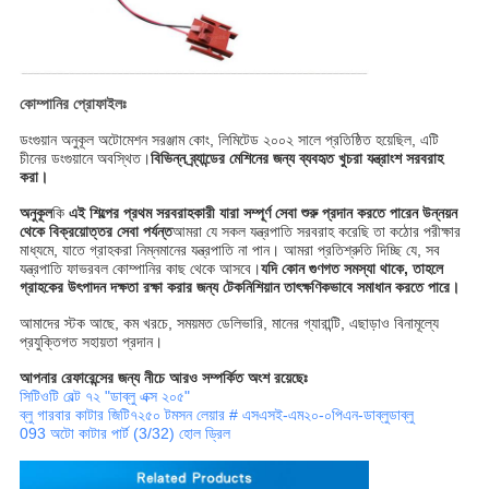
কোম্পানির প্রোফাইলঃ
ডংগুয়ান অনুকূল অটোমেশন সরঞ্জাম কোং, লিমিটেড ২০০২ সালে প্রতিষ্ঠিত হয়েছিল, এটি
চীনের ডংগুয়ানে অবস্থিত।
বিভিন্ন ব্র্যান্ডের মেশিনের জন্য ব্যবহৃত খুচরা যন্ত্রাংশ সরবরাহ
করা।
অনুকূল
কি
এই শিল্পের প্রথম সরবরাহকারী যারা সম্পূর্ণ সেবা শুরু প্রদান করতে পারেন
উন্নয়ন
থেকে বিক্রয়োত্তর সেবা পর্যন্ত
আমরা যে সকল যন্ত্রপাতি সরবরাহ করেছি তা কঠোর পরীক্ষার
মাধ্যমে, যাতে গ্রাহকরা নিম্নমানের যন্ত্রপাতি না পান। আমরা প্রতিশ্রুতি দিচ্ছি যে, সব
যন্ত্রপাতি ফাভরবল কোম্পানির কাছ থেকে আসবে।
যদি কোন গুণগত সমস্যা থাকে, তাহলে
গ্রাহকের উৎপাদন দক্ষতা রক্ষা করার জন্য টেকনিশিয়ান তাৎক্ষণিকভাবে সমাধান করতে পারে।
আমাদের স্টক আছে, কম খরচে, সময়মত ডেলিভারি, মানের গ্যারান্টি, এছাড়াও বিনামূল্যে
প্রযুক্তিগত সহায়তা প্রদান।
আপনার রেফারেন্সের জন্য নীচে আরও সম্পর্কিত অংশ রয়েছেঃ
সিটিওটি বেল্ট ৭২ "ডাব্লু এক্স ২০৫"
ব্লু গারবার কাটার জিটি৭২৫০ টমসন লেয়ার # এসএসই-এম২০-০পিএন-ডাব্লুডাব্লু
093 অটো কাটার পার্ট (3/32) হোল ড্রিল