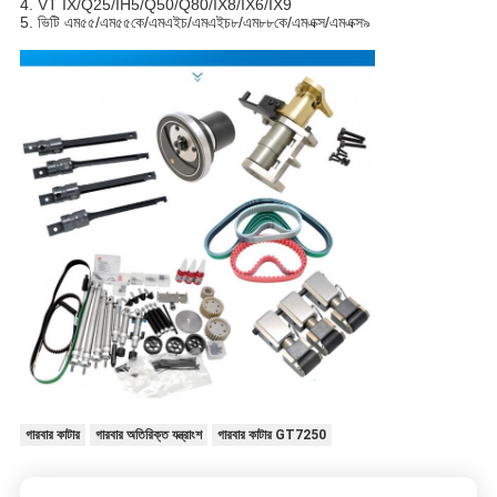
4. VT IX/Q25/IH5/Q50/Q80/IX8/IX6/IX9
5. ভিটি এম৫৫/এম৫৫কে/এমএইচ/এমএইচ৮/এম৮৮কে/এমএক্স/এমএক্স৯
গারবার কাটার
গারবার অতিরিক্ত যন্ত্রাংশ
গারবার কাটার GT7250