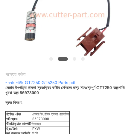
PRIVACY
POLICY
পণ্যের বর্ণনা
গারবার কাটার GT7250 GT5250 Parts.pdf
লেজার উৎপত্তি হালকা স্বয়ংক্রিয় কাটার মেশিনের জন্য সামঞ্জস্যপূর্ণ GT7250 যন্ত্রপাতি
খুচরা যন্ত্র 86973000
দ্রুত বিবরণ:
পণ্যের নামঃ
লেজার উৎপত্তি হালকা ধারাবাহিক
পার্ট নম্বরঃ
86973000
টেকনিক্যাল সাপোর্ট:
উপলব্ধ
ট্রেড টার্মঃ
EXW
অর্থ প্রদানের শর্তাবলী:
টি/টি