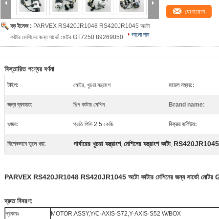
যোগাযোগ
বড় ইমেজ :
PARVEX RS420JR1048 RS420JR1045 অটো
ভালো দাম
কাটার মেশিনের জন্য সার্ভো মোটর GT7250 89269050
বিস্তারিত পণ্যের বর্ণনা
টাইপ:
মোটর, খুচরা যন্ত্রাংশ
মডেল নম্বর::
জন্য ব্যবহৃত:
শিল্প কাটার মেশিন
Brand name:
ওজন:
প্রতি পিসি 2.5 কেজি
বিক্রয় ভলিউম:
গার্বারের খুচরা যন্ত্রাংশ
মেশিনের যন্ত্রাংশ কাটা
RS420JR1045 সা
বিশেষভাবে তুলে ধরা:
,
,
PARVEX RS420JR1048 RS420JR1045 অটো কাটার মেশিনের জন্য সার্ভো মোট
দ্রুত বিবরণ:
প্রকারঃ
MOTOR,ASSY,Y/C-AXIS-S72,Y-AXIS-S52 W/BOX