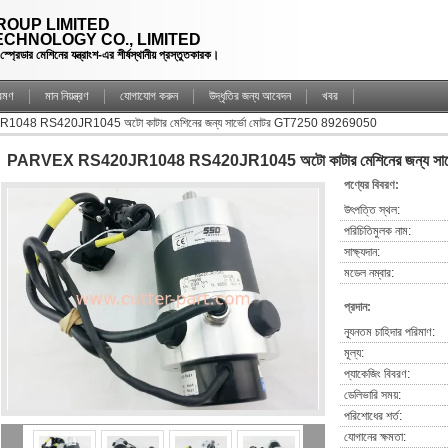
OUP LIMITED
CHNOLOGY CO., LIMITED
্রেডার মেশিনের যন্ত্রাংশ-এর শীর্ষস্থানীয় প্রস্তুতকারক।
্রমণ
মান নিয়ন্ত্রণ
যোগাযোগ করুন
উদ্ধৃতির জন্য আবেদন
খবর
48 RS420JR1045 অটো কাটার মেশিনের জন্য সার্ভো মোটর GT7250 89269050
PARVEX RS420JR1048 RS420JR1045 অটো কাটার মেশিনের জন্য সার
পণ্যের বিবরণ:
উৎপত্তি স্থল:
পরিচিতিমুলক নাম:
সাক্ষ্যদান:
মডেল নম্বার:
প্রদান:
ন্যূনতম চাহিদার পরিমাণ:
মূল্য:
প্যাকেজিং বিবরণ:
ডেলিভারি সময়:
পরিশোধের শর্ত:
যোগানের ক্ষমতা: