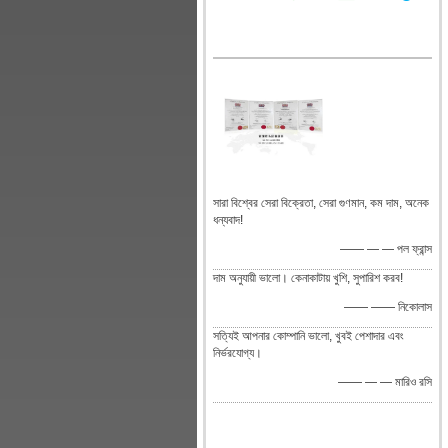
সারা বিশ্বের সেরা বিক্রেতা, সেরা গুণমান, কম দাম, অনেক
ধন্যবাদ!
—— — — পল ফ্রান্স
দাম অনুযায়ী ভালো। কেনাকাটায় খুশি, সুপারিশ করব!
—— —— নিকোলাস
সত্যিই আপনার কোম্পানি ভালো, খুবই পেশাদার এবং
নির্ভরযোগ্য।
—— — — মারিও রসি