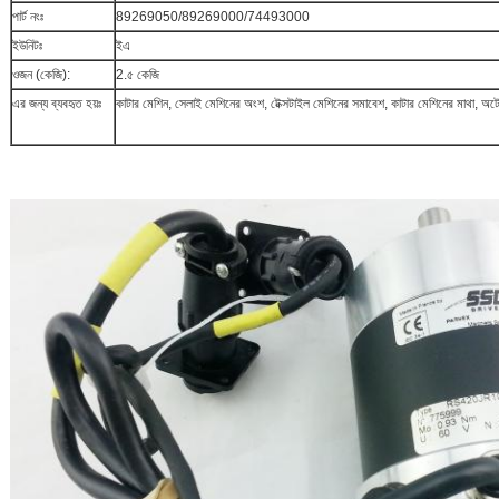
পার্ট নংঃ
89269050/89269000/74493000
ইউনিটঃ
ইএ
ওজন (কেজি):
2.৫ কেজি
এর জন্য ব্যবহৃত হয়ঃ
কাটার মেশিন, সেলাই মেশিনের অংশ, টেক্সটাইল মেশিনের সমাবেশ, কাটার মেশিনের মা