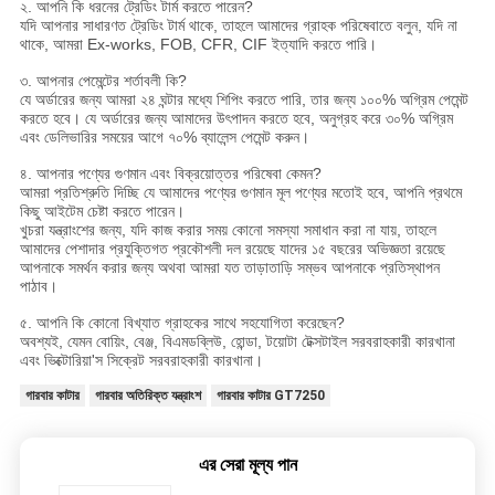
২. আপনি কি ধরনের ট্রেডিং টার্ম করতে পারেন?
যদি আপনার সাধারণত ট্রেডিং টার্ম থাকে, তাহলে আমাদের গ্রাহক পরিষেবাতে বলুন, যদি না
থাকে, আমরা Ex-works, FOB, CFR, CIF ইত্যাদি করতে পারি।
৩. আপনার পেমেন্টের শর্তাবলী কি?
যে অর্ডারের জন্য আমরা ২৪ ঘন্টার মধ্যে শিপিং করতে পারি, তার জন্য ১০০% অগ্রিম পেমেন্ট
করতে হবে। যে অর্ডারের জন্য আমাদের উৎপাদন করতে হবে, অনুগ্রহ করে ৩০% অগ্রিম
এবং ডেলিভারির সময়ের আগে ৭০% ব্যালেন্স পেমেন্ট করুন।
৪. আপনার পণ্যের গুণমান এবং বিক্রয়োত্তর পরিষেবা কেমন?
আমরা প্রতিশ্রুতি দিচ্ছি যে আমাদের পণ্যের গুণমান মূল পণ্যের মতোই হবে, আপনি প্রথমে
কিছু আইটেম চেষ্টা করতে পারেন।
খুচরা যন্ত্রাংশের জন্য, যদি কাজ করার সময় কোনো সমস্যা সমাধান করা না যায়, তাহলে
আমাদের পেশাদার প্রযুক্তিগত প্রকৌশলী দল রয়েছে যাদের ১৫ বছরের অভিজ্ঞতা রয়েছে
আপনাকে সমর্থন করার জন্য অথবা আমরা যত তাড়াতাড়ি সম্ভব আপনাকে প্রতিস্থাপন
পাঠাব।
৫. আপনি কি কোনো বিখ্যাত গ্রাহকের সাথে সহযোগিতা করেছেন?
অবশ্যই, যেমন বোয়িং, বেঞ্জ, বিএমডব্লিউ, হোন্ডা, টয়োটা টেক্সটাইল সরবরাহকারী কারখানা
এবং ভিক্টোরিয়া'স সিক্রেট সরবরাহকারী কারখানা।
গারবার কাটার
গারবার অতিরিক্ত যন্ত্রাংশ
গারবার কাটার GT7250
এর সেরা মূল্য পান