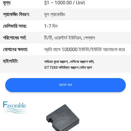
মূল্য:
$1 – 1000.00 / Unit
নিয়ন্ত্রণ
প্যাকেজিং বিবরণ:
মূল প্যাকেজিং
যোগাযোগ
ডেলিভারি সময়:
1-7 দিন
করুন
পরিশোধের শর্ত:
টি/টি, ওয়েস্টার্ন ইউনিয়ন, পেপ্যাল
যোগানের ক্ষমতা:
প্রতি মাসে 100000 ইউনিট/ইউনিট আলোচনা করে
খবর
হাইলাইট:
,
,
গার্বারের খুচরা যন্ত্রাংশ
মেশিনের যন্ত্রাংশ কাটা
GT7250 অতিরিক্ত যন্ত্রাংশ মোটর ব্রাশ
উদ্ধৃতির
জন্য
ভালো দাম
আবেদন
সাইট
ম্যাপ