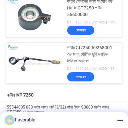
কাটার মেশিনের জন্য সংযোগ রড
বিয়ারিং GT7250 পার্টস
55600000
$1 – 1000.00 / Unit MOQ:1 ইউনিট/ইউনিট অবহেলিত
যোগাযোগ
গার্বার Gt7250 59268001
এর জন্য যৌগিক ছুরি ড্রাইভ
লিঙ্কিং সমাবেশ
$1 – 1000.00 / Unit MOQ:1 ইউনিট/ইউনিট অবহেলিত
যোগাযোগ
কাটার জিটি 7250
55544005 093 অটো কাটার পার্ট (3/32) ফাঁপা ড্রিল S3000 জার্বার কাটার
GT7250 এর জন্য উপযুক্ত
Favorable
ব্লু গারবার কাটার জিটি৭২৫০ টমসন লেয়ার # এসএসই-এম২০-০পিএন-ডব্লিউডব্লিউ