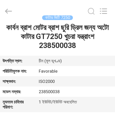
FAVORABLE
AUTOMATION
EQUIPMENT
CO.,LTD.
All
কাটার জিটি 7250
Rights
Reserved.
কার্বন ব্রাশ মোটর ব্রাশ ছুরি ড্রিল জন্য অটো
বাড়ি
কাটার GT7250 খুচরা যন্ত্রাংশ
পণ্য
238500038
আমাদের
উৎপত্তি স্থল:
চীন (মূল ভূখণ্ড)
সম্পর্কে
পরিচিতিমুলক নাম:
Favorable
সাক্ষ্যদান:
ISO2000
কারখানা
মডেল নম্বার:
238500038
ভ্রমণ
ন্যূনতম চাহিদার
1 ইউনিট/ইউনিট অবহেলিত
পরিমাণ:
মান