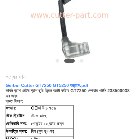
PRIVACY
POLICY
পণ্যের বর্ণনা
Gerber Cutter GT7250 GT5250 যন্ত্রাংশ.pdf
কার্বন ব্রাশ মোটর ব্রাশ ছুরি ড্রিল অটো কাটার GT7250 স্পেয়ার পার্টস 238500038
এর জন্য
দ্রুত বিবরণ:
গুণমান:
OEM উচ্চ মানের
স্টক স্ট্যাটাস:
স্টকে আছে
ডেলিভারি সময়:
পেমেন্টের ১০ ঘন্টার মধ্যে
উৎপত্তি স্থল:
চীন (মূল ভূখণ্ড)