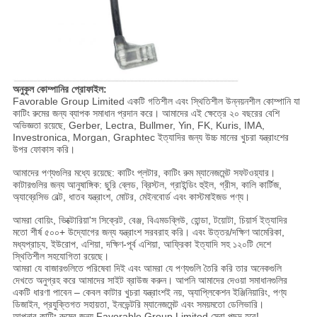
অনুকূল কোম্পানির প্রোফাইল:
Favorable Group Limited একটি গতিশীল এবং স্থিতিশীল উন্নয়নশীল কোম্পানি যা
কাটিং রুমের জন্য ব্যাপক সমাধান প্রদান করে। আমাদের এই ক্ষেত্রে ২০ বছরের বেশি
অভিজ্ঞতা রয়েছে, Gerber, Lectra, Bullmer, Yin, FK, Kuris, IMA,
Investronica, Morgan, Graphtec ইত্যাদির জন্য উচ্চ মানের খুচরা যন্ত্রাংশের
উপর ফোকাস করি।
আমাদের পণ্যগুলির মধ্যে রয়েছে: কাটিং প্লটার, কাটিং রুম ম্যানেজমেন্ট সফটওয়্যার।
কাটারগুলির জন্য আনুষাঙ্গিক: ছুরি ব্লেড, ব্রিস্টল, গ্রাইন্ডিং হুইল, গ্রীস, কালি কার্টিজ,
অ্যাব্রেসিভ বেল্ট, ধাতব যন্ত্রাংশ, মোটর, মেইনবোর্ড এবং কাস্টমাইজড পণ্য।
আমরা বোয়িং, ভিক্টোরিয়া'স সিক্রেট, বেঞ্জ, বিএমডব্লিউ, হোন্ডা, টয়োটা, চিয়ার্স ইত্যাদির
মতো শীর্ষ ৫০০+ উদ্যোগের জন্য যন্ত্রাংশ সরবরাহ করি। এবং উত্তর/দক্ষিণ আমেরিকা,
মধ্যপ্রাচ্য, ইউরোপ, এশিয়া, দক্ষিণ-পূর্ব এশিয়া, আফ্রিকা ইত্যাদি সহ ১২০টি দেশে
স্থিতিশীল সহযোগিতা রয়েছে।
আমরা যে বাজারগুলিতে পরিষেবা দিই এবং আমরা যে পণ্যগুলি তৈরি করি তার অনেকগুলি
দেখতে অনুগ্রহ করে আমাদের সাইট ব্রাউজ করুন। আপনি আমাদের দেওয়া সমাধানগুলির
একটি ধারণা পাবেন – কেবল কাটার খুচরা যন্ত্রাংশই নয়, অ্যাপ্লিকেশন ইঞ্জিনিয়ারিং, পণ্য
ডিজাইন, প্রযুক্তিগত সহায়তা, ইনভেন্টরি ম্যানেজমেন্ট এবং সময়মতো ডেলিভারি।
আপনার কাটিং রুমের জন্য Favorable Group Limited সেরা পছন্দ হবে!