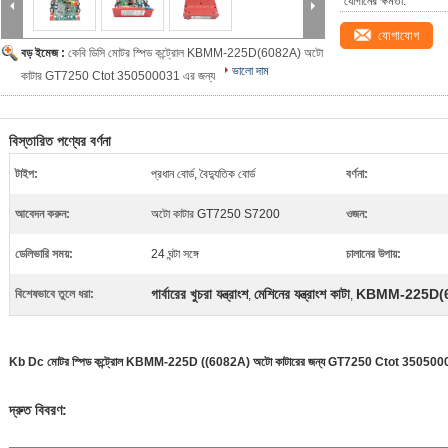
যোগানের ক্ষমতা:
যোগাযোগ
বড় ইমেজ :
কেবি ডিসি মোটর স্পিড কন্ট্রোল KBMM-225D(6082A) অটো
ভালো দাম
কাটার GT7250 Ctot 350500031 এর জন্য
বিস্তারিত পণ্যের বর্ণনা
টাইপ:
প্রধান বোর্ড, বৈদ্যুতিক বোর্ড
বর্ণনা:
আবেদন করুন:
অটো কাটার GT7250 S7200
ওজন:
ডেলিভারি সময়:
24 ঘন্টা সঙ্গে
চালানের উপায়:
গার্বারের খুচরা যন্ত্রাংশ
মেশিনের যন্ত্রাংশ কাটা
KBMM-225D(
বিশেষভাবে তুলে ধরা:
,
,
Kb Dc মোটর স্পিড কন্ট্রোল KBMM-225D ((6082A) অটো কাটারের জন্য GT7250 Ctot 35050
দ্রুত বিবরণ: