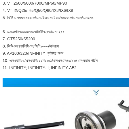
3. VT 2500/5000/7000/MP60/MP90
4. VT IX/Q25/IH5/Q50/Q80/IX8/IX6/IX9
5. ভিটি এম৫৫/এম৫৫কে/এমএইচ/এমএইচ৮/এম৮৮কে/এমএক্স/এমএক্স৯
6. এক্সএলসি৭০০০/জেড৭/জিটি৭২৫০/এস৭২০০
7. GT5250/S5200
8. জিটিএক্সএল/ডিসিএস/জিটি১০০০/টাউরাস
9. AP100/320/INFINITY প্লটটার অংশ
10. এসওয়াই৫১/এসওয়াই১০০বি/১০১/এক্সএলএস৫০/১২৫ স্প্রেডার পার্টস
11. INFINITY; INFINITY-II; INFINITY-AE2