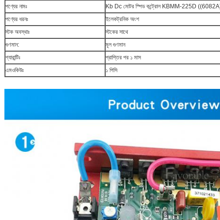
পণ্যের নামঃ
Kb Dc মোটর স্পিড কন্ট্রোল KBMM-225D ((6082A
পণ্যের ধরনঃ
ইলেকট্রনিক অংশ
স্টক অবস্থাঃ
স্টকের সাথে
গুণমান:
মূল গুণমান
গ্যারান্টিঃ
প্রাপ্তির পর ১ মাস
এমওকিউঃ
১ পিসি