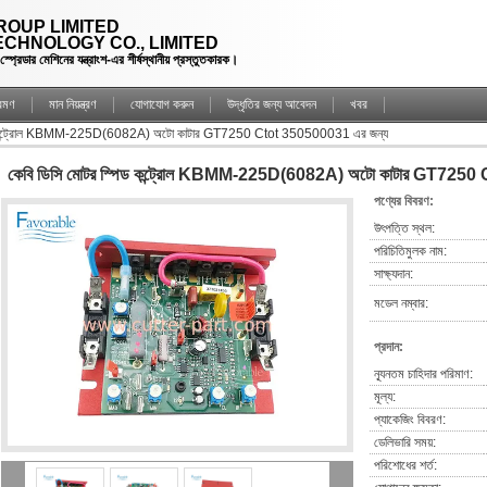
OUP LIMITED
CHNOLOGY CO., LIMITED
্রেডার মেশিনের যন্ত্রাংশ-এর শীর্ষস্থানীয় প্রস্তুতকারক।
্রমণ
মান নিয়ন্ত্রণ
যোগাযোগ করুন
উদ্ধৃতির জন্য আবেদন
খবর
িড কন্ট্রোল KBMM-225D(6082A) অটো কাটার GT7250 Ctot 350500031 এর জন্য
কেবি ডিসি মোটর স্পিড কন্ট্রোল KBMM-225D(6082A) অটো কাটার GT7250
পণ্যের বিবরণ:
উৎপত্তি স্থল:
পরিচিতিমুলক নাম:
সাক্ষ্যদান:
মডেল নম্বার:
প্রদান:
ন্যূনতম চাহিদার পরিমাণ:
মূল্য:
প্যাকেজিং বিবরণ:
ডেলিভারি সময়:
পরিশোধের শর্ত: