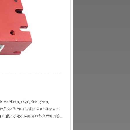
করে গারবার, লেক্ট্রা, ইয়িন, বুলমার,
 আছেউন্নত উৎপাদন প্রযুক্তি এবং সনাক্তকরণ
চাহিদা মেটাতে অন্যান্য সংশ্লিষ্ট পণ্য এজেন্ট.