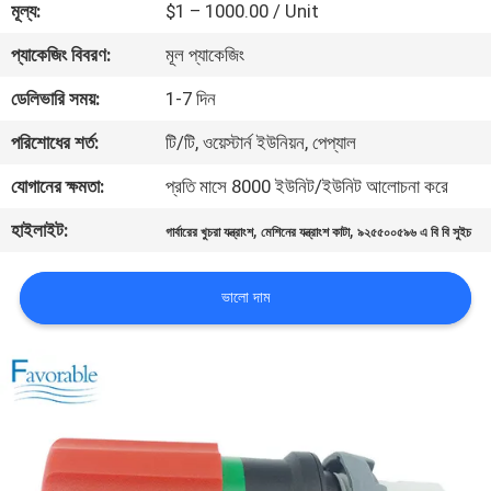
মূল্য:
$1 – 1000.00 / Unit
নিয়ন্ত্রণ
প্যাকেজিং বিবরণ:
মূল প্যাকেজিং
যোগাযোগ
ডেলিভারি সময়:
1-7 দিন
করুন
পরিশোধের শর্ত:
টি/টি, ওয়েস্টার্ন ইউনিয়ন, পেপ্যাল
যোগানের ক্ষমতা:
প্রতি মাসে 8000 ইউনিট/ইউনিট আলোচনা করে
খবর
হাইলাইট:
,
,
গার্বারের খুচরা যন্ত্রাংশ
মেশিনের যন্ত্রাংশ কাটা
৯২৫৫০০৫৯৬ এ বি বি সুইচ
উদ্ধৃতির
ভালো দাম
জন্য
আবেদন
সাইট
ম্যাপ