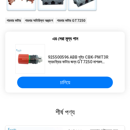
গারবার কাটার
গারবার অতিরিক্ত যন্ত্রাংশ
গারবার কাটার GT7250
এর সেরা মূল্য পান
925500596 ABB সুইচ CBK-PMT3R
স্বয়ংক্রিয় কাটার জন্য GT7250 মাশরুম
actuator 30MM
চালিয়ে
শীর্ষ পণ্য