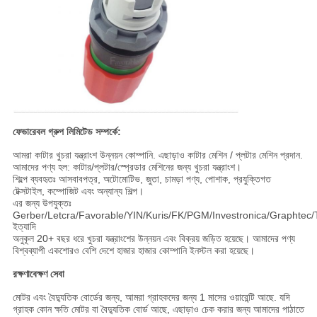
ফেভারেবল গ্রুপ লিমিটেড সম্পর্কে:
আমরা কাটার খুচরা যন্ত্রাংশ উন্নয়ন কোম্পানি. এছাড়াও কাটার মেশিন / প্লটার মেশিন প্রদান.
আমাদের পণ্য হল: কাটার/প্লটার/স্প্রেডার মেশিনের জন্য খুচরা যন্ত্রাংশ।
শিল্পে ব্যবহৃতঃ আসবাবপত্র, অটোমোটিভ, জুতা, চামড়া পণ্য, পোশাক, প্রযুক্তিগত
টেক্সটাইল, কম্পোজিট এবং অন্যান্য শিল্প।
এর জন্য উপযুক্তঃ
Gerber/Letcra/Favorable/YIN/Kuris/FK/PGM/Investronica/Graphtec/
ইত্যাদি
অনুকূল 20+ বছর ধরে খুচরা যন্ত্রাংশের উন্নয়ন এবং বিক্রয় জড়িত হয়েছে। আমাদের পণ্য
বিশ্বব্যাপী একশোরও বেশি দেশে হাজার হাজার কোম্পানি ইনস্টল করা হয়েছে।
রক্ষণাবেক্ষণ সেবা
মোটর এবং বৈদ্যুতিক বোর্ডের জন্য, আমরা গ্রাহকদের জন্য 1 মাসের ওয়ারেন্টি আছে. যদি
গ্রাহক কোন ক্ষতি মোটর বা বৈদ্যুতিক বোর্ড আছে, এছাড়াও চেক করার জন্য আমাদের পাঠাতে