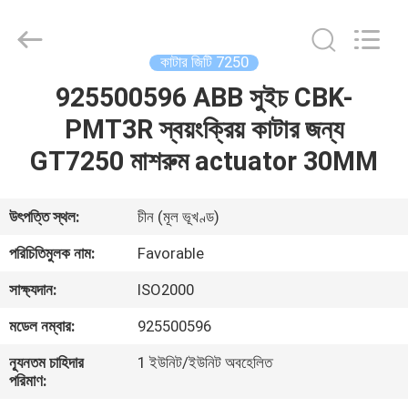
FAVORABLE
AUTOMATION
EQUIPMENT
CO.,LTD.
All
কাটার জিটি 7250
Rights
Reserved.
925500596 ABB সুইচ CBK-
বাড়ি
PMT3R স্বয়ংক্রিয় কাটার জন্য
পণ্য
GT7250 মাশরুম actuator 30MM
আমাদের
উৎপত্তি স্থল:
চীন (মূল ভূখণ্ড)
সম্পর্কে
পরিচিতিমুলক নাম:
Favorable
সাক্ষ্যদান:
ISO2000
কারখানা
মডেল নম্বার:
925500596
ভ্রমণ
ন্যূনতম চাহিদার
1 ইউনিট/ইউনিট অবহেলিত
পরিমাণ:
মান