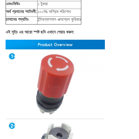
এমওকিউঃ
১ টুকরা
অর্থ প্রদানের শর্তাবলী:
১০০% অগ্রিম পরিশোধ
চালানের পদ্ধতিঃ
ইন্টারন্যাশনাল এক্সপ্রেস কুরিয়ার
এই সুইচ এর আরো স্পষ্ট ছবি এখানে শেয়ার করুন: