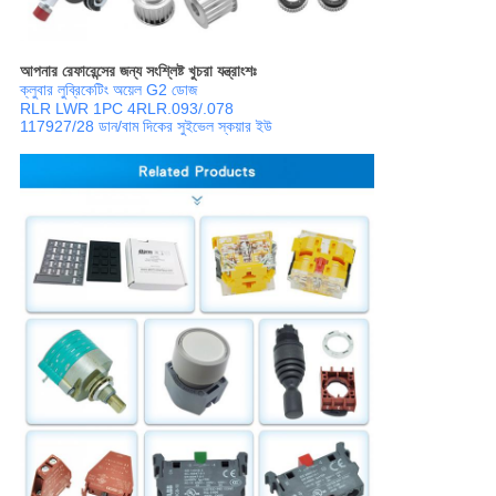
আপনার রেফারেন্সের জন্য সংশ্লিষ্ট খুচরা যন্ত্রাংশঃ
ক্লুবার লুব্রিকেটিং অয়েল G2 ডোজ
RLR LWR 1PC 4RLR.093/.078
117927/28 ডান/বাম দিকের সুইভেল স্কয়ার ইউ