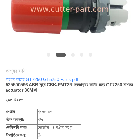
PRIVACY
POLICY
পণ্যের বর্ণনা
গারবার কাটার GT7250 GT5250 Parts.pdf
925500596 ABB সুইচ CBK-PMT3R স্বয়ংক্রিয় কাটার জন্য GT7250 মাশরুম
actuator 30MM
দ্রুত বিবরণ:
গুণমান:
প্রকৃত গুণ
স্টক অবস্থাঃ
স্টক
ডেলিভারি সময়ঃ
পেমেন্টের ২৪ ঘণ্টার মধ্যে
উৎপত্তিস্থল:
চীন