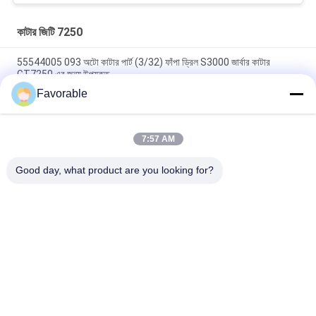
কাটার জিটি 7250
55544005 093 অটো কাটার পার্ট (3/32) ফাঁপা ড্রিল S3000 জার্বার কাটার
GT7250 এর জন্য উপযুক্ত
Favorable
ব্লু গারবার কাটার জিটি৭২৫০ টমসন লেয়ার # এসএসই-এম২০-০পিএন-ডব্লিউডব্লিউ
১৫৩৫০০৫৫৭
7:57 AM
465500367 হেক্স নিপল ব্রাস এফটিজি ওয়েদারহেড 3325X2 গারবার কাটার জন্য
GT7250
Good day, what product are you looking for?
সব
কাটার অংশ
কাটার জিটি 7250
কাটার GTXL
কাটার Xlc7000