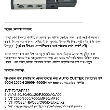
অনুকূল কোম্পানি সম্পর্কে:
আমরা পেশাগতভাবে প্লটার, স্প্রেডার এবং কাটার মেশিনের জন্য খুচরা যন্ত্রাংশ সরবরাহ
করছি, বিশেষ করে গারবার, লেক্ট্রা, ইয়িন, বুলমার, ইনভেস্ট্রোনিকা, কুরিস ইত্যাদির জন্য
উপযুক্ত।
(দ্রষ্টব্যঃ উপরের কোম্পানিগুলোর সাথে আমাদের কোন সম্পর্ক নেই)
আমরা অংশ নকশা এবং উত্পাদন সমৃদ্ধ অভিজ্ঞতা আছে. উন্নত উত্পাদন প্রযুক্তি এবং
সনাক্তকরণ ক্ষমতা উচ্চ যোগ্যতাসম্পন্ন পণ্য এবং দ্রুত ডেলিভারি ক্ষমতা নিশ্চিত করতে
পারেন. একই সময়ে,আমরা গ্রাহকের চাহিদা মেটাতে অন্যান্য সংশ্লিষ্ট পণ্য এজেন্ট.
আমাদের সেবাসমূহ
সুবিধাজনক মূলত নিম্নলিখিত মেশিন মডেলের জন্য AUTO CUTTER রক্ষণাবেক্ষণ কিট
500H 1000H 2000H 4000H এবং consumables অফারঃ
1VT FX72/FP72
2. ALYS 20/30/60/120/P2000/A0/A00
3. VT 2500/5000/7000/MP60/MP90
4. VT IX/Q25/IH5/Q50/Q80/IX8/IX6/IX9
5. ভিটি এম৫৫/এম৫৫কে/এমএইচ/এমএইচ৮/এম৮৮কে/এমএক্স/এমএক্স৯