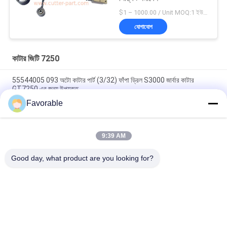
$1 – 1000.00 / Unit MOQ:1 ইউনিট/ইউনিট অবহেলিত
যোগাযোগ
কাটার জিটি 7250
55544005 093 অটো কাটার পার্ট (3/32) ফাঁপা ড্রিল S3000 জার্বার কাটার
GT7250 এর জন্য উপযুক্ত
Favorable
ব্লু গারবার কাটার জিটি৭২৫০ টমসন লেয়ার # এসএসই-এম২০-০পিএন-ডব্লিউডব্লিউ
১৫৩৫০০৫৫৭
9:39 AM
465500367 হেক্স নিপল ব্রাস এফটিজি ওয়েদারহেড 3325X2 গারবার কাটার জন্য
GT7250
Good day, what product are you looking for?
সব
কাটার অংশ
কাটার জিটি 7250