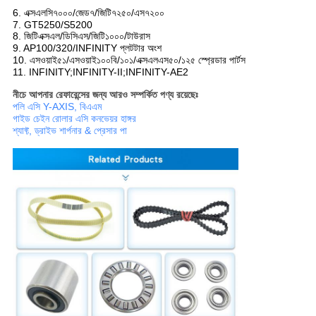
6. এক্সএলসি৭০০০/জেড৭/জিটি৭২৫০/এস৭২০০
7. GT5250/S5200
8. জিটিএক্সএল/ডিসিএস/জিটি১০০০/টাউরাস
9. AP100/320/INFINITY প্লটটার অংশ
10. এসওয়াই৫১/এসওয়াই১০০বি/১০১/এক্সএলএস৫০/১২৫ স্প্রেডার পার্টস
11. INFINITY;INFINITY-II;INFINITY-AE2
নীচে আপনার রেফারেন্সের জন্য আরও সম্পর্কিত পণ্য রয়েছেঃ
পলি এসি Y-AXIS, বিএএম
গাইড চেইন রোলার এসি কনভেয়র হাঙ্গর
শ্যাফ্ট, ড্রাইভ শার্পনার & প্রেসার পা