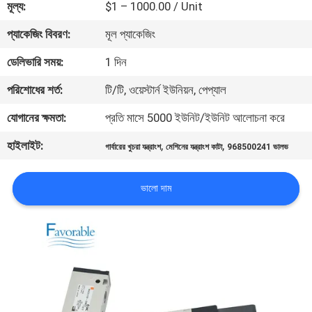
মূল্য:
$1 – 1000.00 / Unit
নিয়ন্ত্রণ
প্যাকেজিং বিবরণ:
মূল প্যাকেজিং
যোগাযোগ
ডেলিভারি সময়:
1 দিন
করুন
পরিশোধের শর্ত:
টি/টি, ওয়েস্টার্ন ইউনিয়ন, পেপ্যাল
যোগানের ক্ষমতা:
প্রতি মাসে 5000 ইউনিট/ইউনিট আলোচনা করে
খবর
হাইলাইট:
,
,
গার্বারের খুচরা যন্ত্রাংশ
মেশিনের যন্ত্রাংশ কাটা
968500241 ভালভ
উদ্ধৃতির
ভালো দাম
জন্য
আবেদন
সাইট
ম্যাপ