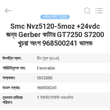
FAVORABLE
AUTOMATION
EQUIPMENT
CO.,LTD.
All
কাটার জিটি 7250
Rights
Reserved.
Smc Nvz5120-5moz +24vdc
বাড়ি
জন্য Gerber কাটার GT7250 S7200
পণ্য
খুচরা অংশ 968500241 ভালভ
আমাদের
উৎপত্তি স্থল:
চীন (মূল ভূখণ্ড)
সম্পর্কে
পরিচিতিমুলক নাম:
Favorable
সাক্ষ্যদান:
ISO2000
কারখানা
মডেল নম্বার:
968500241
ভ্রমণ
ন্যূনতম চাহিদার
1 ইউনিট/ইউনিট অবহেলিত
পরিমাণ:
মান