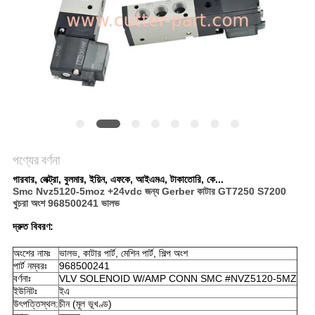
PRIVACY
POLICY
পণ্যের বর্ণনা
গারবার, লেক্ট্রা, বুলমার, ইয়িন, এফকে, আইএমএ, টাকাতোরি, কে...
Smc Nvz5120-5moz +24vdc জন্য Gerber কাটার GT7250 S7200
খুচরা অংশ 968500241 ভালভ
দ্রুত বিবরণ:
অংশের নামঃ
ভালভ, কাটার পার্ট, মেশিন পার্ট, শিল্প অংশ
পার্ট নম্বরঃ
968500241
বর্ণনাঃ
VLV SOLENOID W/AMP CONN SMC #NVZ5120-5MZ
ইউনিটঃ
ইএ
উৎপত্তিস্থল:
চীন (মূল ভূখণ্ড)