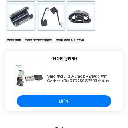
গারবার কাটার
গারবার অতিরিক্ত যন্ত্রাংশ
গারবার কাটার GT7250
এর সেরা মূল্য পান
Smc Nvz5120-5moz +24vdc জন্য
Gerber কাটার GT7250 S7200 খুচরা অংশ
968500241 ভালভ
চালিয়ে