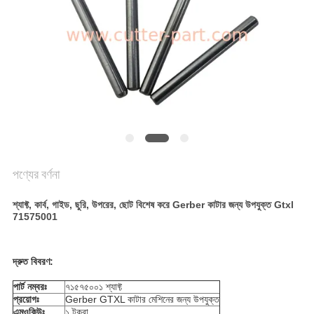
PRIVACY
POLICY
পণ্যের বর্ণনা
শ্যাফ্ট, কার্ব, গাইড, ছুরি, উপরের, ছোট বিশেষ করে Gerber কাটার জন্য উপযুক্ত Gtxl
71575001
দ্রুত বিবরণ:
পার্ট নম্বরঃ
৭১৫৭৫০০১ শ্যাফ্ট
প্রয়োগঃ
Gerber GTXL কাটার মেশিনের জন্য উপযুক্ত
এমওকিউঃ
১ টুকরা