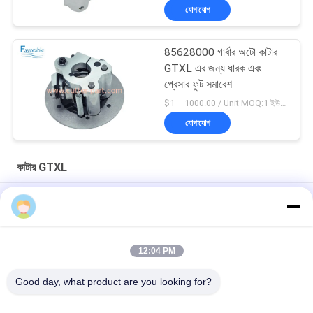
হাউজিং হাউজিং হাউজিং হাউজিং
যোগাযোগ
হাউজিং হাউজিং হাউজিং হাউজিং
হাউজিং হাউজিং হাউজিং
85628000 গার্বার অটো কাটার
GTXL এর জন্য ধারক এবং
প্রেসার ফুট সমাবেশ
$1 – 1000.00 / Unit MOQ:1 ইউনিট/ইউনিট অবহেলিত
যোগাযোগ
কাটার GTXL
ক্ল্যাম্প ড্রিল স্প্লিট হাব কাটার জন্য সংশোধিত GTXL টেক্সটাইল মেশিন 86545000
আসল অটো কাটার GTXL 586500067 কিট বেল্ট স্প্রিং সহ (রিপাবলিক ব্লোয়ার্স)
12:04 PM
238500035 অটো কাটার জিটিএক্সএল মেশিন ব্রাশ এনপ্রোটেক এইচ # এল 00286-1
ডি -31 (ভি 5 এমটিআর)
Good day, what product are you looking for?
সব