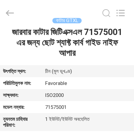
FAVORABLE
AUTOMATION
EQUIPMENT
CO.,LTD.
All
কাটার GTXL
Rights
Reserved.
জারবার কাটার জিটিএক্সএল 71575001
বাড়ি
এর জন্য ছোট শ্যাফ্ট কার্ব গাইড নাইফ
পণ্য
আপার
আমাদের
উৎপত্তি স্থল:
চীন (মূল ভূখণ্ড)
সম্পর্কে
পরিচিতিমুলক নাম:
Favorable
সাক্ষ্যদান:
ISO2000
কারখানা
মডেল নম্বার:
71575001
ভ্রমণ
ন্যূনতম চাহিদার
1 ইউনিট/ইউনিট অবহেলিত
পরিমাণ:
মান