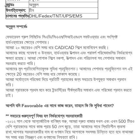
ব্র্যান্ডঃ
অনুকূল
উৎপত্তিস্থল:
চীন
চালানের পদ্ধতিঃ
DHL/Fedex/TNT/UPS/EMS
অনুকূল সম্পর্কেঃ
ফেভারেবল গ্রুপ লিমিটেড সিএডি/সিএএম/সিআইএমএস সফটওয়্যার এবং সংশ্লিষ্ট
হার্ডওয়্যারের ক্ষেত্রে পেশাদার।
আমরা ২০ বছরেরও বেশি সময় ধরে CAD/CAD শিল্পে মনোনিবেশ করছি।
আমাদের কাছে গবেষণা ও উন্নয়ন, হার্ডওয়্যার উত্পাদন এবং পরামর্শ পরিষেবাগুলির নির্ভরযোগ্য
ক্ষমতা রয়েছে। আমরা পোশাক শিল্পে নকশা, উত্পাদন এবং পরিচালনা সহ পেশাদার সমাধান
সরবরাহ করতে পারি।
আমাদের মূল প্রতিযোগিতামূলক সুবিধা প্রযুক্তিগত। আমাদের পেশাদার প্রযুক্তিগত দল এই
ক্ষেত্রে 20 বছরেরও বেশি সময় ধরে ফোকাস করেছে।
আমরা সর্বোত্তম পরিষেবা দিয়ে প্রতিটি গ্রাহকের জন্য সবচেয়ে উপযুক্ত সমাধান প্রদান
করি।
আমরা গ্রাহককে প্রথম মনে করে ইন্ডাস্ট্রির শীর্ষস্থানীয় সমাধান এবং পরিষেবা প্রদান করতে
চাই।
আপনি যদি Favorable এর সাথে কাজ করেন, তাহলে কি কি সুবিধা পাবেন?
** সবচেয়ে গুরুত্বপূর্ণ বিষয় হল নির্ভরযোগ্য সরবরাহকারী
-২০১২ সাল থেকে আন্তর্জাতিক বাণিজ্য শুরু, আমরা দ্রুত বাজার দখল এবং এখন 500 টিরও
বেশি গ্রাহকদের সাথে কাজ প্রায় 50 দেশ জুড়ে, তারা আমাদের সাথে স্থিতিশীল ব্যবসা
রাখা,আপনার সরবরাহকারীর দাম বা গুণমান নিয়ে আপনাকে সবসময় চিন্তিত হতে হবে নাআমরা
সব সময় খরচ নিয়ন্ত্রণ এবং গুণমানের নিশ্চয়তা রাখি।