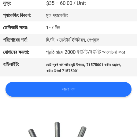
মূল্য:
$35 – 60.00 / Unit
নিয়ন্ত্রণ
প্যাকেজিং বিবরণ:
মূল প্যাকেজিং
যোগাযোগ
ডেলিভারি সময়:
1-7 দিন
করুন
পরিশোধের শর্ত:
টি/টি, ওয়েস্টার্ন ইউনিয়ন, পেপ্যাল
যোগানের ক্ষমতা:
প্রতি মাসে 2000 ইউনিট/ইউনিট আলোচনা করে
খবর
হাইলাইট:
,
,
ছোট শ্যাফ্ট কার্ব গাইড ছুরি উপরের
71575001 কাটার যন্ত্রাংশ
কাটার Gtxl 71575001
উদ্ধৃতির
জন্য
ভালো দাম
আবেদন
সাইট
ম্যাপ