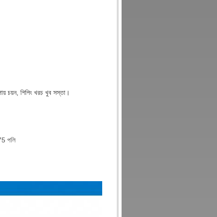
পায় চয়ন, শিপিং খরচ খুব সস্তা।
75 পলি