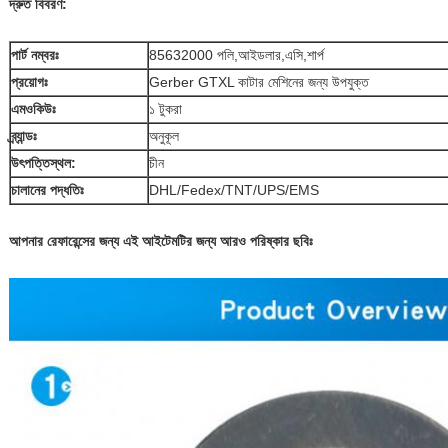
দ্রুত বিবরণ:
পার্ট নম্বরঃ
85632000 পলি,আইডলার,এসি,শার্প
প্রয়োগঃ
Gerber GTXL কাটার মেশিনের জন্য উপযুক্ত
এমওকিউঃ
১ টুকরা
ব্র্যান্ডঃ
অনুকূল
উৎপত্তিস্থল:
চীন
চালানের পদ্ধতিঃ
DHL/Fedex/TNT/UPS/EMS
আপনার রেফারেন্সের জন্য এই আইটেমটির জন্য আরও পরিষ্কার ছবিঃ