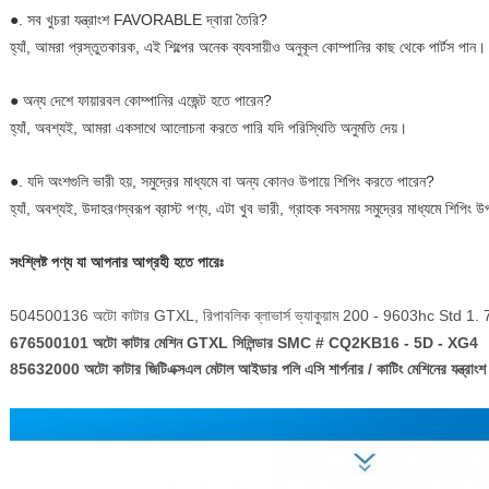
●. সব খুচরা যন্ত্রাংশ FAVORABLE দ্বারা তৈরি?
হ্যাঁ, আমরা প্রস্তুতকারক, এই শিল্পের অনেক ব্যবসায়ীও অনুকূল কোম্পানির কাছ থেকে পার্টস পান।
● অন্য দেশে ফায়ারবল কোম্পানির এজেন্ট হতে পারেন?
হ্যাঁ, অবশ্যই, আমরা একসাথে আলোচনা করতে পারি যদি পরিস্থিতি অনুমতি দেয়।
●. যদি অংশগুলি ভারী হয়, সমুদ্রের মাধ্যমে বা অন্য কোনও উপায়ে শিপিং করতে পারেন?
হ্যাঁ, অবশ্যই, উদাহরণস্বরূপ ব্রাস্ট পণ্য, এটা খুব ভারী, গ্রাহক সবসময় সমুদ্রের মাধ্যমে শিপিং উ
সংশ্লিষ্ট পণ্য যা আপনার আগ্রহী হতে পারেঃ
504500136 অটো কাটার GTXL, রিপাবলিক ব্লাভার্স ভ্যাকুয়াম 200 - 9603hc Std 1. 
676500101 অটো কাটার মেশিন GTXL সিলিন্ডার SMC # CQ2KB16 - 5D - XG4
85632000 অটো কাটার জিটিএক্সএল মেটাল আইডার পলি এসি শার্পনার / কাটিং মেশিনের যন্ত্রাংশ