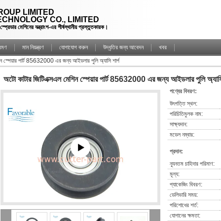
OUP LIMITED
CHNOLOGY CO., LIMITED
্রেডার মেশিনের যন্ত্রাংশ-এর শীর্ষস্থানীয় প্রস্তুতকারক।
্রমণ
মান নিয়ন্ত্রণ
যোগাযোগ করুন
উদ্ধৃতির জন্য আবেদন
খবর
 স্পেয়ার পার্ট 85632000 এর জন্য আইডলার পুলি অ্যাসি শার্প
অটো কাটার জিটিএক্সএল মেশিন স্পেয়ার পার্ট 85632000 এর জন্য আইডলার পুলি অ্যাসি 
পণ্যের বিবরণ:
উৎপত্তি স্থল:
পরিচিতিমুলক নাম:
সাক্ষ্যদান:
মডেল নম্বার:
প্রদান:
ন্যূনতম চাহিদার পরিমাণ:
মূল্য:
প্যাকেজিং বিবরণ:
ডেলিভারি সময়:
পরিশোধের শর্ত:
যোগানের ক্ষমতা: