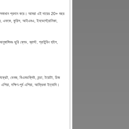
পক সমাধান প্রদান করে। আমরা এই দায়ের 20+ বছর
ইয়িন, এফকে, কুরিস, আইএমএ, ইনভেস্ট্রোনিকা,
াঙ্গিকঃ ছুরি ব্লেড, ব্রাস্ট, গ্রাইন্ডিং হুইল,
সিক্রেট, বেনজ, বিএমডব্লিউ, হন্ডা, টয়োটা, চিজ
িয়া, দক্ষিণ-পূর্ব এশিয়া, আফ্রিকা ইত্যাদি।