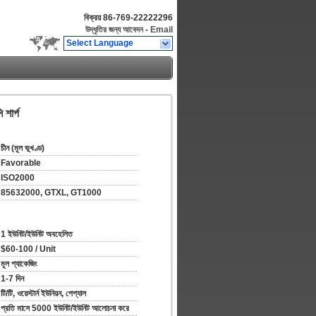
বিক্রয়
86-769-22222296
উদ্ধৃতির জন্য আবেদন
-
Email
Select Language
শার্প
চীন (মূল ভূখণ্ড)
Favorable
ISO2000
85632000, GTXL, GT1000
1 ইউনিট/ইউনিট অবহেলিত
$60-100 / Unit
মূল প্যাকেজিং
1-7 দিন
টি/টি, ওয়েস্টার্ন ইউনিয়ন, পেপ্যাল
প্রতি মাসে 5000 ইউনিট/ইউনিট আলোচনা করে