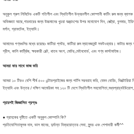
অনুকূল গ্রুপ লিমিটেড একটি গতিশীল এবং স্থিতিশীল উন্নয়নশীল কোম্পানী কাটিং রুম জন্য ব্যা
অভিজ্ঞতা আছে,গারবারের জন্য উচ্চমানের খুচরা যন্ত্রাংশের উপর মনোযোগ দিন, লেক্ট্রা, বুলমার, 
মর্গান, গ্রাফটেক, ইত্যাদি।
আমাদের পণ্যগুলির মধ্যে রয়েছেঃ কাটিয়া প্লটর, কাটিয়া রুম ম্যানেজমেন্ট সফটওয়্যার। কাটার জন্য আনুষ
গ্রীস, কালি কার্ট্রিজ, ক্ষয়কারী বেল্ট, ধাতব অংশ, মোটর,মেইনবোর্ড, এবং পণ্য কাস্টমাইজ।
আমরা কার সাথে কাজ করি
আমরা ১০ টিরও বেশি শীর্ষ ৫০০ এন্টারপ্রাইজের জন্য পার্টস সরবরাহ করি, যেমন বোয়িং, ভিক্টোরিয়া 
ইত্যাদি এবং উত্তর / দক্ষিণ আমেরিকা সহ ১২০ টি দেশে স্থিতিশীল সহযোগিতা,মধ্যপ্রাচ্যইউরোপ, এশ
প্রায়শই জিজ্ঞাসিত প্রশ্নঃ
● গ্রাহকের দৃষ্টিতে একটি অনুকূল কোম্পানি কি?
প্রতিযোগিতামূলক দাম, ভাল মানের, দুর্দান্ত বিক্রয়োত্তর সেবা, সুন্দর এবং পেশাদারী কর্মী^^