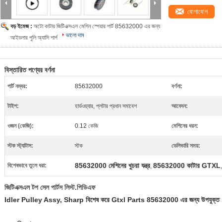
যোগাযোগ
বড় ইমেজ :
অটো কাটার জিটিএক্সএল মেশিন স্পেয়ার পার্ট 85632000 এর জন্য
ভালো দাম
আইডলার পুলি অ্যাসি শার্প
বিস্তারিত পণ্যের বর্ণনা
পার্ট নম্বর:
85632000
বর্ণনা:
টাইপ:
হার্ডওয়্যার, প্লটার প্রধান সমাবেশ
আবেদন:
ওজন (কেজি):
0.12 কেজি
মেশিনের ধরন:
স্টক স্ট্যাটাস:
স্টক
ডেলিভারি সময়:
85632000 মেশিনের খুচরা যন্ত্র
85632000 কাটার GTXL
বিশেষভাবে তুলে ধরা:
,
জিটিএক্সএল টপ সেল পার্টস লিস্ট.পিডিএফ
Idler Pulley Assy, Sharp বিশেষ করে Gtxl Parts 85632000 এর জন্য উপযুক্ত