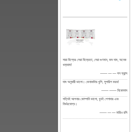
সারা বিশ্বের সেরা বিক্রেতা, সেরা গুণমান, কম দাম, অনেক
ধন্যবাদ!
—— — — পল ফ্রান্স
দাম অনুযায়ী ভালো। কেনাকাটায় খুশি, সুপারিশ করব!
—— —— নিকোলাস
সত্যিই আপনার কোম্পানি ভালো, খুবই পেশাদার এবং
নির্ভরযোগ্য।
—— — — মারিও রসি