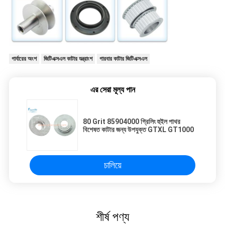
গার্বারের অংশ
জিটিএক্সএল কাটার যন্ত্রাংশ
গারবার কাটার জিটিএক্সএল
এর সেরা মূল্য পান
80 Grit 85904000 গ্রিলিং হুইল পাথর
বিশেষত কাটার জন্য উপযুক্ত GTXL GT1000
চালিয়ে
শীর্ষ পণ্য