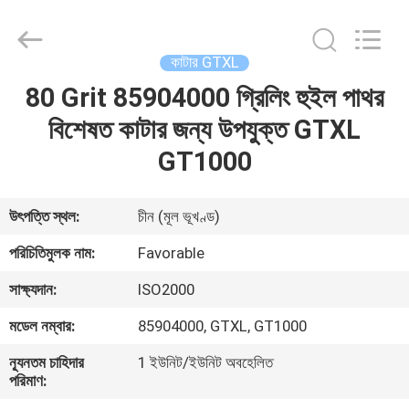
FAVORABLE
AUTOMATION
EQUIPMENT
CO.,LTD.
All
কাটার GTXL
Rights
Reserved.
80 Grit 85904000 গ্রিলিং হুইল পাথর
বাড়ি
বিশেষত কাটার জন্য উপযুক্ত GTXL
পণ্য
GT1000
আমাদের
উৎপত্তি স্থল:
চীন (মূল ভূখণ্ড)
সম্পর্কে
পরিচিতিমুলক নাম:
Favorable
সাক্ষ্যদান:
ISO2000
কারখানা
মডেল নম্বার:
85904000, GTXL, GT1000
ভ্রমণ
ন্যূনতম চাহিদার
1 ইউনিট/ইউনিট অবহেলিত
পরিমাণ:
মান