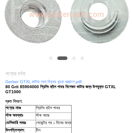
PRIVACY
POLICY
পণ্যের বর্ণনা
Gerber GTXL কাটার গরম বিক্রয় খুচরা যন্ত্রাংশ.pdf
80 Grit 85904000 গ্রিলিং হুইল পাথর বিশেষত কাটার জন্য উপযুক্ত GTXL
GT1000
দ্রুত বিবরণ
:
পণ্যের নামঃ
গ্রিলিং হুইল পাথর
স্টক অবস্থাঃ
স্টক আছে
ডেলিভারি সময়ঃ
পেমেন্টের পর ১ দিনের মধ্যে
উৎপত্তিস্থল:
চীন