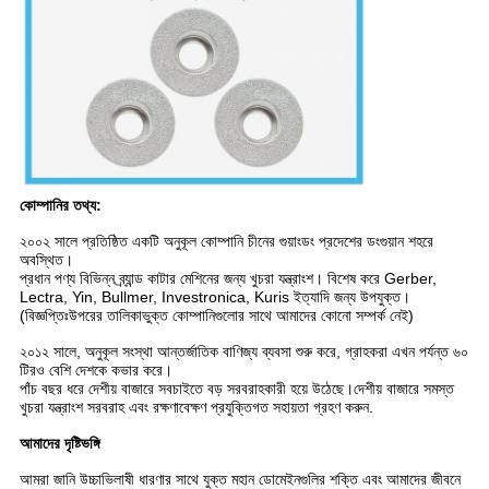
কোম্পানির তথ্য:
২০০২ সালে প্রতিষ্ঠিত একটি অনুকূল কোম্পানি চীনের গুয়াংডং প্রদেশের ডংগুয়ান শহরে
অবস্থিত।
প্রধান পণ্য বিভিন্ন ব্র্যান্ড কাটার মেশিনের জন্য খুচরা যন্ত্রাংশ। বিশেষ করে Gerber,
Lectra, Yin, Bullmer, Investronica, Kuris ইত্যাদি জন্য উপযুক্ত।
(বিজ্ঞপ্তিঃউপরের তালিকাভুক্ত কোম্পানিগুলোর সাথে আমাদের কোনো সম্পর্ক নেই)
২০১২ সালে, অনুকূল সংস্থা আন্তর্জাতিক বাণিজ্য ব্যবসা শুরু করে, গ্রাহকরা এখন পর্যন্ত ৬০
টিরও বেশি দেশকে কভার করে।
পাঁচ বছর ধরে দেশীয় বাজারে সবচাইতে বড় সরবরাহকারী হয়ে উঠেছে।দেশীয় বাজারে সমস্ত
খুচরা যন্ত্রাংশ সরবরাহ এবং রক্ষণাবেক্ষণ প্রযুক্তিগত সহায়তা গ্রহণ করুন.
আমাদের দৃষ্টিভঙ্গি
আমরা জানি উচ্চাভিলাষী ধারণার সাথে যুক্ত মহান ডোমেইনগুলির শক্তি এবং আমাদের জীবনে