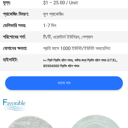
মূল্য:
$1 – 25.00 / Unit
নিয়ন্ত্রণ
প্যাকেজিং বিবরণ:
মূল প্যাকেজিং
যোগাযোগ
ডেলিভারি সময়:
1-7 দিন
করুন
পরিশোধের শর্ত:
টি/টি, ওয়েস্টার্ন ইউনিয়ন, পেপ্যাল
যোগানের ক্ষমতা:
প্রতি মাসে 1000 ইউনিট/ইউনিট অবহেলিত
খবর
হাইলাইট:
,
,
৮০ গ্রিট গ্রিলিং হুইল পাথর
কাটার জন্য গ্রিলিং হুইল পাথর GTXL
85904000 গ্রিলিং হুইল পাথর
উদ্ধৃতির
জন্য
ভালো দাম
আবেদন
সাইট
ম্যাপ