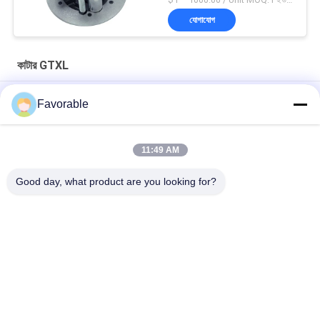
যোগাযোগ
কাটার GTXL
ক্ল্যাম্প ড্রিল স্প্লিট হাব কাটার জন্য সংশোধিত GTXL টেক্সটাইল মেশিন 86545000
Favorable
আসল অটো কাটার GTXL 586500067 কিট বেল্ট স্প্রিং সহ (রিপাবলিক ব্লোয়ার্স)
11:49 AM
238500035 অটো কাটার জিটিএক্সএল মেশিন ব্রাশ এনপ্রোটেক এইচ # এল 00286-1
ডি -31 (ভি 5 এমটিআর)
Good day, what product are you looking for?
সব
কাটার অংশ
কাটার জিটি 7250
কাটার GTXL
কাটার Xlc7000