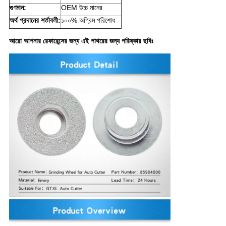
গুণমান:
OEM উচ্চ মানের
অর্থ প্রদানের শর্তাবলী:
১০০% অগ্রিম পরিশোধ
আরো আপনার রেফারেন্সের জন্য এই পাথরের জন্য পরিষ্কার ছবিঃ