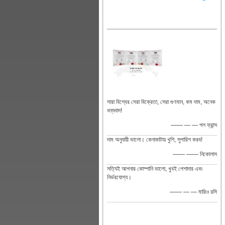
সারা বিশ্বের সেরা বিক্রেতা, সেরা গুণমান, কম দাম, অনেক
ধন্যবাদ!
—— — — পল ফ্রান্স
দাম অনুযায়ী ভালো। কেনাকাটায় খুশি, সুপারিশ করব!
—— —— নিকোলাস
সত্যিই আপনার কোম্পানি ভালো, খুবই পেশাদার এবং
নির্ভরযোগ্য।
—— — — মারিও রসি