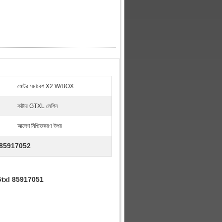
মোটর সমাবেশ X2 W/BOX
কাটার GTXL মেশিন
আদেশ নিশ্চিতকরণ উপর
l 85917052
l8 Gtxl 85917051