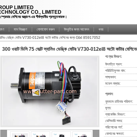
OUP LIMITED
CHNOLOGY CO., LIMITED
্রেডার মেশিনের যন্ত্রাংশ-এর শীর্ষস্থানীয় প্রস্তুতকারক।
্রমণ
মান নিয়ন্ত্রণ
যোগাযোগ করুন
উদ্ধৃতির জন্য আবেদন
খবর
 স্যানিও ডেঙ্কি মোটর V730-012el8 অটো কাটার মেশিনের জন্য Gtxl 85917052
300 ওয়াট ডিসি 75 ভোল্ট স্যানিও ডেঙ্কি মোটর V730-012el8 অটো কাটার মেশ
পণ্যের বিবরণ:
উৎপত্তি স্থল:
পরিচিতিমুলক নাম:
সাক্ষ্যদান:
মডেল নম্বার:
প্রদান:
ন্যূনতম চাহিদার পরিমাণ:
মূল্য:
প্যাকেজিং বিবরণ:
ডেলিভারি সময়:
পরিশোধের শর্ত:
যোগানের ক্ষমতা: