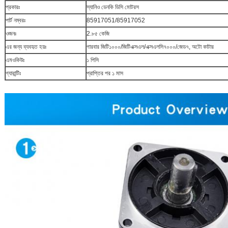
প্রকারঃ
স্যানিও ডেনকি ডিসি মোটরস
পার্ট নম্বরঃ
85917051/85917052
ওজনঃ
2.৮৫ কেজি
এর জন্য ব্যবহৃত হয়ঃ
গারবার জিটি১০০০/জিটিএক্সএল/এক্সএলসি৭০০০/জেড৭, অটো কাটার
এমওকিউঃ
১ পিসি
গ্যারান্টিঃ
প্রাপ্তির পর ১ মাস