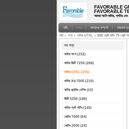
FAVORABLE GR
FAVORABLE TE
আমরা অটো কাটার, প্লটার এবং স্প
বাড়ি
পণ্য
আমাদের সম্পর্কে
কারখানা ভ
বাড়ি
পণ্য
কাটার GTXL
300 ওয়াট ডিসি 75 ভোল্ট
সব পণ্য
কাটার অংশ
(152)
কাটার জিটি 7250
(268)
কাটার GTXL
(155)
কাটার Xlc7000
(210)
কাটার প্ল্যাটার মেশিন
(10)
জিটি 5250
(188)
কাটার প্লট পার্টস
(145)
ভেক্টর 7000
(84)
ভেক্টর 2500
(24)