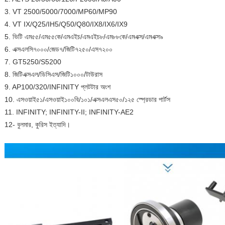
3. VT 2500/5000/7000/MP60/MP90
4. VT IX/Q25/IH5/Q50/Q80/IX8/IX6/IX9
5. ভিটি এম৫৫/এম৫৫কে/এমএইচ/এমএইচ৮/এম৮৮কে/এমএক্স/এমএক্স৯
6. এক্সএলসি৭০০০/জেড৭/জিটি৭২৫০/এস৭২০০
7. GT5250/S5200
8. জিটিএক্সএল/ডিসিএস/জিটি১০০০/টাউরাস
9. AP100/320/INFINITY প্লটটার অংশ
10. এসওয়াই৫১/এসওয়াই১০০বি/১০১/এক্সএলএস৫০/১২৫ স্প্রেডার পার্টস
11. INFINITY; INFINITY-II; INFINITY-AE2
12- বুলমার, কুরিস ইত্যাদি।