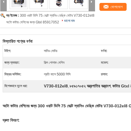
যোগাযোগ
বড় ইমেজ :
300 ওয়াট ডিসি 75 ভোল্ট স্যানিও ডেঙ্কি মোটর V730-012el8
ভালো দাম
অটো কাটার মেশিনের জন্য Gtxl 85917052
বিস্তারিত পণ্যের বর্ণনা
টাইপ:
সানিও মোটর
বর্ণনা:
জন্য ব্যবহৃত:
শিল্প পোশাক মেশিন
মডেল:
বিক্রয় ভলিউম:
প্রতি মাসে 5000 পিসি
চালান:
V730-012el8
৮৫৯১৭০৫২ যন্ত্রপাতির যন্ত্রাংশ
কাটার Gtx
বিশেষভাবে তুলে ধরা:
,
,
অটো কাটার মেশিনের জন্য 300 ওয়াট ডিসি 75 ভোল্ট স্যানিও ডেঙ্কি মোটর V730-012e
দ্রুত বিবরণ: