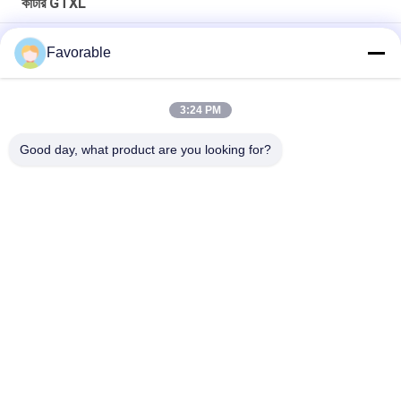
কাটার GTXL
ক্ল্যাম্প ড্রিল স্প্লিট হাব কাটার জন্য সংশোধিত GTXL টেক্সটাইল মেশিন 86545000
Favorable
আসল অটো কাটার GTXL 586500067 কিট বেল্ট স্প্রিং সহ (রিপাবলিক ব্লোয়ার্স)
3:24 PM
238500035 অটো কাটার জিটিএক্সএল মেশিন ব্রাশ এনপ্রোটেক এইচ # এল 00286-1
ডি -31 (ভি 5 এমটিআর)
Good day, what product are you looking for?
সব
কাটার অংশ
কাটার জিটি 7250
কাটার GTXL
কাটার Xlc7000
কাটার প্ল্যাটার মেশিন
জিটি 5250