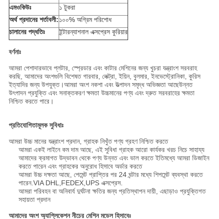
এমওকিউঃ
১ টুকরা
অর্থ প্রদানের শর্তাবলী:
১০০% অগ্রিম পরিশোধ
চালানের পদ্ধতিঃ
ইন্টারন্যাশনাল এক্সপ্রেস কুরিয়ার
বর্ণনাঃ
আমরা পেশাদারভাবে প্লটার, স্প্রেডার এবং কাটার মেশিনের জন্য খুচরা যন্ত্রাংশ সরবরাহ
করছি, আমাদের অংশগুলি বিশেষত গারবার, লেক্ট্রা, ইয়িন, বুলমার, ইনভেস্ট্রোনিকা, কুরিস
ইত্যাদির জন্য উপযুক্ত।আমরা অংশ নকশা এবং উত্পাদন সমৃদ্ধ অভিজ্ঞতা আছেউন্নত
উৎপাদন প্রযুক্তি এবং সনাক্তকরণ ক্ষমতা উচ্চমানের পণ্য এবং দ্রুত সরবরাহের ক্ষমতা
নিশ্চিত করতে পারে।
প্রতিযোগিতামূলক সুবিধাঃ
আমরা উচ্চ মানের যন্ত্রাংশ প্রদান, গ্রাহক নিখুঁত পণ্য গ্রহণ নিশ্চিত করতে
আমরা একই লাইনে কম দাম আছে, এই সুবিধা গ্রাহক আরো কার্যকর খরচ নিচে সাহায্য
আমাদের ক্রমাগত উদ্ভাবন থেকে পণ্য উন্নত এবং ভাল করতে ইতিমধ্যে আমরা ডিজাইন
করতে পারেন এবং গ্রাহকের অনুরোধ হিসাবে অর্ডার করতে
আমরা উচ্চ দক্ষতা আছে, পেমেন্ট প্রাপ্তির পর 24 ঘন্টার মধ্যে শিপমেন্ট ব্যবস্থা করতে
পারেন.VIA DHL,FEDEX,UPS এক্সপ্রেস.
আমরা পরিবহন বা অনিবার্য দুর্ঘটনা ক্ষতির জন্য প্রতিস্থাপন দায়ী, এছাড়াও প্রযুক্তিগত
সহায়তা প্রদান
আমাদের অংশ অ্যাপ্লিকেশন নীচের মেশিন মডেল হিসাবেঃ