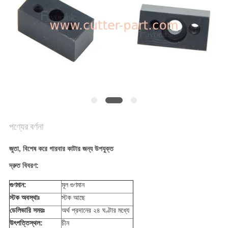
PRIVACY
POLICY
পণ্যের বর্ণনা
জুতা, বিশেষ করে গারবার কাটার জন্য উপযুক্ত
দ্রুত বিবরণ:
গুণমান:
মূল গুণমান
স্টক অবস্থাঃ
স্টক আছে
ডেলিভারি সময়ঃ
অর্থ প্রদানের ২৪ ঘণ্টার মধ্যে
উৎপত্তিস্থল:
চীন