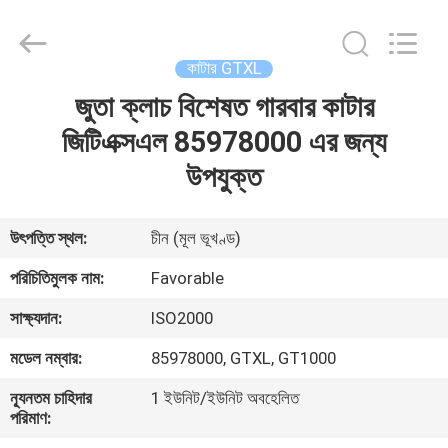
FAVORABLE
AUTOMATION
EQUIPMENT
CO.,LTD.
All
কাটার GTXL
Rights
Reserved.
জুতা ক্লাচ বিশেষত গারবার কাটার
বাড়ি
জিটিএক্সএল 85978000 এর জন্য
পণ্য
উপযুক্ত
আমাদের
উৎপত্তি স্থল:
চীন (মূল ভূখণ্ড)
সম্পর্কে
পরিচিতিমুলক নাম:
Favorable
সাক্ষ্যদান:
ISO2000
কারখানা
মডেল নম্বার:
85978000, GTXL, GT1000
ভ্রমণ
ন্যূনতম চাহিদার
1 ইউনিট/ইউনিট অবহেলিত
পরিমাণ:
মান