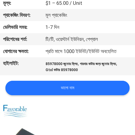
মূল্য:
$1 – 65.00 / Unit
নিয়ন্ত্রণ
প্যাকেজিং বিবরণ:
মূল প্যাকেজিং
যোগাযোগ
ডেলিভারি সময়:
1-7 দিন
করুন
পরিশোধের শর্ত:
টি/টি, ওয়েস্টার্ন ইউনিয়ন, পেপ্যাল
যোগানের ক্ষমতা:
প্রতি মাসে 1000 ইউনিট/ইউনিট অবহেলিত
খবর
হাইলাইট:
,
,
85978000 জুতোর ক্লিচ
গারবার কাটার জন্য জুতোর ক্লিচ
Gtxl কাটার 85978000
উদ্ধৃতির
জন্য
ভালো দাম
আবেদন
সাইট
ম্যাপ