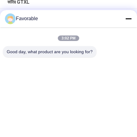
কাটার GTXL
ক্ল্যাম্প ড্রিল স্প্লিট হাব কাটার জন্য সংশোধিত GTXL টেক্সটাইল মেশিন 86545000
Favorable
আসল অটো কাটার GTXL 586500067 কিট বেল্ট স্প্রিং সহ (রিপাবলিক ব্লোয়ার্স)
3:02 PM
238500035 অটো কাটার জিটিএক্সএল মেশিন ব্রাশ এনপ্রোটেক এইচ # এল 00286-1
ডি -31 (ভি 5 এমটিআর)
Good day, what product are you looking for?
সব
কাটার অংশ
কাটার জিটি 7250
কাটার GTXL
কাটার Xlc7000
কাটার প্ল্যাটার মেশিন
জিটি 5250