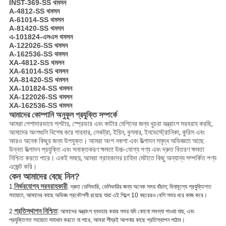
INST-369-SS থমসন
A-4812-SS থমসন
A-61014-SS থমসন
A-81420-SS থমসন
এ-101824-এসএস থমসন
A-122026-SS থমসন
A-162536-SS থমসন
XA-4812-SS থমসন
XA-61014-SS থমসন
XA-81420-SS থমসন
XA-101824-SS থমসন
XA-122026-SS থমসন
XA-162536-SS থমসন
আমাদের কোম্পানি অনুকূল প্রযুক্তি সম্পর্কে
আমরা পেশাদারভাবে প্লটার, স্প্রেডার এবং কাটার মেশিনের জন্য খুচরা যন্ত্রাংশ সরবরাহ করছি,
আমাদের অংশগুলি বিশেষ করে গারবার, লেকট্রা, ইয়িন, বুলমার, ইনভেস্ট্রোনিকা, কুরিস এবং
আরও অনেক কিছুর জন্য উপযুক্ত। আমরা অংশ নকশা এবং উত্পাদন সমৃদ্ধ অভিজ্ঞতা আছে.
উন্নত উত্পাদন প্রযুক্তি এবং সনাক্তকরণ ক্ষমতা উচ্চ-যোগ্য পণ্য এবং দ্রুত বিতরণ ক্ষমতা
নিশ্চিত করতে পারে। একই সময়ে, আমরা গ্রাহকদের চাহিদা মেটাতে কিছু অন্যান্য সম্পর্কিত পণ্য
এজেন্ট করি।
কেন আমাদের বেছে নিন?
নির্ভরযোগ্য সরবরাহকারী
1.
. দ্রুত ডেলিভারি, ডেলিভারির জন্য অনেক সময় বাঁচান; বিনামূল্যে প্রযুক্তিগত
সহায়তা, আমাদের কাছে অভিজ্ঞ প্রকৌশলী রয়েছে যারা এই শিল্পে 10 বছরেরও বেশি সময় ধরে কাজ করে।
প্রতিস্থাপন নিশ্চিত
2.
: আমাদের যন্ত্রাংশ ব্যবহার করার সময় যদি কোনো সমস্যা পাওয়া যায়, এবং
প্রযুক্তিগত সহায়তা সমাধান করতে না পারে, আমরা শীঘ্রই আপনার কাছে প্রতিস্থাপন পাঠাব।