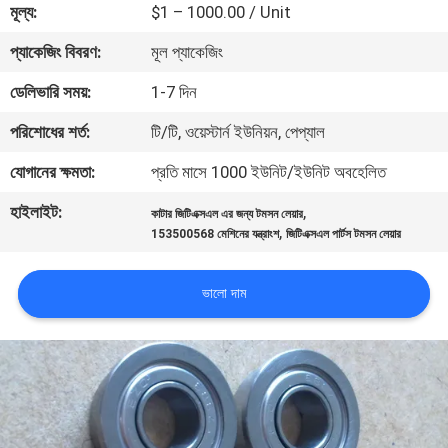
মূল্য:
$1 – 1000.00 / Unit
নিয়ন্ত্রণ
প্যাকেজিং বিবরণ:
মূল প্যাকেজিং
যোগাযোগ
ডেলিভারি সময়:
1-7 দিন
করুন
পরিশোধের শর্ত:
টি/টি, ওয়েস্টার্ন ইউনিয়ন, পেপ্যাল
যোগানের ক্ষমতা:
প্রতি মাসে 1000 ইউনিট/ইউনিট অবহেলিত
খবর
হাইলাইট:
,
কাটার জিটিএক্সএল এর জন্য টমসন লেয়ার
,
153500568 মেশিনের যন্ত্রাংশ
জিটিএক্সএল পার্টস টমসন লেয়ার
উদ্ধৃতির
জন্য
ভালো দাম
আবেদন
সাইট
ম্যাপ