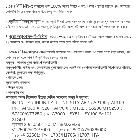
কোয়ালিটি নিশ্চিত
3.
: আমাদের পণ্য 100% আসল হিসাবে একই, এছাড়াও আমরা গ্রাহক এবং আমাদের
কোম্পানি উভয়ের জন্য খরচ কমাতে কিছু অংশ বিকাশ করব
প্রতিযোগিতামূলক মূল্য
4.
: আমরা প্রতিটি গ্রাহকের সাথে ব্যবসা করার সুযোগকে মূল্যবান বলে মনে করি,
তাই আমরা শুরুতেই আমাদের সেরা মূল্য উদ্ধৃত করি, আশা করি আপনাকে আরও অর্থ পেতে সাহায্য করবে
খুচরা যন্ত্রাংশ সম্পূর্ণ পরিসীমা
5.
: কাটার, স্প্রেডার এবং প্লটারের বেশিরভাগ অংশ আমাদের গুদামে রয়েছে,
শুধু আমাদের অংশ নম্বর বলুন, আমরা আপনার জন্য মূল্য পরীক্ষা করতে পারি
চমৎকার বিক্রয়োত্তর সেবা
6.
: আপনি আমাদের সাথে যোগাযোগ করার 24 ঘন্টার মধ্যে মূল্য পাবেন, এবং
কোন সমস্যা হলে আপনি শীঘ্রই উত্তর পেতে পারেন
অনুকূল - আপনার খুচরা যন্ত্রাংশ সরবরাহকারী
অনুকূল
প্লটার, কাটার এবং স্প্রেডারের খুচরা যন্ত্রাংশের একটি বড়, পেশাদার সরবরাহকারী, বিশেষ করে গারবার,
লেকট্রা, বুলমারের জন্য উপযুক্ত:
· গ্রাহক সেবা
দ্রুত অর্ডার পরিবর্তন
· উন্নত মানের
· আকর্ষণীয় দাম
আমাদের অংশ বিশেষত নীচের মেশিন মডেলের জন্য উপযুক্ত:
INFINITY；INFINITY-II；INFINITY-AE2；AP100；AP100-
PR；AP300,AP320；AP70 0；GTXL；S5200/GT5250；
S7200/GT7250；XLC7000；SY51；SY100;SY101；
XLS50……
অ্যালিস 20/30/60/120, MH8/MX/MX9,
VT2500/5000/7000……;প্রোকাট 800X/750X/500X,
টারবোকট S2501;HY-H1703/H1705/H1707, HY-