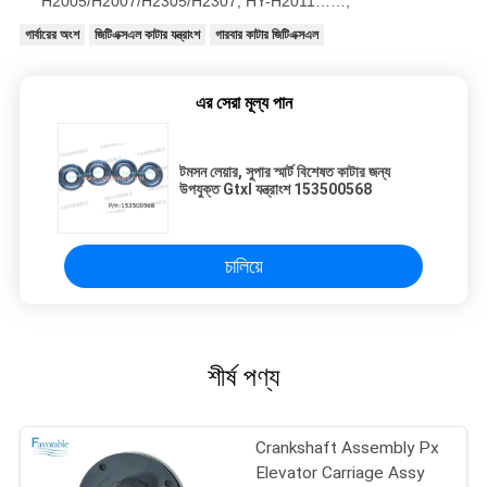
H2005/H2007/H2305/H2307, HY-H2011……;
গার্বারের অংশ
জিটিএক্সএল কাটার যন্ত্রাংশ
গারবার কাটার জিটিএক্সএল
এর সেরা মূল্য পান
টমসন লেয়ার, সুপার স্মার্ট বিশেষত কাটার জন্য
উপযুক্ত Gtxl যন্ত্রাংশ 153500568
চালিয়ে
শীর্ষ পণ্য
Crankshaft Assembly Px
Elevator Carriage Assy