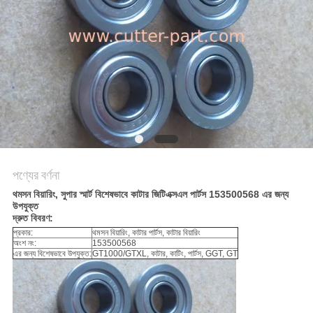
PRIVACY
POLICY
পণ্যের বর্ণনা
থমসন বিয়ারিং, সুপার স্মার্ট বিশেষভাবে কাটার জিটিএক্সএল পার্টস 153500568 এর জন্য
উপযুক্ত
দ্রুত বিবরণ:
প্রকার:
থমসন বিয়ারিং, কাটার পার্টস, কাটার বিয়ারিং
অংশ নং:
153500568
এর জন্য বিশেষভাবে উপযুক্ত:
GT1000/GTXL, কাটার, কাটিং, পার্টস, GGT, GT