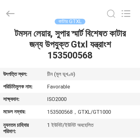
FAVORABLE
AUTOMATION
EQUIPMENT
CO.,LTD.
All
কাটার GTXL
Rights
Reserved.
টমসন লেয়ার, সুপার স্মার্ট বিশেষত কাটার
বাড়ি
জন্য উপযুক্ত Gtxl যন্ত্রাংশ
পণ্য
153500568
আমাদের
উৎপত্তি স্থল:
চীন (মূল ভূখণ্ড)
সম্পর্কে
পরিচিতিমুলক নাম:
Favorable
সাক্ষ্যদান:
ISO2000
কারখানা
মডেল নম্বার:
153500568，GTXL/GT1000
ভ্রমণ
ন্যূনতম চাহিদার
1 ইউনিট/ইউনিট অবহেলিত
পরিমাণ:
মান