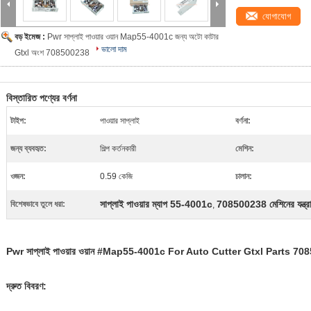
যোগাযোগ
বড় ইমেজ :
Pwr সাপ্লাই পাওয়ার ওয়ান Map55-4001c জন্য অটো কাটার
ভালো দাম
Gtxl অংশ 708500238
বিস্তারিত পণ্যের বর্ণনা
টাইপ:
পাওয়ার সাপ্লাই
বর্ণনা:
জন্য ব্যবহৃত:
শিল্প কর্তনকারী
মেশিন:
ওজন:
0.59 কেজি
চালান:
সাপ্লাই পাওয়ার ম্যাপ 55-4001c
708500238 মেশিনের যন্ত্র
বিশেষভাবে তুলে ধরা:
,
Pwr সাপ্লাই পাওয়ার ওয়ান #Map55-4001c For Auto Cutter Gtxl Parts 7
দ্রুত বিবরণ: