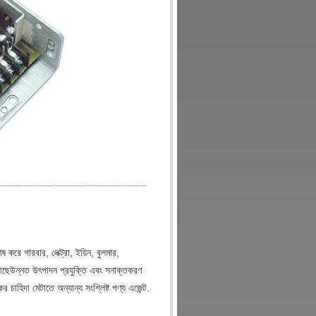
করে গারবার, লেক্ট্রা, ইয়িন, বুলমার,
 আছেউন্নত উৎপাদন প্রযুক্তি এবং সনাক্তকরণ
চাহিদা মেটাতে অন্যান্য সংশ্লিষ্ট পণ্য এজেন্ট.