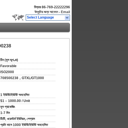
বিক্রয়
86-769-22222296
উদ্ধৃতির জন্য আবেদন
-
Email
Select Language
500238
চীন (মূল ভূখণ্ড)
Favorable
ISO2000
708500238，GTXL/GT1000
1 ইউনিট/ইউনিট অবহেলিত
$1 – 1000.00 / Unit
মূল প্যাকেজিং
1-7 দিন
টি/টি, ওয়েস্টার্ন ইউনিয়ন, পেপ্যাল
প্রতি মাসে 1000 ইউনিট/ইউনিট অবহেলিত