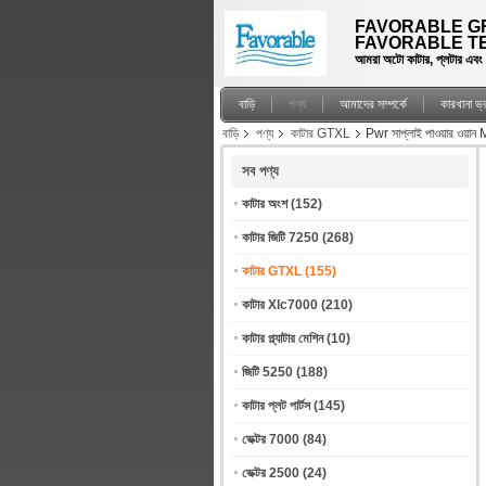
FAVORABLE GR
FAVORABLE TE
আমরা অটো কাটার, প্লটার এবং স্প
বাড়ি
পণ্য
আমাদের সম্পর্কে
কারখানা ভ
বাড়ি
পণ্য
কাটার GTXL
Pwr সাপ্লাই পাওয়ার ওয
সব পণ্য
কাটার অংশ
(152)
কাটার জিটি 7250
(268)
কাটার GTXL
(155)
কাটার Xlc7000
(210)
কাটার প্ল্যাটার মেশিন
(10)
জিটি 5250
(188)
কাটার প্লট পার্টস
(145)
ভেক্টর 7000
(84)
ভেক্টর 2500
(24)