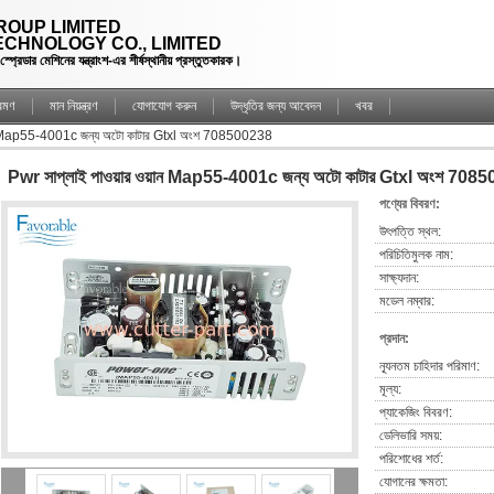
OUP LIMITED
CHNOLOGY CO., LIMITED
্রেডার মেশিনের যন্ত্রাংশ-এর শীর্ষস্থানীয় প্রস্তুতকারক।
্রমণ
মান নিয়ন্ত্রণ
যোগাযোগ করুন
উদ্ধৃতির জন্য আবেদন
খবর
়ান Map55-4001c জন্য অটো কাটার Gtxl অংশ 708500238
Pwr সাপ্লাই পাওয়ার ওয়ান Map55-4001c জন্য অটো কাটার Gtxl অংশ 708
পণ্যের বিবরণ:
উৎপত্তি স্থল:
পরিচিতিমুলক নাম:
সাক্ষ্যদান:
মডেল নম্বার:
প্রদান:
ন্যূনতম চাহিদার পরিমাণ:
মূল্য:
প্যাকেজিং বিবরণ:
ডেলিভারি সময়:
পরিশোধের শর্ত:
যোগানের ক্ষমতা: