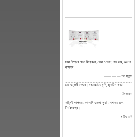
সারা বিশ্বের সেরা বিক্রেতা, সেরা গুণমান, কম দাম, অনেক
ধন্যবাদ!
—— — — পল ফ্রান্স
দাম অনুযায়ী ভালো। কেনাকাটায় খুশি, সুপারিশ করব!
—— —— নিকোলাস
সত্যিই আপনার কোম্পানি ভালো, খুবই পেশাদার এবং
নির্ভরযোগ্য।
—— — — মারিও রসি