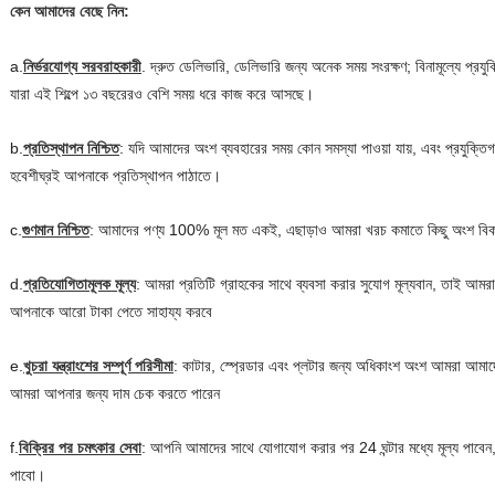
কেন আমাদের বেছে নিন:
a.
নির্ভরযোগ্য সরবরাহকারী
. দ্রুত ডেলিভারি, ডেলিভারি জন্য অনেক সময় সংরক্ষণ; বিনামূল্যে প্র
যারা এই শিল্পে ১৩ বছরেরও বেশি সময় ধরে কাজ করে আসছে।
b.
প্রতিস্থাপন নিশ্চিত
: যদি আমাদের অংশ ব্যবহারের সময় কোন সমস্যা পাওয়া যায়, এবং প্রযুক্ত
হবে
শীঘ্রই আপনাকে প্রতিস্থাপন পাঠাতে।
c.
গুণমান নিশ্চিত
: আমাদের পণ্য 100% মূল মত একই, এছাড়াও আমরা খরচ কমাতে কিছু অংশ বিক
d.
প্রতিযোগিতামূলক মূল্য
: আমরা প্রতিটি গ্রাহকের সাথে ব্যবসা করার সুযোগ মূল্যবান, তাই আমরা 
আপনাকে আরো টাকা পেতে সাহায্য করবে
e.
খুচরা যন্ত্রাংশের সম্পূর্ণ পরিসীমা
: কাটার, স্প্রেডার এবং প্লটার জন্য অধিকাংশ অংশ আমরা আমাদে
আমরা আপনার জন্য দাম চেক করতে পারেন
f.
বিক্রির পর চমৎকার সেবা
: আপনি আমাদের সাথে যোগাযোগ করার পর 24 ঘন্টার মধ্যে মূল্য পাবে
পাবো।