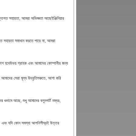
যুক্তিগত সহায়তা, আমরা অভিজ্ঞতা আছে
ইঞ্জিনিয়ার
িগত সহায়তা সমাধান করতে পারে না, আমরা
াশ হবে
উভয় গ্রাহক এবং আমাদের কোম্পানীর জন্য
আমাদের সেরা মূল্য উদ্ধৃতি
শুরুতে, আশা করি
র গুদামে আছে, শুধু আমাদের বলুন
পার্ট নম্বর,
ন, এবং যদি কোন সমস্যা আপনি
শীঘ্রই উত্তর