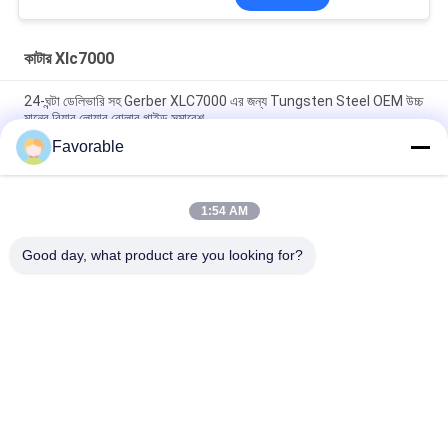
কাটার Xlc7000
24-ঘন্টা ডেলিভারি সহ Gerber XLC7000 এর জন্য Tungsten Steel OEM উচ্চ
মানের রিয়ার লোয়ার রোলার গাইড সমাবেশ
Favorable
80 গারবার কাটার এক্সএলসি 7000 জেড 7 এর জন্য গ্রিট গ্রিলিং হুইল সমাবেশ OEM
উচ্চ মানের শেফিং স্টোন
1:54 AM
2 মিমি আকার স্বয়ংক্রিয় কাটার জন্য উচ্চ স্থিতিশীলতা ISO2000 স্ট্যান্ডার্ড ড্রিল বিট
XLC7000
Good day, what product are you looking for?
সব
কাটার অংশ
কাটার জিটি 7250
কাটার GTXL
কাটার Xlc7000