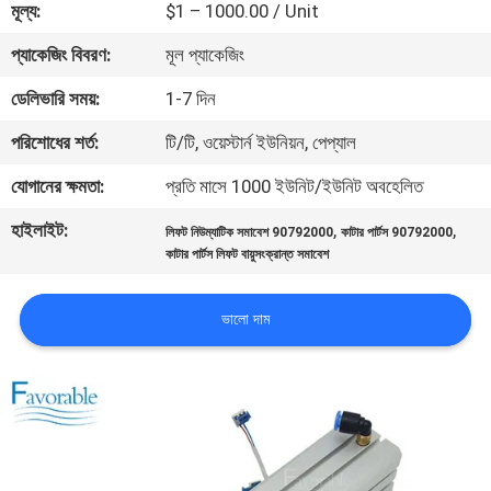
মূল্য:
$1 – 1000.00 / Unit
নিয়ন্ত্রণ
প্যাকেজিং বিবরণ:
মূল প্যাকেজিং
যোগাযোগ
ডেলিভারি সময়:
1-7 দিন
করুন
পরিশোধের শর্ত:
টি/টি, ওয়েস্টার্ন ইউনিয়ন, পেপ্যাল
যোগানের ক্ষমতা:
প্রতি মাসে 1000 ইউনিট/ইউনিট অবহেলিত
খবর
হাইলাইট:
,
,
লিফট নিউম্যাটিক সমাবেশ 90792000
কাটার পার্টস 90792000
কাটার পার্টস লিফট বায়ুসংক্রান্ত সমাবেশ
উদ্ধৃতির
জন্য
ভালো দাম
আবেদন
সাইট
ম্যাপ