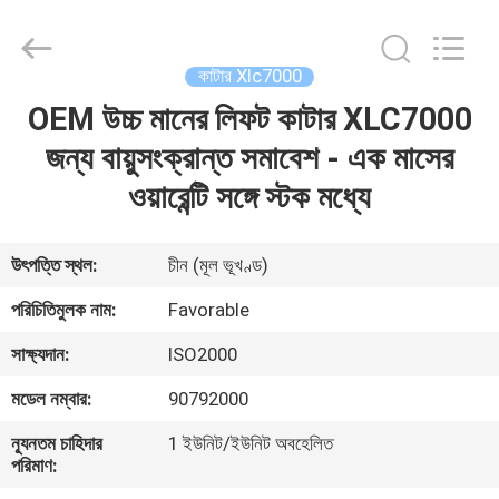
FAVORABLE
AUTOMATION
EQUIPMENT
CO.,LTD.
All
কাটার Xlc7000
Rights
Reserved.
OEM উচ্চ মানের লিফট কাটার XLC7000
বাড়ি
জন্য বায়ুসংক্রান্ত সমাবেশ - এক মাসের
পণ্য
ওয়ারেন্টি সঙ্গে স্টক মধ্যে
আমাদের
উৎপত্তি স্থল:
চীন (মূল ভূখণ্ড)
সম্পর্কে
পরিচিতিমুলক নাম:
Favorable
সাক্ষ্যদান:
ISO2000
কারখানা
মডেল নম্বার:
90792000
ভ্রমণ
ন্যূনতম চাহিদার
1 ইউনিট/ইউনিট অবহেলিত
পরিমাণ:
মান