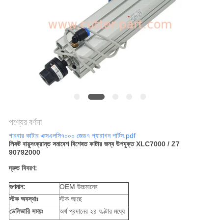
PRIVACY
POLICY
পণ্যের বর্ণনা
গারবার কাটার এক্সএলসি৭০০০ জেড৭ প্যারাগন পার্টস.pdf
লিফট বায়ুসংক্রান্ত সমাবেশ বিশেষত কাটার জন্য উপযুক্ত XLC7000 / Z7
90792000
দ্রুত বিবরণ:
গুণমান:
OEM উচ্চমানের
স্টক অবস্থাঃ
স্টক আছে
ডেলিভারি সময়ঃ
অর্থ প্রদানের ২৪ ঘণ্টার মধ্যে