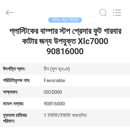
FAVORABLE
AUTOMATION
EQUIPMENT
CO.,LTD.
All
কাটার Xlc7000
Rights
Reserved.
প্লাস্টিকের বাম্পার স্টপ প্রেসার ফুট গারবার
বাড়ি
কাটার জন্য উপযুক্ত Xlc7000
পণ্য
90816000
আমাদের
উৎপত্তি স্থল:
চীন (মূল ভূখণ্ড)
সম্পর্কে
পরিচিতিমুলক নাম:
Favorable
সাক্ষ্যদান:
ISO2000
কারখানা
মডেল নম্বার:
90816000
ভ্রমণ
ন্যূনতম চাহিদার
1 ইউনিট/ইউনিট অবহেলিত
পরিমাণ:
মান