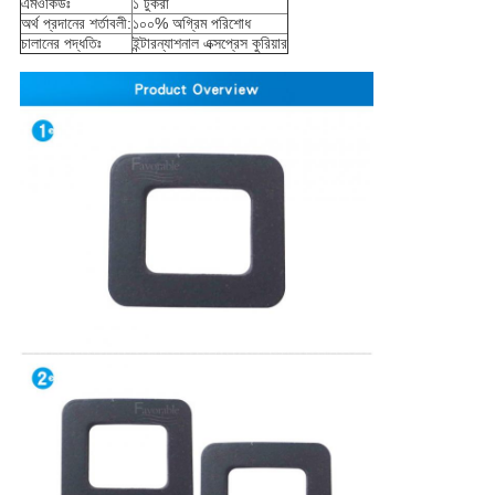
এমওকিউঃ
১ টুকরা
অর্থ প্রদানের শর্তাবলী:
১০০% অগ্রিম পরিশোধ
চালানের পদ্ধতিঃ
ইন্টারন্যাশনাল এক্সপ্রেস কুরিয়ার