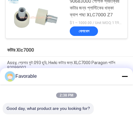
90683000 পোশাক স্বয়ংক্রিয়
কাটার জন্য প্লাস্টিকের ধাক্কা
ক্যাপ পাছা XLC7000 Z7
$1 – 1000.00 / Unit MOQ:1 ইউনিট/ইউনিট অবহেলিত
যোগাযোগ
কাটার Xlc7000
Assy, প্রেসার ফুট.093 ছুরি, Hwki কাটার জন্য XLC7000 Paragon পার্টস
92099002
Favorable
90565000 বেল্ট ক্ল্যাম্প ক্যাপ মোবাইল অটো কাটার XLC7000 / Z7 এর জন্য
উপযুক্ত
2:38 PM
অটো কাটার জন্য Wendon W40-3-104 রটার স্লিপিং যোগাযোগ করুন XCL7000
অংশ 346342204
Good day, what product are you looking for?
সব