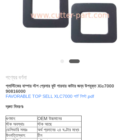
PRIVACY
POLICY
পণ্যের বর্ণনা
প্লাস্টিকের বাম্পার স্টপ প্রেসার ফুট গারবার কাটার জন্য উপযুক্ত Xlc7000
90816000
FAVORABLE TOP SELL XLC7000 পার্ট লিস্ট.pdf
দ্রুত বিবরণঃ
গুণমান:
OEM উচ্চমানের
স্টক অবস্থাঃ
স্টক আছে
ডেলিভারি সময়ঃ
অর্থ প্রদানের ২৪ ঘণ্টার মধ্যে
উৎপত্তিস্থল:
চীন