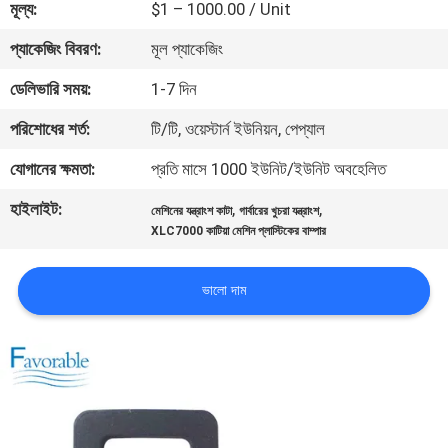
মূল্য:
$1 – 1000.00 / Unit
নিয়ন্ত্রণ
প্যাকেজিং বিবরণ:
মূল প্যাকেজিং
যোগাযোগ
ডেলিভারি সময়:
1-7 দিন
করুন
পরিশোধের শর্ত:
টি/টি, ওয়েস্টার্ন ইউনিয়ন, পেপ্যাল
যোগানের ক্ষমতা:
প্রতি মাসে 1000 ইউনিট/ইউনিট অবহেলিত
খবর
হাইলাইট:
,
,
মেশিনের যন্ত্রাংশ কাটা
গার্বারের খুচরা যন্ত্রাংশ
XLC7000 কাটিয়া মেশিন প্লাস্টিকের বাম্পার
উদ্ধৃতির
জন্য
ভালো দাম
আবেদন
সাইট
ম্যাপ