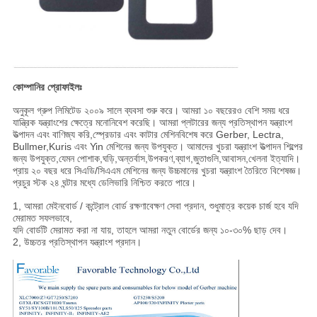
কোম্পানির প্রোফাইলঃ
অনুকূল গ্রুপ লিমিটেড ২০০৯ সালে ব্যবসা শুরু করে। আমরা ১০ বছরেরও বেশি সময় ধরে
যান্ত্রিক যন্ত্রাংশের ক্ষেত্রে মনোনিবেশ করেছি। আমরা প্লটারের জন্য প্রতিস্থাপন যন্ত্রাংশ
উত্পাদন এবং বাণিজ্য করি,স্প্রেডার এবং কাটার মেশিনবিশেষ করে Gerber, Lectra,
Bullmer,Kuris এবং Yin মেশিনের জন্য উপযুক্ত। আমাদের খুচরা যন্ত্রাংশ উত্পাদন শিল্পের
জন্য উপযুক্ত,যেমন পোশাক,ঘড়ি,অন্তর্বাস,উপকরণ,ব্যাগ,জুতাগুলি,আবাসন,খেলনা ইত্যাদি।
প্রায় ২০ বছর ধরে সিএডি/সিএএম মেশিনের জন্য উচ্চমানের খুচরা যন্ত্রাংশ তৈরিতে বিশেষজ্ঞ।
প্রচুর স্টক ২৪ ঘন্টার মধ্যে ডেলিভারি নিশ্চিত করতে পারে।
1, আমরা মেইনবোর্ড / কন্ট্রোল বোর্ড রক্ষণাবেক্ষণ সেবা প্রদান, শুধুমাত্র কয়েক চার্জ হবে যদি
মেরামত সফলভাবে,
যদি বোর্ডটি মেরামত করা না যায়, তাহলে আমরা নতুন বোর্ডের জন্য ১০-৩০% ছাড় দেব।
2, উচ্চতর প্রতিস্থাপন যন্ত্রাংশ প্রদান।