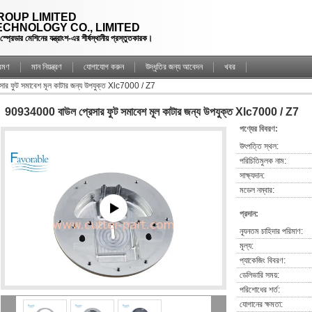
OUP LIMITED
CHNOLOGY CO., LIMITED
্রেডার মেশিনের যন্ত্রাংশ-এর শীর্ষস্থানীয় প্রস্তুতকারক।
্রমণ
মান নিয়ন্ত্রণ
যোগাযোগ করুন
উদ্ধৃতির জন্য আবেদন
খবর
র ফুট সমাবেশ মূল কাটার জন্য উপযুক্ত Xlc7000 / Z7
90934000 বাউল প্রেসার ফুট সমাবেশ মূল কাটার জন্য উপযুক্ত Xlc7000 / Z7
পণ্যের বিবরণ:
উৎপত্তি স্থল:
পরিচিতিমুলক নাম:
সাক্ষ্যদান:
মডেল নম্বার:
প্রদান:
ন্যূনতম চাহিদার পরিমাণ:
মূল্য:
প্যাকেজিং বিবরণ:
ডেলিভারি সময়:
পরিশোধের শর্ত:
যোগানের ক্ষমতা: