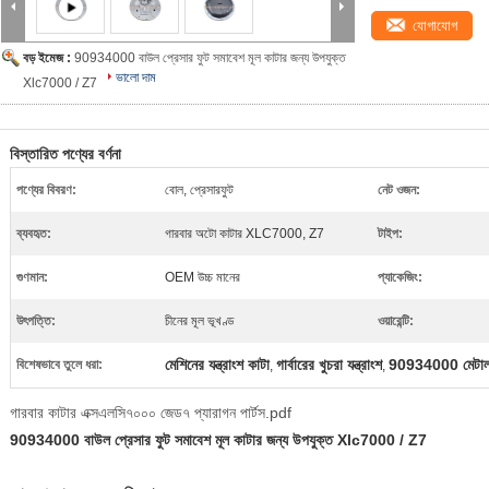
যোগাযোগ
বড় ইমেজ :
90934000 বাউল প্রেসার ফুট সমাবেশ মূল কাটার জন্য উপযুক্ত
ভালো দাম
Xlc7000 / Z7
বিস্তারিত পণ্যের বর্ণনা
পণ্যের বিবরণ:
বোল, প্রেসারফুট
নেট ওজন:
ব্যবহৃত:
গারবার অটো কাটার XLC7000, Z7
টাইপ:
গুণমান:
OEM উচ্চ মানের
প্যাকেজিং:
উৎপত্তি:
চীনের মূল ভূখণ্ড
ওয়ারেন্টি:
মেশিনের যন্ত্রাংশ কাটা
গার্বারের খুচরা যন্ত্রাংশ
90934000 মেটাল 
বিশেষভাবে তুলে ধরা:
,
,
গারবার কাটার এক্সএলসি৭০০০ জেড৭ প্যারাগন পার্টস.pdf
90934000 বাউল প্রেসার ফুট সমাবেশ মূল কাটার জন্য উপযুক্ত Xlc7000 / Z7