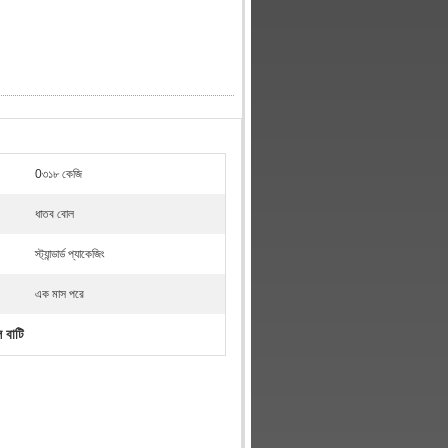
0৩১৮ কেজি
ধাতব বোল
স্ট্যান্ডার্ড প্যাকেজিং
এক মাস পরে
বাটি