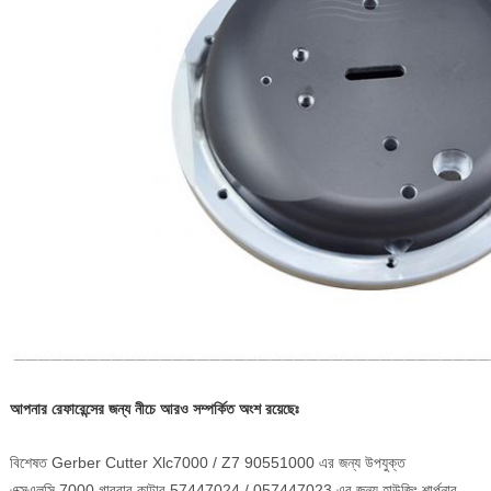
আপনার রেফারেন্সের জন্য নীচে আরও সম্পর্কিত অংশ রয়েছেঃ
বিশেষত Gerber Cutter Xlc7000 / Z7 90551000 এর জন্য উপযুক্ত
এক্সএলসি 7000 গারবার কাটার 57447024 / 057447023 এর জন্য হাউজিং শার্পনার