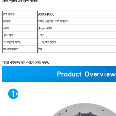
বোল প্রেসার এর দ্রুত বিবরণঃ
পার্ট নম্বরঃ
90934000
প্রকারঃ
বাউল প্রেসার পাট সমাবেশ
ওজনঃ
0৩১৮ কেজি
এমওকিউঃ
১ ইএ
শিপমেন্টের সময়ঃ
১০ ঘণ্টার মধ্যে
উৎপত্তিস্থল:
চীন
আরো পরিষ্কার ছবি এখানে শেয়ার করুন: