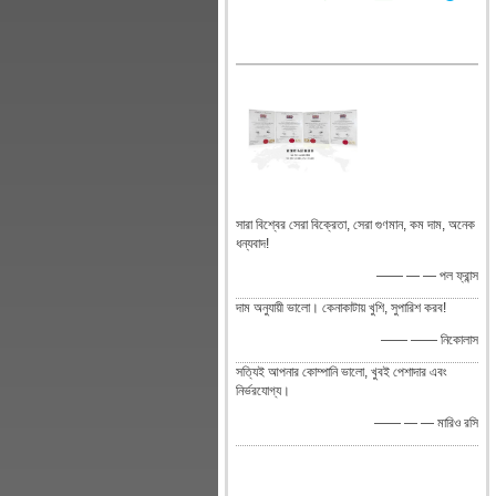
সারা বিশ্বের সেরা বিক্রেতা, সেরা গুণমান, কম দাম, অনেক
ধন্যবাদ!
—— — — পল ফ্রান্স
দাম অনুযায়ী ভালো। কেনাকাটায় খুশি, সুপারিশ করব!
—— —— নিকোলাস
সত্যিই আপনার কোম্পানি ভালো, খুবই পেশাদার এবং
নির্ভরযোগ্য।
—— — — মারিও রসি