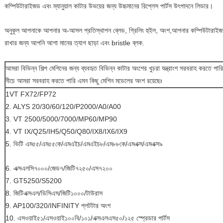
কম্পিউটারাইজড এবং ম্যানুয়াল কাটার উভয়ের জন্য উচ্চমানের রিপ্লেস পার্টস উৎপাদনে লিডার।
অনুকূল আপনাকে আপনার অ-আসল প্রতিস্থাপন ব্লেড, গ্রিলিং হুইল, অংশ,আপনার কম্পিউটারাইজড এবং 
রাখার জন্য আপনি আশা মানের ত্যাগ ছাড়া এবং bristle ব্লক.
আমরা বিভিন্ন শিল্প মেশিনের জন্য ব্যবহৃত বিভিন্ন কাটার অংশের খুচরা যন্ত্রাংশ সরবরাহ করতে পার
নীচে আমরা সরবরাহ করতে পারি এমন কিছু মেশিন মডেলের অংশ রয়েছেঃ
1VT FX72/FP72
2. ALYS 20/30/60/120/P2000/A0/A00
3. VT 2500/5000/7000/MP60/MP90
4. VT IX/Q25/IH5/Q50/Q80/IX8/IX6/IX9
5. ভিটি এম৫৫/এম৫৫কে/এমএইচ/এমএইচ৮/এম৮৮কে/এমএক্স/এমএক্স৯
6. এক্সএলসি৭০০০/জেড৭/জিটি৭২৫০/এস৭২০০
7. GT5250/S5200
8. জিটিএক্সএল/ডিসিএস/জিটি১০০০/টাউরাস
9. AP100/320/INFINITY প্লটটার অংশ
10. এসওয়াই৫১/এসওয়াই১০০বি/১০১/এক্সএলএস৫০/১২৫ স্প্রেডার পার্টস