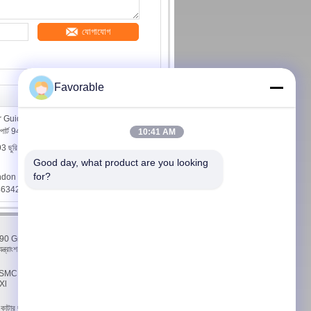
যোগাযোগ
Favorable
 Guide Lower Suitable For Cutter
ার্ট 94065000
10:41 AM
.093 ছুরি, Hwki কাটার জন্য XLC7000 Paragon
Good day, what product are you looking 
for?
ndon W40-3-104 রটার স্লিপিং যোগাযোগ করুন
46342204
যোগাযোগ করুন
P 90 Grv
যোগাযোগ করুন
ত্রাংশ
উদ্ধৃতির জন্য আবেদন
E-Mail
ার SMC
সাইটম্যাপ
TXl
মোবাইল সাইট
কাটার জন্য