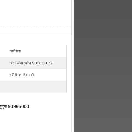
হার্ডওয়্যার
অটো কাটার মেশিন XLC7000, Z7
ছবি হিসাবে ঠিক একই
য উপযুক্ত 90996000