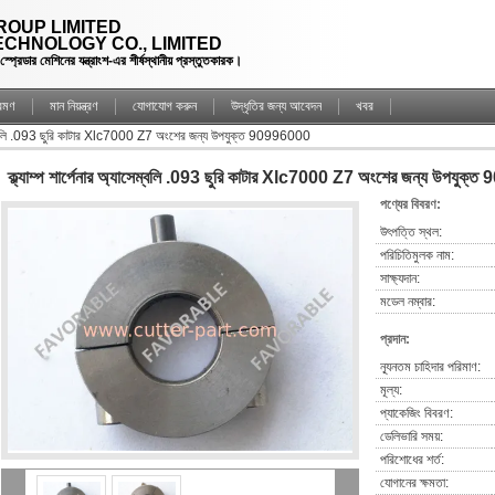
OUP LIMITED
CHNOLOGY CO., LIMITED
্রেডার মেশিনের যন্ত্রাংশ-এর শীর্ষস্থানীয় প্রস্তুতকারক।
্রমণ
মান নিয়ন্ত্রণ
যোগাযোগ করুন
উদ্ধৃতির জন্য আবেদন
খবর
যাসেম্বলি .093 ছুরি কাটার Xlc7000 Z7 অংশের জন্য উপযুক্ত 90996000
ক্ল্যাম্প শার্পেনার অ্যাসেম্বলি .093 ছুরি কাটার Xlc7000 Z7 অংশের জন্য উপযুক
পণ্যের বিবরণ:
উৎপত্তি স্থল:
পরিচিতিমুলক নাম:
সাক্ষ্যদান:
মডেল নম্বার:
প্রদান:
ন্যূনতম চাহিদার পরিমাণ:
মূল্য:
প্যাকেজিং বিবরণ:
ডেলিভারি সময়:
পরিশোধের শর্ত:
যোগানের ক্ষমতা: