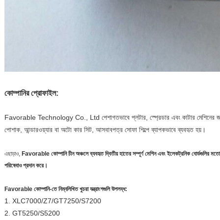
কোম্পানির প্রোফাইল:
Favorable Technology Co., Ltd পেশাগতভাবে প্লটার, স্প্রেডার এবং কাটার মেশিনের জন্য 
পোশাক, আন্ডারওয়্যার বা অটো কার সিট, আসবাবপত্র সোফা শিল্পে ব্যাপকভাবে ব্যবহৃত হয়।
এছাড়াও,
Favorable কোম্পানি চীন অঞ্চলে ব্যবহৃত দ্বিতীয় হাতের সম্পূর্ণ মেশিন এবং ইলেকট্রনিক বোর্ডগুলির মতো খুচর
পরিষেবাও প্রদান করে।
Favorable কোম্পানি-তে নিম্নলিখিত খুচরা যন্ত্রাংশগুলি উপলব্ধ:
1. XLC7000/Z7/GT7250/S7200
2. GT5250/S5200