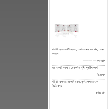
সারা বিশ্বের সেরা বিক্রেতা, সেরা গুণমান, কম দাম, অনেক
ধন্যবাদ!
—— — — পল ফ্রান্স
দাম অনুযায়ী ভালো। কেনাকাটায় খুশি, সুপারিশ করব!
—— —— নিকোলাস
সত্যিই আপনার কোম্পানি ভালো, খুবই পেশাদার এবং
নির্ভরযোগ্য।
—— — — মারিও রসি