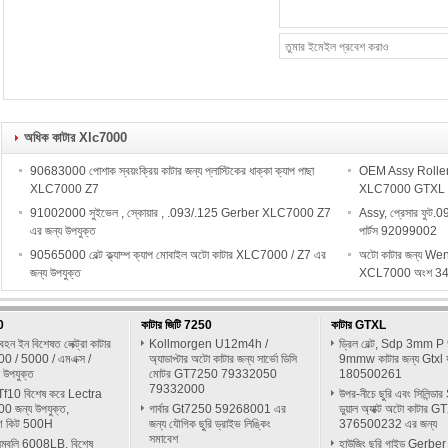
অধিক কাটার Xlc7000
90683000 পোশাক স্বয়ংক্রিয় কাটার জন্য প্লাস্টিকের ধাক্কা ক্যাপ পাছা
OEM Assy Roller
XLC7000 Z7
XLC7000 GTXL প
91002000 সুইভেল , স্কোয়ার , .093/.125 Gerber XLC7000 Z7
Assy, প্রেসার ফুট
এর জন্য উপযুক্ত
পার্টস 92099002
90565000 বেল্ট ক্ল্যাম্প ক্যাপ মোবাইল অটো কাটার XLC7000 / Z7 এর
অটো কাটার জন্য We
জন্য উপযুক্ত
XCL7000 অংশ 3
0
কাটার জিটি 7250
কাটার GTXL
বহন ইন বিশেষত লেক্ট্রা কাটার
Kollmorgen U12m4h /
ড্রিল বেল্ট, Sdp 3mm 
00 / 5000 / এমএক্স /
অ্যাডাপ্টার অটো কাটার জন্য সার্ভো ডিসি
9mmw কাটার জন্য Gtxl যন্
 উপযুক্ত
মোটর GT7250 79332050
180500261
79332000
ট Tf10 বিশেষ করে Lectra
উপর-নীচে ছুরি এবং সিলিন্ড
00 জন্য উপযুক্ত,
গার্বার Gt7250 59268001 এর
ডুয়াল অ্যাক্ট অটো কাটার G
্ষণ কিট 500H
জন্য যৌগিক ছুরি ড্রাইভ লিঙ্কিং
376500232 এর জন্য
সমাবেশ
সেম্বলি 6008LB, বিশেষ
হাউজিং ছুরি গাইড Gerber 