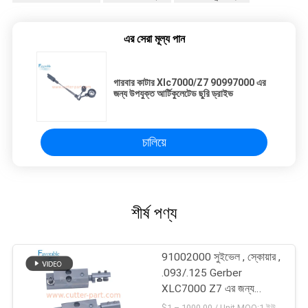
এর সেরা মূল্য পান
গারবার কাটার Xlc7000/Z7 90997000 এর
জন্য উপযুক্ত আর্টিকুলেটেড ছুরি ড্রাইভ
চালিয়ে
শীর্ষ পণ্য
91002000 সুইভেল , স্কোয়ার ,
.093/.125 Gerber
XLC7000 Z7 এর জন্য
উপযুক্ত
$1 – 1000.00 / Unit MOQ:1 ইউনিট/ইউনিট অবহেলিত