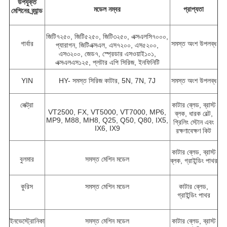
উপযুক্ত
মডেল নম্বর
প্রাপ্যতা
মেশিনের ব্র্যান্ড
জিটি৭২৫০, জিটি৫২৫০, জিটি৩২৫০, এক্সএলসি৭০০০,
গার্বার
সমস্ত অংশ উপলব্ধ
প্যারাগন, জিটিএক্সএল, এস৭২০০, এস৫২০০,
এস৩২০০, জেড৭, স্প্রেডার এসওয়াই১০১,
এক্সএলএস১২৫, প্লটার এপি সিরিজ, ইনফিনিটি
YIN
HY- সমস্ত সিরিজ কাটার, 5N, 7N, 7J
সমস্ত অংশ উপলব্ধ
লেক্ট্রা
কাটার ব্লেড, ব্রাস্ট
VT2500, FX, VT5000, VT7000, MP6,
ব্লক, ধারক বেল্ট,
MP9, M88, MH8, Q25, Q50, Q80, IX5,
গ্রিলিং স্টোন এবং
IX6, IX9
রক্ষণাবেক্ষণ কিট
কাটার ব্লেড, ব্রাস্ট
বুলমার
সমস্ত মেশিন মডেল
ব্লক, গ্রাইন্ডিং পাথর
কুরিস
সমস্ত মেশিন মডেল
কাটার ব্লেড,
গ্রাইন্ডিং পাথর
ইনভেস্ট্রোনিকা
সমস্ত মেশিন মডেল
কাটার ব্লেড, ব্রাস্ট