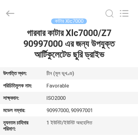
FAVORABLE
AUTOMATION
EQUIPMENT
CO.,LTD.
All
কাটার Xlc7000
Rights
Reserved.
গারবার কাটার Xlc7000/Z7
বাড়ি
90997000 এর জন্য উপযুক্ত
পণ্য
আর্টিকুলেটেড ছুরি ড্রাইভ
আমাদের
উৎপত্তি স্থল:
চীন (মূল ভূখণ্ড)
সম্পর্কে
পরিচিতিমুলক নাম:
Favorable
সাক্ষ্যদান:
ISO2000
কারখানা
মডেল নম্বার:
90997000, 90997001
ভ্রমণ
ন্যূনতম চাহিদার
1 ইউনিট/ইউনিট অবহেলিত
পরিমাণ:
মান