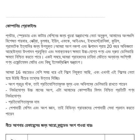
কোম্পানির প্রোফাইলঃ
প্লটার, স্প্রেডার এবং কাটার মেশিনের জন্য খুচরা যন্ত্রাংশের নেতা অনুকূল, আমাদের অংশগুলি
বিশেষত গারবার, লেক্ট্রা, বুলমার, ইয়িন, এফকে, আইএমএ, ইনভেস্ট্রোনিকা, কুরিস,
গ্রাফটেক ইত্যাদির জন্য উপযুক্ত।আমরা অংশ নকশা এবং উত্পাদন প্রায় 20 বছর অভিজ্ঞতা
আছেউন্নত উৎপাদন প্রযুক্তি এবং সনাক্তকরণ ক্ষমতা উচ্চ-যোগ্য পণ্য এবং দ্রুত ডেলিভারি
ক্ষমতা নিশ্চিত করতে পারে। একই সময়ে,আমরা গ্রাহকদের চাহিদা মেটাতে অন্যান্য সংশ্লিষ্ট
পণ্য এজেন্টযেমন মোটর এবং কিছু ইলেকট্রনিক্স যন্ত্রাংশ।
আমরা 16 বছরেরও বেশি সময় ধরে এই শিল্পে নিযুক্ত আছি, এবং এখনই এই শিল্পের নেতা
হয়ে উঠছি নীচের তথ্যের উত্তর দিচ্ছিঃ
- অংশ প্রচুর স্টক, তাই প্রতিযোগিতামূলক মূল্য এবং অবিলম্বে ডেলিভারি রাখতে পারেন
- নির্ভরযোগ্য উচ্চ মানের অংশ, এটা আমাদের কোম্পানীর মিশন নিশ্চিত প্রতিটি পণ্য
নির্ভরযোগ্য
- প্রতিযোগিতামূলক দাম
- পেশাদারী মেশিন এবং অংশ জ্ঞান, তাই বিভিন্ন গ্রাহকদের পেশাদারী সেবা প্রদান করতে
পারেন
নীচে আপনার রেফারেন্সের জন্য আরো ব্র্যান্ডেড অংশ পাওয়া যায়ঃ