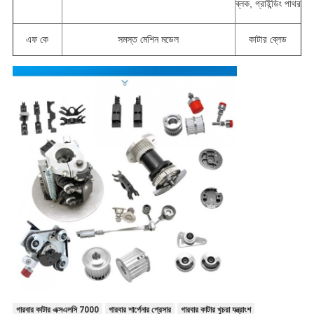
ব্লক, গ্রাইন্ডিং পাথর
এফ কে
সমস্ত মেশিন মডেল
কাটার ব্লেড
গারবার কাটার এক্সএলসি 7000
গারবার শার্পেনার প্রেসার
গারবার কাটার খুচরা যন্ত্রাংশ