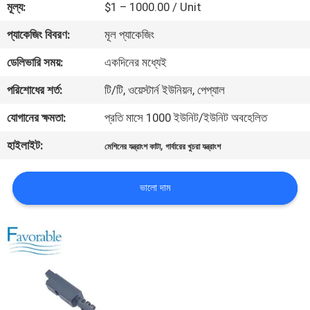
মূল্য:
$1 – 1000.00 / Unit
নিয়ন্ত্রণ
প্যাকেজিং বিবরণ:
মূল প্যাকেজিং
যোগাযোগ
ডেলিভারি সময়:
একদিনের মধ্যেই
করুন
পরিশোধের শর্ত:
টি/টি, ওয়েস্টার্ন ইউনিয়ন, পেপ্যাল
যোগানের ক্ষমতা:
প্রতি মাসে 1000 ইউনিট/ইউনিট অবহেলিত
খবর
হাইলাইট:
,
মেশিনের যন্ত্রাংশ কাটা
গার্বারের খুচরা যন্ত্রাংশ
উদ্ধৃতির
ভালো দাম
জন্য
আবেদন
সাইট
ম্যাপ