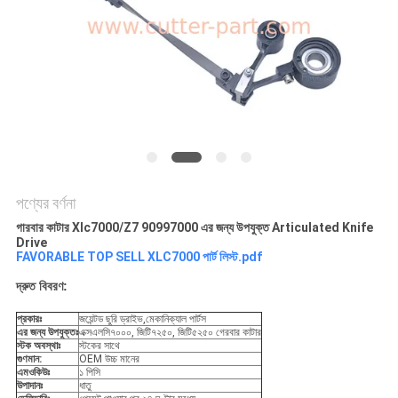
PRIVACY
POLICY
পণ্যের বর্ণনা
গারবার কাটার Xlc7000/Z7 90997000 এর জন্য উপযুক্ত Articulated Knife
Drive
FAVORABLE TOP SELL XLC7000 পার্ট লিস্ট.pdf
দ্রুত বিবরণ:
প্রকারঃ
জয়েন্টড ছুরি ড্রাইভ,মেকানিক্যাল পার্টস
এর জন্য উপযুক্তঃ
এক্সএলসি৭০০০, জিটি৭২৫০, জিটি৫২৫০ গেরবার কাটার
স্টক অবস্থাঃ
স্টকের সাথে
গুণমান:
OEM উচ্চ মানের
এমওকিউঃ
১ পিসি
উপাদানঃ
ধাতু