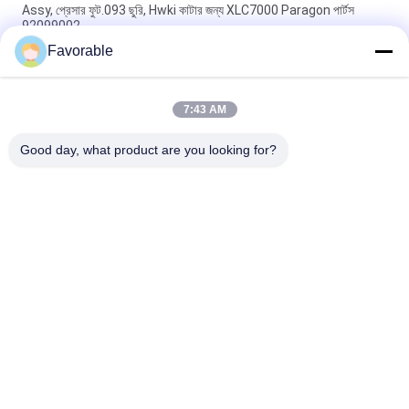
Assy, প্রেসার ফুট.093 ছুরি, Hwki কাটার জন্য XLC7000 Paragon পার্টস
92099002
Favorable
90565000 বেল্ট ক্ল্যাম্প ক্যাপ মোবাইল অটো কাটার XLC7000 / Z7 এর জন্য
উপযুক্ত
7:43 AM
অটো কাটার জন্য Wendon W40-3-104 রটার স্লিপিং যোগাযোগ করুন XCL7000
অংশ 346342204
Good day, what product are you looking for?
সব
কাটার অংশ
কাটার জিটি 7250
কাটার GTXL
কাটার Xlc7000
কাটার প্ল্যাটার মেশিন
জিটি 5250