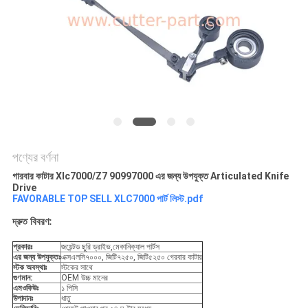
PRIVACY
POLICY
পণ্যের বর্ণনা
গারবার কাটার Xlc7000/Z7 90997000 এর জন্য উপযুক্ত Articulated Knife
Drive
FAVORABLE TOP SELL XLC7000 পার্ট লিস্ট.pdf
দ্রুত বিবরণ:
প্রকারঃ
জয়েন্টড ছুরি ড্রাইভ,মেকানিক্যাল পার্টস
এর জন্য উপযুক্তঃ
এক্সএলসি৭০০০, জিটি৭২৫০, জিটি৫২৫০ গেরবার কাটার
স্টক অবস্থাঃ
স্টকের সাথে
গুণমান:
OEM উচ্চ মানের
এমওকিউঃ
১ পিসি
উপাদানঃ
ধাতু