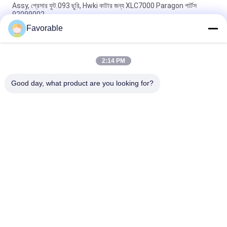
Assy, প্রেসার ফুট.093 ছুরি, Hwki কাটার জন্য XLC7000 Paragon পার্টস
92099002
Favorable
90565000 বেল্ট ক্ল্যাম্প ক্যাপ মোবাইল অটো কাটার XLC7000 / Z7 এর জন্য
উপযুক্ত
2:14 PM
অটো কাটার জন্য Wendon W40-3-104 রটার স্লিপিং যোগাযোগ করুন XCL7000
অংশ 346342204
Good day, what product are you looking for?
সব
কাটার অংশ
কাটার জিটি 7250
কাটার GTXL
কাটার Xlc7000
কাটার প্ল্যাটার মেশিন
জিটি 5250