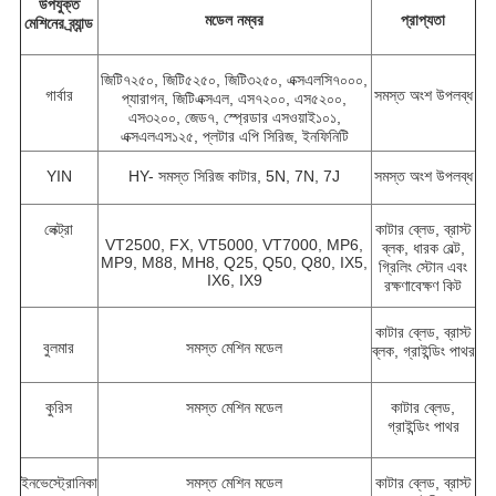
উপযুক্ত
মডেল নম্বর
প্রাপ্যতা
মেশিনের ব্র্যান্ড
জিটি৭২৫০, জিটি৫২৫০, জিটি৩২৫০, এক্সএলসি৭০০০,
গার্বার
সমস্ত অংশ উপলব্ধ
প্যারাগন, জিটিএক্সএল, এস৭২০০, এস৫২০০,
এস৩২০০, জেড৭, স্প্রেডার এসওয়াই১০১,
এক্সএলএস১২৫, প্লটার এপি সিরিজ, ইনফিনিটি
YIN
HY- সমস্ত সিরিজ কাটার, 5N, 7N, 7J
সমস্ত অংশ উপলব্ধ
লেক্ট্রা
কাটার ব্লেড, ব্রাস্ট
VT2500, FX, VT5000, VT7000, MP6,
ব্লক, ধারক বেল্ট,
MP9, M88, MH8, Q25, Q50, Q80, IX5,
গ্রিলিং স্টোন এবং
IX6, IX9
রক্ষণাবেক্ষণ কিট
কাটার ব্লেড, ব্রাস্ট
বুলমার
সমস্ত মেশিন মডেল
ব্লক, গ্রাইন্ডিং পাথর
কুরিস
সমস্ত মেশিন মডেল
কাটার ব্লেড,
গ্রাইন্ডিং পাথর
ইনভেস্ট্রোনিকা
সমস্ত মেশিন মডেল
কাটার ব্লেড, ব্রাস্ট