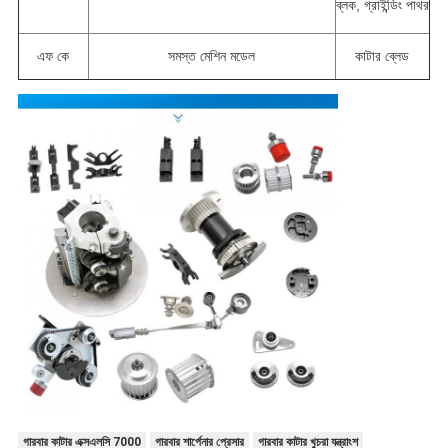
ব্লক, গ্রাইন্ডিং পাথর
এফ কে
সমস্ত মেশিন মডেল
কাটার ব্লেড
গারবার কাটার এক্সএলসি 7000
গারবার শার্পেনার প্রেসার
গারবার কাটার খুচরা যন্ত্রাংশ