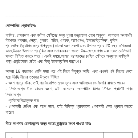
কোম্পানির প্রোফাইলঃ
প্লটার, স্প্রেডার এবং কাটার মেশিনের জন্য খুচরা যন্ত্রাংশের নেতা অনুকূল, আমাদের অংশগুলি
বিশেষত গারবার, লেক্ট্রা, বুলমার, ইয়িন, এফকে, আইএমএ, ইনভেস্ট্রোনিকা, কুরিস,
গ্রাফটেক ইত্যাদির জন্য উপযুক্ত।আমরা অংশ নকশা এবং উত্পাদন প্রায় 20 বছর অভিজ্ঞতা
আছেউন্নত উৎপাদন প্রযুক্তি এবং সনাক্তকরণ ক্ষমতা উচ্চ-যোগ্য পণ্য এবং দ্রুত ডেলিভারি
ক্ষমতা নিশ্চিত করতে পারে। একই সময়ে,আমরা গ্রাহকদের চাহিদা মেটাতে অন্যান্য সংশ্লিষ্ট
পণ্য এজেন্টযেমন মোটর এবং কিছু ইলেকট্রনিক্স যন্ত্রাংশ।
আমরা 16 বছরেরও বেশি সময় ধরে এই শিল্পে নিযুক্ত আছি, এবং এখনই এই শিল্পের নেতা
হয়ে উঠছি নীচের তথ্যের উত্তর দিচ্ছিঃ
- অংশ প্রচুর স্টক, তাই প্রতিযোগিতামূলক মূল্য এবং অবিলম্বে ডেলিভারি রাখতে পারেন
- নির্ভরযোগ্য উচ্চ মানের অংশ, এটা আমাদের কোম্পানীর মিশন নিশ্চিত প্রতিটি পণ্য
নির্ভরযোগ্য
- প্রতিযোগিতামূলক দাম
- পেশাদারী মেশিন এবং অংশ জ্ঞান, তাই বিভিন্ন গ্রাহকদের পেশাদারী সেবা প্রদান করতে
পারেন
নীচে আপনার রেফারেন্সের জন্য আরো ব্র্যান্ডেড অংশ পাওয়া যায়ঃ