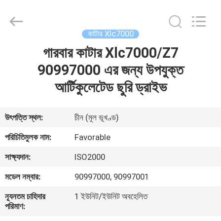
FAVORABLE
AUTOMATION
EQUIPMENT
CO.,LTD.
All
কাটার Xlc7000
Rights
Reserved.
গারবার কাটার Xlc7000/Z7
বাড়ি
90997000 এর জন্য উপযুক্ত
পণ্য
আর্টিকুলেটেড ছুরি ড্রাইভ
আমাদের
উৎপত্তি স্থল:
চীন (মূল ভূখণ্ড)
সম্পর্কে
পরিচিতিমুলক নাম:
Favorable
সাক্ষ্যদান:
ISO2000
কারখানা
মডেল নম্বার:
90997000, 90997001
ভ্রমণ
ন্যূনতম চাহিদার
1 ইউনিট/ইউনিট অবহেলিত
পরিমাণ:
মান