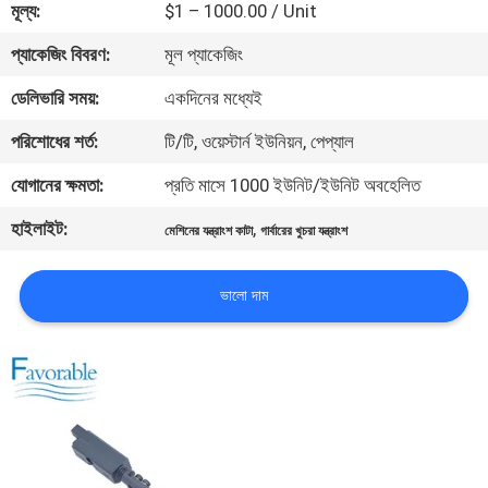
মূল্য:
$1 – 1000.00 / Unit
নিয়ন্ত্রণ
প্যাকেজিং বিবরণ:
মূল প্যাকেজিং
যোগাযোগ
ডেলিভারি সময়:
একদিনের মধ্যেই
করুন
পরিশোধের শর্ত:
টি/টি, ওয়েস্টার্ন ইউনিয়ন, পেপ্যাল
যোগানের ক্ষমতা:
প্রতি মাসে 1000 ইউনিট/ইউনিট অবহেলিত
খবর
হাইলাইট:
,
মেশিনের যন্ত্রাংশ কাটা
গার্বারের খুচরা যন্ত্রাংশ
উদ্ধৃতির
ভালো দাম
জন্য
আবেদন
সাইট
ম্যাপ