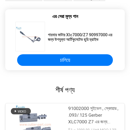
এর সেরা মূল্য পান
গারবার কাটার Xlc7000/Z7 90997000 এর
জন্য উপযুক্ত আর্টিকুলেটেড ছুরি ড্রাইভ
চালিয়ে
শীর্ষ পণ্য
91002000 সুইভেল , স্কোয়ার ,
.093/.125 Gerber
XLC7000 Z7 এর জন্য
উপযুক্ত
$1 – 1000.00 / Unit MOQ:1 ইউনিট/ইউনিট অবহেলিত