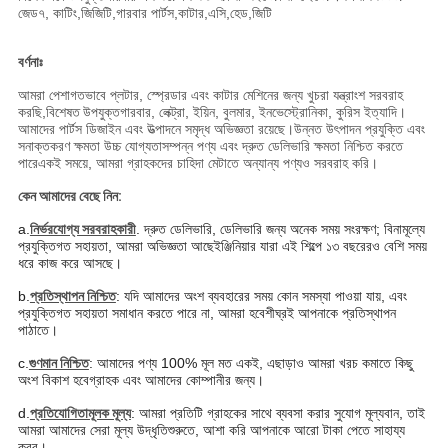
জেড৭, কাটিং,জিজিটি,গারবার পার্টস,কাটার,এসি,হেড,জিটি
বর্ণনাঃ
আমরা পেশাগতভাবে প্লটার, স্প্রেডার এবং কাটার মেশিনের জন্য খুচরা যন্ত্রাংশ সরবরাহ
করছি,
বিশেষত উপযুক্ত
গারবার, লেক্ট্রা, ইয়িন, বুলমার, ইনভেস্ট্রোনিকা, কুরিস ইত্যাদি।
আমাদের পার্টস ডিজাইন এবং উত্পাদনে সমৃদ্ধ অভিজ্ঞতা রয়েছে।উন্নত উৎপাদন প্রযুক্তি এবং
সনাক্তকরণ ক্ষমতা উচ্চ যোগ্যতাসম্পন্ন পণ্য এবং দ্রুত ডেলিভারি ক্ষমতা নিশ্চিত করতে
পারেএকই সময়ে, আমরা গ্রাহকদের চাহিদা মেটাতে অন্যান্য পণ্যও সরবরাহ করি।
কেন আমাদের বেছে নিন:
a.
নির্ভরযোগ্য সরবরাহকারী
. দ্রুত ডেলিভারি, ডেলিভারি জন্য অনেক সময় সংরক্ষণ; বিনামূল্যে
প্রযুক্তিগত সহায়তা, আমরা অভিজ্ঞতা আছে
ইঞ্জিনিয়ার যারা এই শিল্পে ১৩ বছরেরও বেশি সময়
ধরে কাজ করে আসছে।
b.
প্রতিস্থাপন নিশ্চিত
: যদি আমাদের অংশ ব্যবহারের সময় কোন সমস্যা পাওয়া যায়, এবং
প্রযুক্তিগত সহায়তা সমাধান করতে পারে না, আমরা হবে
শীঘ্রই আপনাকে প্রতিস্থাপন
পাঠাতে।
c.
গুণমান নিশ্চিত
: আমাদের পণ্য 100% মূল মত একই, এছাড়াও আমরা খরচ কমাতে কিছু
অংশ বিকাশ হবে
গ্রাহক এবং আমাদের কোম্পানীর জন্য।
d.
প্রতিযোগিতামূলক মূল্য
: আমরা প্রতিটি গ্রাহকের সাথে ব্যবসা করার সুযোগ মূল্যবান, তাই
আমরা আমাদের সেরা মূল্য উদ্ধৃতি
শুরুতে, আশা করি আপনাকে আরো টাকা পেতে সাহায্য
করব।