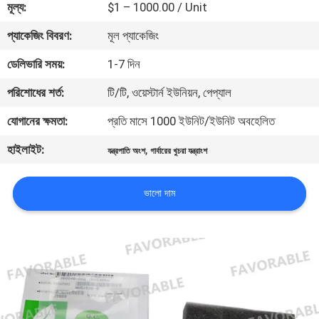
মূল্য:
$1 – 1000.00 / Unit
নিয়ন্ত্রণ
প্যাকেজিং বিবরণ:
মূল প্যাকেজিং
যোগাযোগ
ডেলিভারি সময়:
1-7 দিন
করুন
পরিশোধের শর্ত:
টি/টি, ওয়েস্টার্ন ইউনিয়ন, পেপ্যাল
যোগানের ক্ষমতা:
প্রতি মাসে 1000 ইউনিট/ইউনিট অবহেলিত
খবর
হাইলাইট:
,
যন্ত্রপাতি অংশ
গার্বারের খুচরা যন্ত্রাংশ
উদ্ধৃতির
ভালো দাম
জন্য
আবেদন
সাইট
ম্যাপ