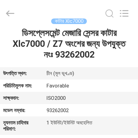
FAVORABLE
AUTOMATION
EQUIPMENT
CO.,LTD.
All
কাটার Xlc7000
Rights
Reserved.
ডিসপ্লেসমেন্ট মেজারি সেন্সর কাটার
বাড়ি
Xlc7000 / Z7 অংশের জন্য উপযুক্ত
পণ্য
নংঃ 93262002
আমাদের
উৎপত্তি স্থল:
চীন (মূল ভূখণ্ড)
সম্পর্কে
পরিচিতিমুলক নাম:
Favorable
সাক্ষ্যদান:
ISO2000
কারখানা
মডেল নম্বার:
93262002
ভ্রমণ
ন্যূনতম চাহিদার
1 ইউনিট/ইউনিট অবহেলিত
পরিমাণ:
মান