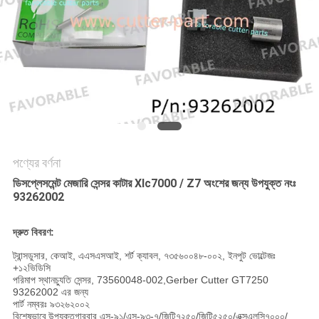
PRIVACY
POLICY
পণ্যের বর্ণনা
ডিসপ্লেসমেন্ট মেজারি সেন্সর কাটার Xlc7000 / Z7 অংশের জন্য উপযুক্ত নংঃ
93262002
দ্রুত বিবরণ:
ট্রান্সডুসার, কেআই, এএসএসআই, শর্ট ক্যাবল, ৭৩৫৬০০৪৮-০০২, ইনপুট ভোল্টেজঃ
+১২ভিডিসি
পরিমাপ স্থানচ্যুতি সেন্সর, 73560048-002,Gerber Cutter GT7250
93262002 এর জন্য
পার্ট নম্বরঃ ৯৩২৬২০০২
বিশেষভাবে উপযুক্ত
গারবার এস-৯১/এস-৯৩-৭/জিটি৭২৫০/জিটি৫২৫০/এক্সএলসি৭০০০/