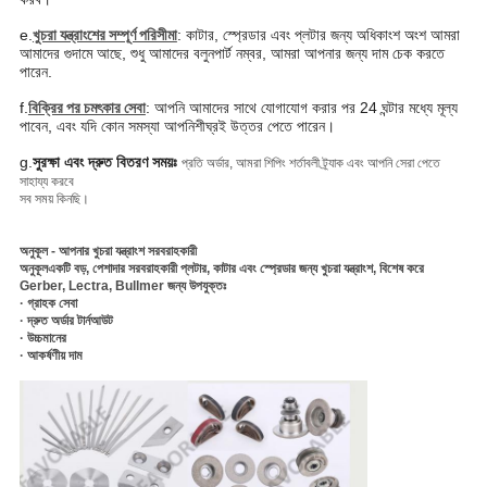
e.
খুচরা যন্ত্রাংশের সম্পূর্ণ পরিসীমা
: কাটার, স্প্রেডার এবং প্লটার জন্য অধিকাংশ অংশ আমরা
আমাদের গুদামে আছে, শুধু আমাদের বলুন
পার্ট নম্বর, আমরা আপনার জন্য দাম চেক করতে
পারেন.
f.
বিক্রির পর চমৎকার সেবা
: আপনি আমাদের সাথে যোগাযোগ করার পর 24 ঘন্টার মধ্যে মূল্য
পাবেন, এবং যদি কোন সমস্যা আপনি
শীঘ্রই উত্তর পেতে পারেন।
g.
সুরক্ষা এবং দ্রুত বিতরণ সময়ঃ
প্রতি অর্ডার, আমরা শিপিং শর্তাবলী ট্র্যাক এবং আপনি সেরা পেতে
সাহায্য করবে
সব সময় কিনছি।
অনুকূল - আপনার খুচরা যন্ত্রাংশ সরবরাহকারী
অনুকূল
একটি বড়, পেশাদার সরবরাহকারী প্লটার, কাটার এবং স্প্রেডার জন্য খুচরা যন্ত্রাংশ, বিশেষ করে
Gerber, Lectra, Bullmer জন্য উপযুক্তঃ
· গ্রাহক সেবা
· দ্রুত অর্ডার টার্নআউট
· উচ্চমানের
· আকর্ষণীয় দাম