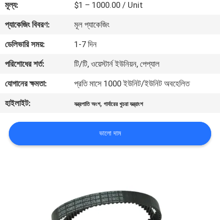
মূল্য:
$1 – 1000.00 / Unit
নিয়ন্ত্রণ
প্যাকেজিং বিবরণ:
মূল প্যাকেজিং
যোগাযোগ
ডেলিভারি সময়:
1-7 দিন
করুন
পরিশোধের শর্ত:
টি/টি, ওয়েস্টার্ন ইউনিয়ন, পেপ্যাল
যোগানের ক্ষমতা:
প্রতি মাসে 1000 ইউনিট/ইউনিট অবহেলিত
খবর
হাইলাইট:
,
যন্ত্রপাতি অংশ
গার্বারের খুচরা যন্ত্রাংশ
উদ্ধৃতির
ভালো দাম
জন্য
আবেদন
সাইট
ম্যাপ