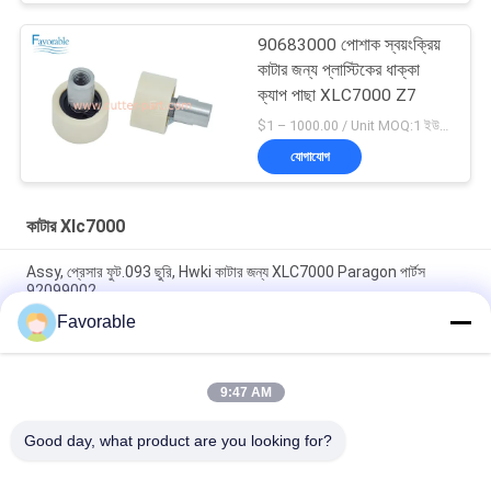
90683000 পোশাক স্বয়ংক্রিয়
কাটার জন্য প্লাস্টিকের ধাক্কা
ক্যাপ পাছা XLC7000 Z7
$1 – 1000.00 / Unit MOQ:1 ইউনিট/ইউনিট অবহেলিত
যোগাযোগ
কাটার Xlc7000
Assy, প্রেসার ফুট.093 ছুরি, Hwki কাটার জন্য XLC7000 Paragon পার্টস
92099002
Favorable
90565000 বেল্ট ক্ল্যাম্প ক্যাপ মোবাইল অটো কাটার XLC7000 / Z7 এর জন্য
উপযুক্ত
9:47 AM
অটো কাটার জন্য Wendon W40-3-104 রটার স্লিপিং যোগাযোগ করুন XCL7000
অংশ 346342204
Good day, what product are you looking for?
সব