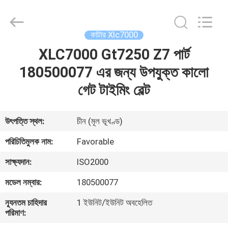
FAVORABLE
AUTOMATION
EQUIPMENT
CO.,LTD.
All
কাটার Xlc7000
Rights
Reserved.
XLC7000 Gt7250 Z7 পার্ট
বাড়ি
180500077 এর জন্য উপযুক্ত কালো
পণ্য
গেট টাইমিং বেল্ট
আমাদের
উৎপত্তি স্থল:
চীন (মূল ভূখণ্ড)
সম্পর্কে
পরিচিতিমুলক নাম:
Favorable
সাক্ষ্যদান:
ISO2000
কারখানা
মডেল নম্বার:
180500077
ভ্রমণ
ন্যূনতম চাহিদার
1 ইউনিট/ইউনিট অবহেলিত
পরিমাণ:
মান