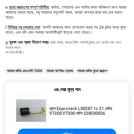
e.
খুচরা যন্ত্রাংশের সম্পূর্ণ পরিসীমা
: কাটার, স্প্রেডার এবং প্লটার জন্য অধিকাংশ অংশ আমরা
আমাদের গুদামে আছে, শুধু আমাদের বলুন
পার্ট নম্বর, আমরা আপনার জন্য দাম চেক করতে
পারেন.
f.
বিক্রির পর চমৎকার সেবা
: আপনি আমাদের সাথে যোগাযোগ করার পর 24 ঘন্টার মধ্যে মূল্য
পাবেন, এবং যদি কোন সমস্যা আপনি
শীঘ্রই উত্তর পেতে পারেন।
g.
সুরক্ষা এবং দ্রুত বিতরণ সময়ঃ
প্রতি অর্ডার, আমরা শিপিং শর্তাবলী ট্র্যাক এবং আপনি সেরা পেতে
সাহায্য করবে
সব সময় কিনছি।
গারবার কাটার এক্সএলসি 7000
গারবার শার্পেনার প্রেসার
গারবার কাটার খুচরা যন্ত্রাংশ
এর সেরা মূল্য পান
ব্রাশ Enprotech L00287 1c 31 মোটর
V7200 V7300 পার্টস 238500036