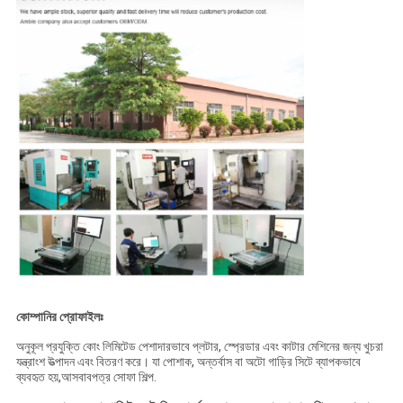
কোম্পানির প্রোফাইলঃ
অনুকূল প্রযুক্তি কোং লিমিটেড পেশাদারভাবে প্লটার, স্প্রেডার এবং কাটার মেশিনের জন্য খুচরা
যন্ত্রাংশ উত্পাদন এবং বিতরণ করে। যা পোশাক, অন্তর্বাস বা অটো গাড়ির সিটে ব্যাপকভাবে
ব্যবহৃত হয়,আসবাবপত্র সোফা শিল্প.