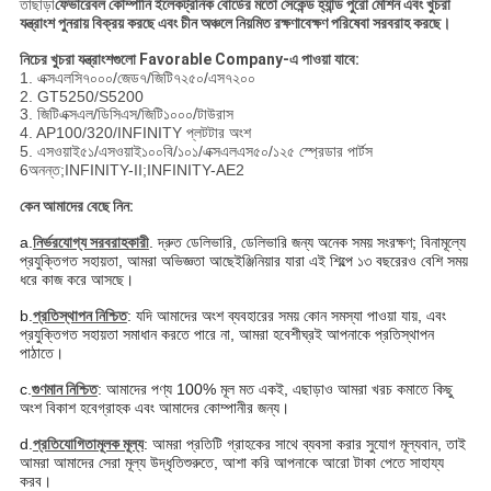
তাছাড়া
ফেভারেবল কোম্পানি ইলেকট্রনিক বোর্ডের মতো সেকেন্ড হ্যান্ড পুরো মেশিন এবং খুচরা
যন্ত্রাংশ পুনরায় বিক্রয় করছে এবং চীন অঞ্চলে নিয়মিত রক্ষণাবেক্ষণ পরিষেবা সরবরাহ করছে।
নিচের খুচরা যন্ত্রাংশগুলো Favorable Company-এ পাওয়া যাবে:
1. এক্সএলসি৭০০০/জেড৭/জিটি৭২৫০/এস৭২০০
2. GT5250/S5200
3. জিটিএক্সএল/ডিসিএস/জিটি১০০০/টাউরাস
4. AP100/320/INFINITY প্লটটার অংশ
5. এসওয়াই৫১/এসওয়াই১০০বি/১০১/এক্সএলএস৫০/১২৫ স্প্রেডার পার্টস
6অনন্ত
;
INFINITY-II
;
INFINITY-AE2
কেন আমাদের বেছে নিন:
a.
নির্ভরযোগ্য সরবরাহকারী
. দ্রুত ডেলিভারি, ডেলিভারি জন্য অনেক সময় সংরক্ষণ; বিনামূল্যে
প্রযুক্তিগত সহায়তা, আমরা অভিজ্ঞতা আছে
ইঞ্জিনিয়ার যারা এই শিল্পে ১৩ বছরেরও বেশি সময়
ধরে কাজ করে আসছে।
b.
প্রতিস্থাপন নিশ্চিত
: যদি আমাদের অংশ ব্যবহারের সময় কোন সমস্যা পাওয়া যায়, এবং
প্রযুক্তিগত সহায়তা সমাধান করতে পারে না, আমরা হবে
শীঘ্রই আপনাকে প্রতিস্থাপন
পাঠাতে।
c.
গুণমান নিশ্চিত
: আমাদের পণ্য 100% মূল মত একই, এছাড়াও আমরা খরচ কমাতে কিছু
অংশ বিকাশ হবে
গ্রাহক এবং আমাদের কোম্পানীর জন্য।
d.
প্রতিযোগিতামূলক মূল্য
: আমরা প্রতিটি গ্রাহকের সাথে ব্যবসা করার সুযোগ মূল্যবান, তাই
আমরা আমাদের সেরা মূল্য উদ্ধৃতি
শুরুতে, আশা করি আপনাকে আরো টাকা পেতে সাহায্য
করব।