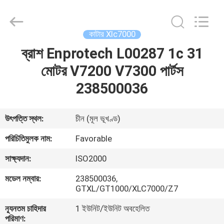
FAVORABLE
AUTOMATION
EQUIPMENT
CO.,LTD.
All
কাটার Xlc7000
Rights
Reserved.
ব্রাশ Enprotech L00287 1c 31
বাড়ি
মোটর V7200 V7300 পার্টস
পণ্য
238500036
আমাদের
উৎপত্তি স্থল:
চীন (মূল ভূখণ্ড)
সম্পর্কে
পরিচিতিমুলক নাম:
Favorable
সাক্ষ্যদান:
ISO2000
কারখানা
মডেল নম্বার:
238500036,
ভ্রমণ
GTXL/GT1000/XLC7000/Z7
ন্যূনতম চাহিদার
1 ইউনিট/ইউনিট অবহেলিত
মান
পরিমাণ: