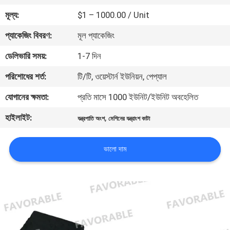
নিয়ন্ত্রণ
মূল্য:
$1 – 1000.00 / Unit
প্যাকেজিং বিবরণ:
মূল প্যাকেজিং
যোগাযোগ
ডেলিভারি সময়:
1-7 দিন
করুন
পরিশোধের শর্ত:
টি/টি, ওয়েস্টার্ন ইউনিয়ন, পেপ্যাল
খবর
যোগানের ক্ষমতা:
প্রতি মাসে 1000 ইউনিট/ইউনিট অবহেলিত
হাইলাইট:
,
যন্ত্রপাতি অংশ
মেশিনের যন্ত্রাংশ কাটা
উদ্ধৃতির
জন্য
ভালো দাম
আবেদন
সাইট
ম্যাপ