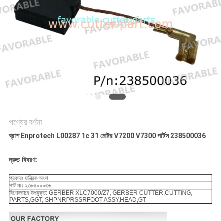
PRIVACY
POLICY
পণ্যের বর্ণনা
ব্রাশ Enprotech L00287 1c 31 মোটর V7200 V7300 পার্টস 238500036
দ্রুত বিবরণ
:
প্রকারঃ যান্ত্রিক অংশ
পার্ট নংঃ ২৩৮৫০০০৩৬
বিশেষভাবে উপযুক্ত
: GERBER XLC7000/Z7, GERBER CUTTER,CUTTING,
PARTS,GGT, SHPNRPRSSRFOOT ASSY,HEAD,GT