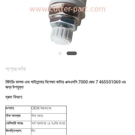
PRIVACY
POLICY
পণ্যের বর্ণনা
মিটারিং ভালভ এবং সাইলেন্সার বিশেষত কাটার এক্সএলসি 7000 জেড 7 465501069 এর
জন্য উপযুক্ত
দ্রুত বিবরণ:
গুণমান:
OEM উচ্চমানের
স্টক অবস্থাঃ
স্টক আছে
ডেলিভারি সময়ঃ
অর্থ প্রদানের ২৪ ঘণ্টার মধ্যে
উৎপত্তিস্থল:
চীন