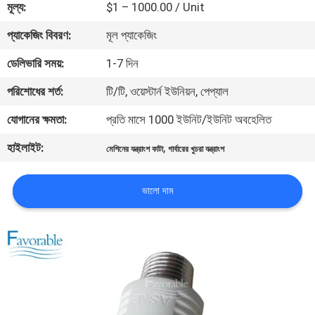
মূল্য:
$1 – 1000.00 / Unit
নিয়ন্ত্রণ
প্যাকেজিং বিবরণ:
মূল প্যাকেজিং
যোগাযোগ
ডেলিভারি সময়:
1-7 দিন
করুন
পরিশোধের শর্ত:
টি/টি, ওয়েস্টার্ন ইউনিয়ন, পেপ্যাল
যোগানের ক্ষমতা:
প্রতি মাসে 1000 ইউনিট/ইউনিট অবহেলিত
খবর
হাইলাইট:
,
মেশিনের যন্ত্রাংশ কাটা
গার্বারের খুচরা যন্ত্রাংশ
উদ্ধৃতির
ভালো দাম
জন্য
আবেদন
সাইট
ম্যাপ