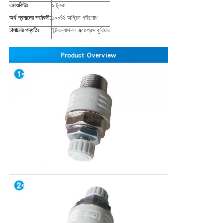
এমওকিউঃ
১ টুকরা
অর্থ প্রদানের শর্তাবলী:
১০০% অগ্রিম পরিশোধ
চালানের পদ্ধতিঃ
ইন্টারন্যাশনাল এক্সপ্রেস কুরিয়ার