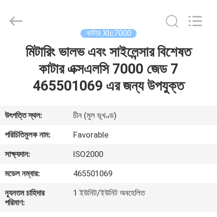
FAVORABLE
AUTOMATION
EQUIPMENT
CO.,LTD.
All
কাটার Xlc7000
Rights
Reserved.
মিটারিং ভালভ এবং সাইলেন্সার বিশেষত
বাড়ি
কাটার এক্সএলসি 7000 জেড 7
পণ্য
465501069 এর জন্য উপযুক্ত
আমাদের
উৎপত্তি স্থল:
চীন (মূল ভূখণ্ড)
সম্পর্কে
পরিচিতিমুলক নাম:
Favorable
সাক্ষ্যদান:
ISO2000
কারখানা
মডেল নম্বার:
465501069
ভ্রমণ
ন্যূনতম চাহিদার
1 ইউনিট/ইউনিট অবহেলিত
পরিমাণ:
মান