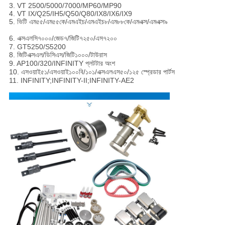
3. VT 2500/5000/7000/MP60/MP90
4. VT IX/Q25/IH5/Q50/Q80/IX8/IX6/IX9
5. ভিটি এম৫৫/এম৫৫কে/এমএইচ/এমএইচ৮/এম৮৮কে/এমএক্স/এমএক্স৯
6. এক্সএলসি৭০০০/জেড৭/জিটি৭২৫০/এস৭২০০
7. GT5250/S5200
8. জিটিএক্সএল/ডিসিএস/জিটি১০০০/টাউরাস
9. AP100/320/INFINITY প্লটটার অংশ
10. এসওয়াই৫১/এসওয়াই১০০বি/১০১/এক্সএলএস৫০/১২৫ স্প্রেডার পার্টস
11. INFINITY;INFINITY-II;INFINITY-AE2