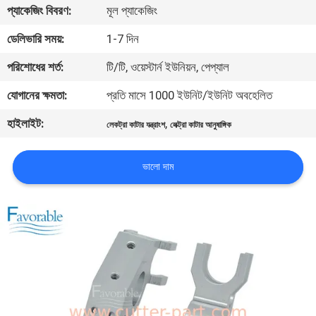
প্যাকেজিং বিবরণ:
মূল প্যাকেজিং
নিয়ন্ত্রণ
ডেলিভারি সময়:
1-7 দিন
যোগাযোগ
পরিশোধের শর্ত:
টি/টি, ওয়েস্টার্ন ইউনিয়ন, পেপ্যাল
করুন
যোগানের ক্ষমতা:
প্রতি মাসে 1000 ইউনিট/ইউনিট অবহেলিত
হাইলাইট:
,
লেকট্রা কাটার যন্ত্রাংশ
লেক্ট্রা কাটার আনুষাঙ্গিক
খবর
ভালো দাম
উদ্ধৃতির
জন্য
আবেদন
সাইট
ম্যাপ