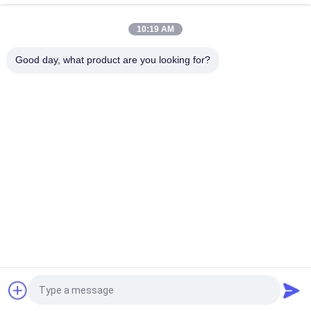
গারবার কাটিং মেশিনের যন্ত্রাংশ TL - 267 ব্লেড ছুরি V-NOTCH 45 ডিগ্রী এক্স 5 /
16 CES
10:19 AM
ওশিমা স্প্রেডার মেশিনের জন্য মিকি ব্রেক ড্যাম্পার / ব্রেক কন্টাক্টর 04.04.21.1001
Good day, what product are you looking for?
সব
কাটার অংশ
কাটার জিটি 7250
কাটার GTXL
কাটার Xlc7000
কাটার প্ল্যাটার মেশিন
জিটি 5250
কাটার প্লট পার্টস
ভেক্টর 7000
উদ্ধৃতির জন্য আবেদন