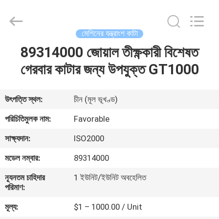
FAVORABLE
AUTOMATION
EQUIPMENT
CO.,LTD.
All
মেশিনের যন্ত্রাংশ কাটা
Rights
Reserved.
89314000 জোয়াল তীক্ষ্ণকারী বিশেষত
বাড়ি
গেরবার কাটার জন্য উপযুক্ত GT1000
পণ্য
উৎপত্তি স্থল:
চীন (মূল ভূখণ্ড)
আমাদের
পরিচিতিমুলক নাম:
Favorable
সম্পর্কে
সাক্ষ্যদান:
ISO2000
মডেল নম্বার:
89314000
কারখানা
ন্যূনতম চাহিদার
1 ইউনিট/ইউনিট অবহেলিত
ভ্রমণ
পরিমাণ:
মূল্য:
$1 – 1000.00 / Unit
মান