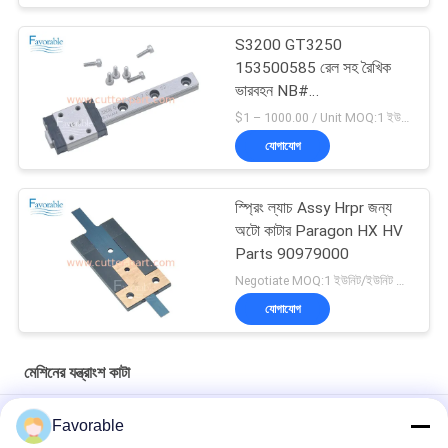
S3200 GT3250
153500585 রেল সহ রৈখিক
ভারবহন NB#
NBSEBS7AUU-1-70
$1 – 1000.00 / Unit MOQ:1 ইউনিট/ইউনিট অবহেলিত
যোগাযোগ
স্প্রিং ল্যাচ Assy Hrpr জন্য
অটো কাটার Paragon HX HV
Parts 90979000
Negotiate MOQ:1 ইউনিট/ইউনিট অবহেলিত
যোগাযোগ
মেশিনের যন্ত্রাংশ কাটা
30595002 ড্রিল গ্রুভ .093 GT7250/5250/3250 অটো কাটার জন্য উপযুক্ত
Favorable