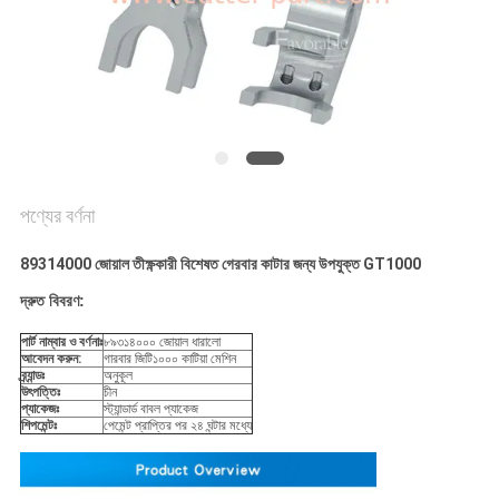
PRIVACY
POLICY
পণ্যের বর্ণনা
89314000 জোয়াল তীক্ষ্ণকারী বিশেষত গেরবার কাটার জন্য উপযুক্ত GT1000
দ্রুত বিবরণ:
পার্ট নাম্বার ও বর্ণনাঃ
৮৯৩১৪০০০ জোয়াল ধারালো
আবেদন করুন:
গারবার জিটি১০০০ কাটিয়া মেশিন
ব্র্যান্ডঃ
অনুকূল
উৎপত্তিঃ
চীন
প্যাকেজঃ
স্ট্যান্ডার্ড বাবল প্যাকেজ
শিপমেন্টঃ
পেমেন্ট প্রাপ্তির পর ২৪ ঘন্টার মধ্যে