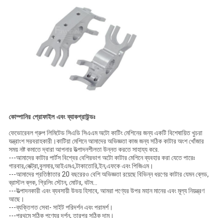
কোম্পানির প্রোফাইল এবং ব্যাকগ্রাউন্ডঃ
ফেভোরেবল গ্রুপ লিমিটেড সিএডি সিএএম অটো কাটিং মেশিনের জন্য একটি বিশেষায়িত খুচরা
যন্ত্রাংশ সরবরাহকারী।কাটিয়া মেশিনে আমাদের অভিজ্ঞতা কাজ জন্য সঠিক কাটার অংশ খোঁজার
সময় নষ্ট কমাতে দ্বারা আপনার উত্পাদনশীলতা উন্নত করতে সাহায্য করে.
---আমাদের কাটার পার্টস বিশ্বের বেশিরভাগ অটো কাটার মেশিনে ব্যবহার করা যেতে পারেঃ
গারবার,লেক্ট্রা,বুলমার,আইএমএ,টাকাতোরি,ইন,এফকে এবং পিজিএম।
---আমাদের প্রতিষ্ঠাতার 20 বছরেরও বেশি অভিজ্ঞতা রয়েছে বিভিন্ন ধরণের কাটার যেমন ব্লেড,
ব্রাস্টল ব্লক, গ্রিলিং স্টোন, মোটর, বটম...
---উত্পাদনকারী এবং ব্যবসায়ী উভয় হিসাবে, আমরা পণ্যের উপর মহান মানের এবং মূল্য নিয়ন্ত্রণ
আছে।
---ব্যক্তিগত সেবা- সাইট পরিদর্শন এবং পরামর্শ।
---প্রথমে সঠিক পণ্যের দর্শন, তারপর সঠিক দাম।