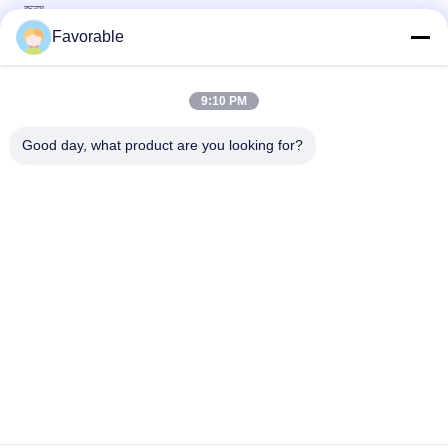
জন্য
Favorable
77685000 Nip Roller Assy, Cutter Plotter Parts For Cutter
Plotter Infinity (নিপোল রোলার অ্যাসি, কাটার প্লট্টার পার্টস ফর কাটার প্লটটার
ইনফিনিটি)
9:10 PM
86128050 Y AXIS মোটর Gerber ইনফিনিটি কাটার প্লটারের জন্য উপযুক্ত
Good day, what product are you looking for?
সব
কাটার অংশ
কাটার জিটি 7250
কাটার GTXL
কাটার Xlc7000
কাটার প্ল্যাটার মেশিন
জিটি 5250
কাটার প্লট পার্টস
ভেক্টর 7000