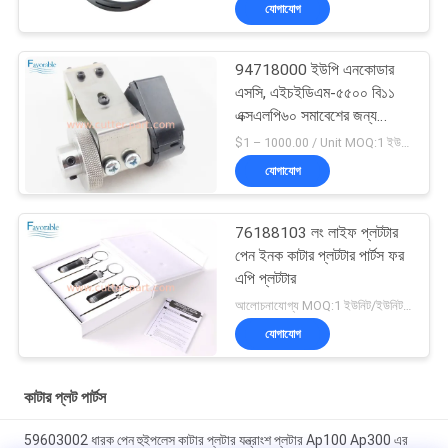
যোগাযোগ
94718000 ইউপি এনকোডার
এসসি, এইচইডিএম-৫৫০০ বি১১
এক্সএলপি৬০ সমাবেশের জন্য
ব্যবহৃত
$1 – 1000.00 / Unit MOQ:1 ইউনিট/ইউনিট অবহেলিত
যোগাযোগ
76188103 লং লাইফ প্লটটার
পেন ইনক কাটার প্লটটার পার্টস ফর
এপি প্লটটার
আলোচনাযোগ্য MOQ:1 ইউনিট/ইউনিট অবহেলিত
যোগাযোগ
কাটার প্লট পার্টস
59603002 ধারক পেন হুইপলেস কাটার প্লটার যন্ত্রাংশ প্লটার Ap100 Ap300 এর