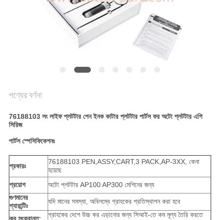
PRIVACY
POLICY
পণ্যের বর্ণনা
76188103 লং লাইফ প্লটটার পেন ইনক কাটার প্লটটার পার্টস ফর অটো প্লটটার এপি
সিরিজ
পার্টস স্পেসিফিকেশনঃ
76188103 PEN,ASSY,CART,3 PACK,AP-3XX, কেনা
প্রকারঃ
হয়েছে
প্রয়োগ
অটো প্লটটার AP100 AP300 মেশিনের জন্য
গুণমানের
যদি মানের সমস্যা, অবিলম্বে গ্রাহকের প্রতিস্থাপন করা হবে
গ্যারান্টিঃ
গ্রাহকের দেশে উচ্চ কর এড়ানোর জন্য সিআই-তে কম মূল্য তৈরি করতে
কর সংক্রান্ত: