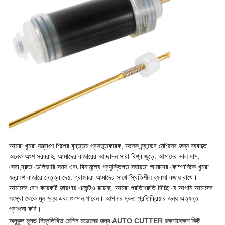
আমরা খুচরা যন্ত্রাংশ শিল্পের বৃহত্তম প্রস্তুতকারক, অনেক ব্র্যান্ডের মেশিনের জন্য ব্যবহৃত
অনেক অংশ সরবরাহ, আমাদের বাজারের আচ্ছাদন সারা বিশ্ব জুড়ে. আমাদের ভাল দাম,
সেবা,দ্রুত ডেলিভারি সময় এবং বিনামূল্যে প্রযুক্তিগত সহায়তা আমাদের কোম্পানিকে খুচরা
যন্ত্রাংশ বাজারে নেতৃত্ব দেয়. গ্রাহকরা আমাদের সাথে স্থিতিশীল ব্যবসা বজায় রাখে।
আমাদের বেশ কয়েকটি জায়গায় এজেন্টও রয়েছে, আমরা প্রতিশ্রুতি দিচ্ছি যে আপনি আমাদের
সংস্থা থেকে মূল মূল্য এবং গুণমান পাবেন। আপনার দ্রুত প্রতিক্রিয়ার জন্য অত্যন্ত
প্রশংসা করি।
অনুকূল মূলত নিম্নলিখিত মেশিন মডেলের জন্য AUTO CUTTER রক্ষণাবেক্ষণ কিট