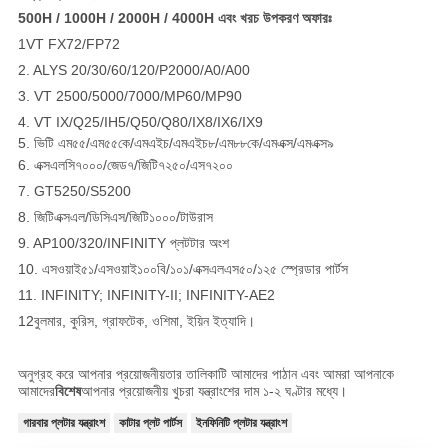
500H / 1000H / 2000H / 4000H এবং খরচ উপকরণ অফারঃ
1VT FX72/FP72
2. ALYS 20/30/60/120/P2000/A0/A00
3. VT 2500/5000/7000/MP60/MP90
4. VT IX/Q25/IH5/Q50/Q80/IX8/IX6/IX9
5. ভিটি এম৫৫/এম৫৫কে/এমএইচ/এমএইচ৮/এম৮৮কে/এমএক্স/এমএক্স৯
6. এক্সএলসি৭০০০/জেড৭/জিটি৭২৫০/এস৭২০০
7. GT5250/S5200
8. জিটিএক্সএল/ডিসিএস/জিটি১০০০/টাউরাস
9. AP100/320/INFINITY প্লটটার অংশ
10. এসওয়াই৫১/এসওয়াই১০০বি/১০১/এক্সএলএস৫০/১২৫ স্প্রেডার পার্টস
11. INFINITY; INFINITY-II; INFINITY-AE2
12বুলমার, কুরিস, গ্রাফটেক, ওশিমা, ইয়িন ইত্যাদি।
অনুগ্রহ করে আপনার প্রয়োজনীয়তার তালিকাটি আমাদের পাঠান এবং আমরা আপনাকে
আমাদের
বিশেষ
আপনার প্রয়োজনীয় খুচরা যন্ত্রাংশের দাম ১-২ ঘণ্টার মধ্যে।
গারবার প্লটার যন্ত্রাংশ
কাটার প্লট পার্টস
ইনফিনিটি প্লটার যন্ত্রাংশ