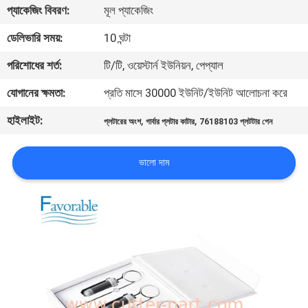
প্যাকেজিং বিবরণ:
মূল প্যাকেজিং
নিয়ন্ত্রণ
ডেলিভারি সময়:
10 ঘন্টা
যোগাযোগ
পরিশোধের শর্ত:
টি/টি, ওয়েস্টার্ন ইউনিয়ন, পেপ্যাল
করুন
যোগানের ক্ষমতা:
প্রতি মাসে 30000 ইউনিট/ইউনিট আলোচনা করে
হাইলাইট:
,
,
প্লটারের অংশ
গার্বার প্লটার কাটার
76188103 প্লটটার পেন
খবর
ভালো দাম
উদ্ধৃতির
জন্য
আবেদন
সাইট
ম্যাপ