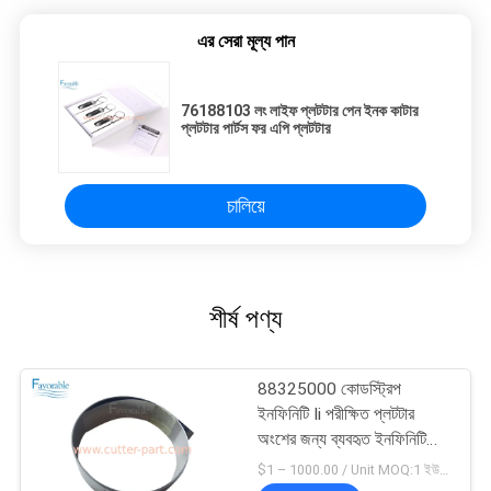
এর সেরা মূল্য পান
76188103 লং লাইফ প্লটটার পেন ইনক কাটার
প্লটটার পার্টস ফর এপি প্লটটার
চালিয়ে
শীর্ষ পণ্য
88325000 কোডস্ট্রিপ
ইনফিনিটি Ii পরীক্ষিত প্লটটার
অংশের জন্য ব্যবহৃত ইনফিনিটি
AE2
$1 – 1000.00 / Unit MOQ:1 ইউনিট/ইউনিট অবহেলিত