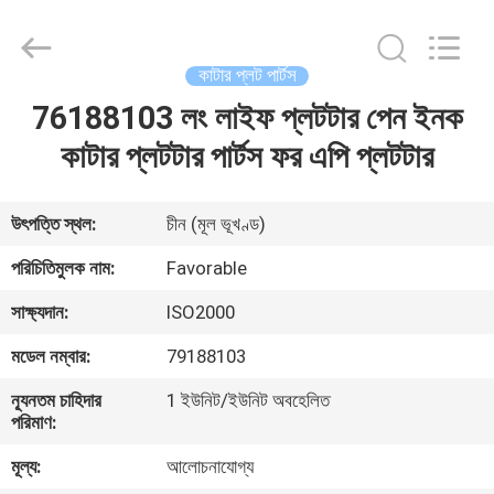
FAVORABLE
AUTOMATION
EQUIPMENT
CO.,LTD.
All
কাটার প্লট পার্টস
Rights
Reserved.
76188103 লং লাইফ প্লটটার পেন ইনক
বাড়ি
কাটার প্লটটার পার্টস ফর এপি প্লটটার
পণ্য
উৎপত্তি স্থল:
চীন (মূল ভূখণ্ড)
আমাদের
পরিচিতিমুলক নাম:
Favorable
সম্পর্কে
সাক্ষ্যদান:
ISO2000
মডেল নম্বার:
79188103
কারখানা
ন্যূনতম চাহিদার
1 ইউনিট/ইউনিট অবহেলিত
ভ্রমণ
পরিমাণ:
মূল্য:
আলোচনাযোগ্য
মান